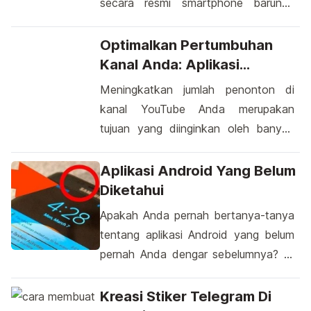
secara resmi smartphone barunya
berkembang, memungkinkan kita
yang cukup ramah di kantong.
untuk menikmati tayangan favorit
Smartphone Huawei Honor 3C Play
Optimalkan Pertumbuhan
langsung dari perangkat Android […]
ini merupakan versi downgrade dari
Kanal Anda: Aplikasi
Huawei Honor 3C
Peningkat Viewer YouTube
Meningkatkan jumlah penonton di
sehingga memiliki harga yang lebih
Di Android
kanal YouTube Anda merupakan
murah. Daftar
tujuan yang diinginkan oleh banyak
Harga smartphone Huawei yang lain
kreator konten. Di era digital ini,
dapat anda lihat pada artikel ini.
tersedia berbagai aplikasi yang
Aplikasi Android Yang Belum
Seperti yang yang telah kita ketahui,
dirancang khusus untuk membantu
Diketahui
Honor 3C sendiri sebelumnya adalah
Anda mencapai tujuan tersebut melalui
Apakah Anda pernah bertanya-tanya
[…]
perangkat Android. Aplikasi-aplikasi ini
tentang aplikasi Android yang belum
menawarkan berbagai metode dan
pernah Anda dengar sebelumnya? Di
strategi yang dapat meningkatkan
dunia yang terus berubah ini, inovasi
visibilitas konten Anda di platform
teknologi tak pernah berhenti. Dan
Kreasi Stiker Telegram Di
berbagi video terbesar di dunia ini.