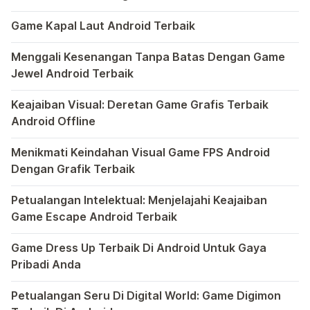
Dunia game selalu menawarkan pengalaman yang menghibur 
Game Kapal Laut Android Terbaik
Di dunia game Android yang kaya dengan berbagai jenis pe
Menggali Kesenangan Tanpa Batas Dengan Game
Jewel Android Terbaik
Dalam hiruk-pikuk dunia game Android, ada satu genre ya
Keajaiban Visual: Deretan Game Grafis Terbaik
Android Offline
Ponsel pintar telah mengubah cara kita bermain game, dan
Menikmati Keindahan Visual Game FPS Android
Dengan Grafik Terbaik
Semakin berkembangnya teknologi di era digital saat ini
Petualangan Intelektual: Menjelajahi Keajaiban
Game Escape Android Terbaik
Dalam dunia game Android, genre escape telah mencuri p
Game Dress Up Terbaik Di Android Untuk Gaya
Pribadi Anda
Saat ini, platform Android telah menjadi wadah kreativita
Petualangan Seru Di Digital World: Game Digimon