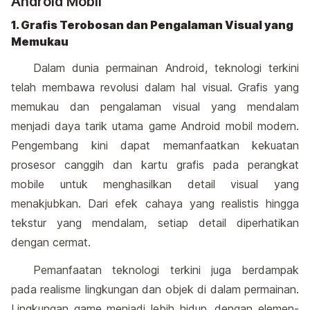
Android Mobil
1. Grafis Terobosan dan Pengalaman Visual yang
Memukau
Dalam dunia permainan Android, teknologi terkini
telah membawa revolusi dalam hal visual. Grafis yang
memukau dan pengalaman visual yang mendalam
menjadi daya tarik utama game Android mobil modern.
Pengembang kini dapat memanfaatkan kekuatan
prosesor canggih dan kartu grafis pada perangkat
mobile untuk menghasilkan detail visual yang
menakjubkan. Dari efek cahaya yang realistis hingga
tekstur yang mendalam, setiap detail diperhatikan
dengan cermat.
Pemanfaatan teknologi terkini juga berdampak
pada realisme lingkungan dan objek di dalam permainan.
Lingkungan game menjadi lebih hidup, dengan elemen-