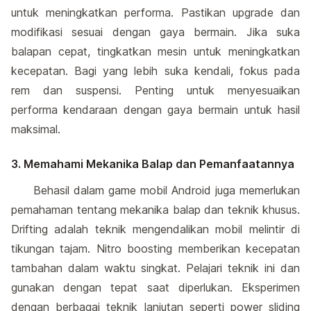
untuk meningkatkan performa. Pastikan upgrade dan
modifikasi sesuai dengan gaya bermain. Jika suka
balapan cepat, tingkatkan mesin untuk meningkatkan
kecepatan. Bagi yang lebih suka kendali, fokus pada
rem dan suspensi. Penting untuk menyesuaikan
performa kendaraan dengan gaya bermain untuk hasil
maksimal.
3. Memahami Mekanika Balap dan Pemanfaatannya
Behasil dalam game mobil Android juga memerlukan
pemahaman tentang mekanika balap dan teknik khusus.
Drifting adalah teknik mengendalikan mobil melintir di
tikungan tajam. Nitro boosting memberikan kecepatan
tambahan dalam waktu singkat. Pelajari teknik ini dan
gunakan dengan tepat saat diperlukan. Eksperimen
dengan berbagai teknik lanjutan seperti power sliding