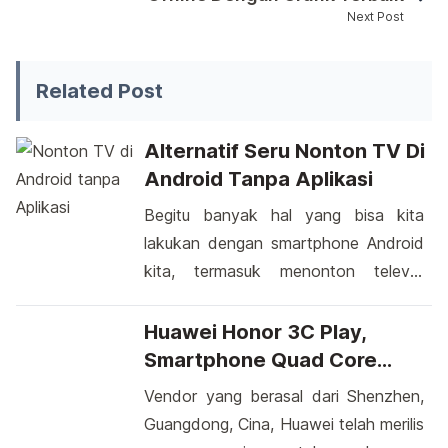
Next Post
Berkendara dengan kecepatan tinggi, meluncur di tiku
Related Post
Alternatif Seru Nonton TV Di
Android Tanpa Aplikasi
Begitu banyak hal yang bisa kita
lakukan dengan smartphone Android
kita, termasuk menonton televisi
tanpa perlu mengunduh aplikasi
khusus. Dengan berbagai opsi yang
Huawei Honor 3C Play,
tersedia, tak heran jika banyak yang
Smartphone Quad Core
penasaran tentang bagaimana cara
Harga Terjangkau
Vendor yang berasal dari Shenzhen,
nonton TV di Android tanpa aplikasi.
Guangdong, Cina, Huawei telah merilis
Pilihan teknologi dan platform terus