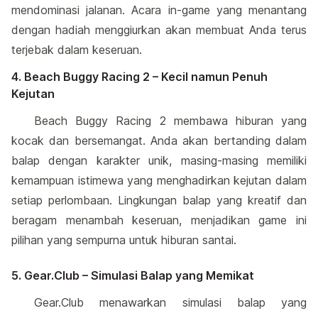
mendominasi jalanan. Acara in-game yang menantang
dengan hadiah menggiurkan akan membuat Anda terus
terjebak dalam keseruan.
4. Beach Buggy Racing 2 – Kecil namun Penuh
Kejutan
Beach Buggy Racing 2 membawa hiburan yang
kocak dan bersemangat. Anda akan bertanding dalam
balap dengan karakter unik, masing-masing memiliki
kemampuan istimewa yang menghadirkan kejutan dalam
setiap perlombaan. Lingkungan balap yang kreatif dan
beragam menambah keseruan, menjadikan game ini
pilihan yang sempurna untuk hiburan santai.
5. Gear.Club – Simulasi Balap yang Memikat
Gear.Club menawarkan simulasi balap yang