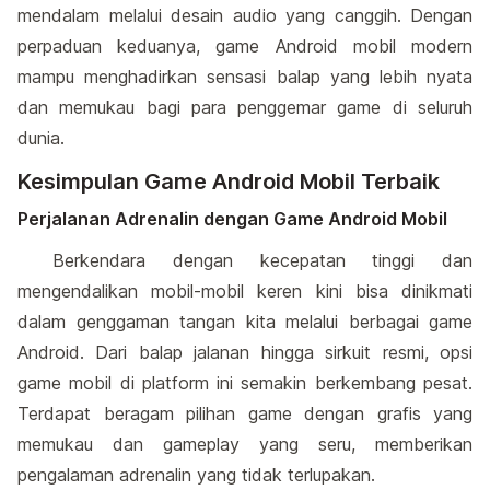
mendalam melalui desain audio yang canggih. Dengan
perpaduan keduanya, game Android mobil modern
mampu menghadirkan sensasi balap yang lebih nyata
dan memukau bagi para penggemar game di seluruh
dunia.
Kesimpulan Game Android Mobil Terbaik
Perjalanan Adrenalin dengan Game Android Mobil
Berkendara dengan kecepatan tinggi dan
mengendalikan mobil-mobil keren kini bisa dinikmati
dalam genggaman tangan kita melalui berbagai game
Android. Dari balap jalanan hingga sirkuit resmi, opsi
game mobil di platform ini semakin berkembang pesat.
Terdapat beragam pilihan game dengan grafis yang
memukau dan gameplay yang seru, memberikan
pengalaman adrenalin yang tidak terlupakan.