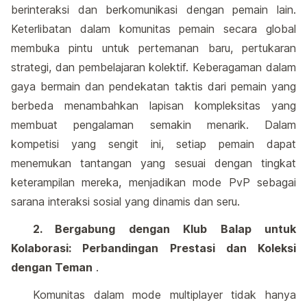
berinteraksi dan berkomunikasi dengan pemain lain.
Keterlibatan dalam komunitas pemain secara global
membuka pintu untuk pertemanan baru, pertukaran
strategi, dan pembelajaran kolektif. Keberagaman dalam
gaya bermain dan pendekatan taktis dari pemain yang
berbeda menambahkan lapisan kompleksitas yang
membuat pengalaman semakin menarik. Dalam
kompetisi yang sengit ini, setiap pemain dapat
menemukan tantangan yang sesuai dengan tingkat
keterampilan mereka, menjadikan mode PvP sebagai
sarana interaksi sosial yang dinamis dan seru.
2. Bergabung dengan Klub Balap untuk
Kolaborasi: Perbandingan Prestasi dan Koleksi
dengan Teman
.
Komunitas dalam mode multiplayer tidak hanya