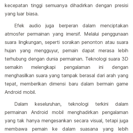
kecepatan tinggi semuanya dihadirkan dengan presisi
yang luar biasa.
Efek audio juga berperan dalam menciptakan
atmosfer permainan yang imersif. Melalui penggunaan
suara lingkungan, seperti sorakan penonton atau suara
hujan yang mengguyur, pemain dapat merasa lebih
terhubung dengan dunia permainan. Teknologi suara 3D
semakin melengkapi pengalaman ini dengan
menghasilkan suara yang tampak berasal dari arah yang
tepat, memberikan dimensi baru dalam bermain game
Android mobil.
Dalam keseluruhan, teknologi terkini dalam
permainan Android mobil menghadirkan pengalaman
yang tak hanya mengesankan secara visual, tetapi juga
membawa pemain ke dalam suasana yang lebih