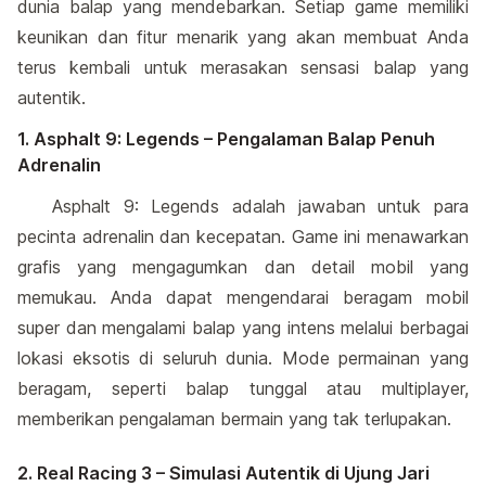
dunia balap yang mendebarkan. Setiap game memiliki
keunikan dan fitur menarik yang akan membuat Anda
terus kembali untuk merasakan sensasi balap yang
autentik.
1. Asphalt 9: Legends – Pengalaman Balap Penuh
Adrenalin
Asphalt 9: Legends adalah jawaban untuk para
pecinta adrenalin dan kecepatan. Game ini menawarkan
grafis yang mengagumkan dan detail mobil yang
memukau. Anda dapat mengendarai beragam mobil
super dan mengalami balap yang intens melalui berbagai
lokasi eksotis di seluruh dunia. Mode permainan yang
beragam, seperti balap tunggal atau multiplayer,
memberikan pengalaman bermain yang tak terlupakan.
2. Real Racing 3 – Simulasi Autentik di Ujung Jari