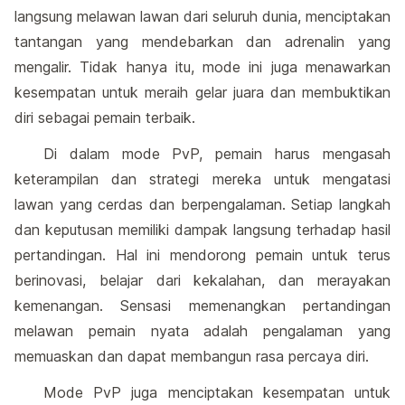
langsung melawan lawan dari seluruh dunia, menciptakan
tantangan yang mendebarkan dan adrenalin yang
mengalir. Tidak hanya itu, mode ini juga menawarkan
kesempatan untuk meraih gelar juara dan membuktikan
diri sebagai pemain terbaik.
Di dalam mode PvP, pemain harus mengasah
keterampilan dan strategi mereka untuk mengatasi
lawan yang cerdas dan berpengalaman. Setiap langkah
dan keputusan memiliki dampak langsung terhadap hasil
pertandingan. Hal ini mendorong pemain untuk terus
berinovasi, belajar dari kekalahan, dan merayakan
kemenangan. Sensasi memenangkan pertandingan
melawan pemain nyata adalah pengalaman yang
memuaskan dan dapat membangun rasa percaya diri.
Mode PvP juga menciptakan kesempatan untuk