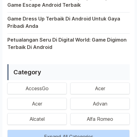
Game Escape Android Terbaik
Dalam dunia game Android, genre escape telah mencuri 
Game Dress Up Terbaik Di Android Untuk Gaya
Pribadi Anda
Saat ini, platform Android telah menjadi wadah kreativit
Petualangan Seru Di Digital World: Game Digimon
Terbaik Di Android
Ragam permainan Android telah menghadirkan petualangan 
Category
AccessGo
Acer
Acer
Advan
Alcatel
Alfa Romeo
Expand All Categories