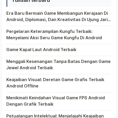
berjalan dengan menggunakan sistem
operasi Android seperti kebanyakan
Era Baru Bermain Game Membangun Kerajaan Di
smartphone diluar misalnya iNew V3
Android, Diplomasi, Dan Kreativitas Di Ujung Jari
Anda
[…]
Bermain game di platform Android telah menjadi bagian 
Pergelaran Keterampilan Kungfu Terbaik:
Menyelami Aksi Seru Game Kungfu Di Android
Dunia game selalu menawarkan pengalaman yang menghibur
Game Kapal Laut Android Terbaik
Di dunia game Android yang kaya dengan berbagai jenis p
Menggali Kesenangan Tanpa Batas Dengan Game
Jewel Android Terbaik
Dalam hiruk-pikuk dunia game Android, ada satu genre y
Keajaiban Visual: Deretan Game Grafis Terbaik
Android Offline
Ponsel pintar telah mengubah cara kita bermain game, d
Menikmati Keindahan Visual Game FPS Android
Dengan Grafik Terbaik
Semakin berkembangnya teknologi di era digital saat in
Petualangan Intelektual: Menjelajahi Keajaiban