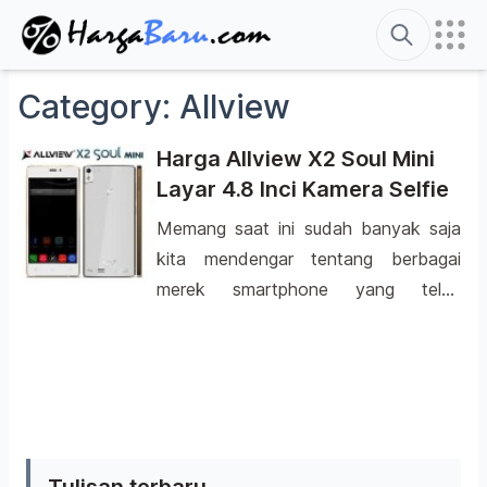
Search
Category:
Allview
Harga Allview X2 Soul Mini
Layar 4.8 Inci Kamera Selfie
Memang saat ini sudah banyak saja
kita mendengar tentang berbagai
merek smartphone yang telah
mewarnai pasar dunia, bukan hanya
merek yang terkenal sejak dahulu
seperti Samsung, Sony, LG dan
lainnya. Kali ini kita akan membahas
salah satu smartphone dengan desain
terbaru yang diberi nama Allview X2
Tulisan terbaru