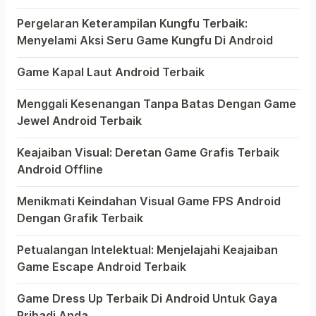
Anda
Bermain game di platform Android telah menjadi bagian 
Pergelaran Keterampilan Kungfu Terbaik:
Menyelami Aksi Seru Game Kungfu Di Android
Dunia game selalu menawarkan pengalaman yang menghibur
Game Kapal Laut Android Terbaik
Di dunia game Android yang kaya dengan berbagai jenis p
Menggali Kesenangan Tanpa Batas Dengan Game
Jewel Android Terbaik
Dalam hiruk-pikuk dunia game Android, ada satu genre y
Keajaiban Visual: Deretan Game Grafis Terbaik
Android Offline
Ponsel pintar telah mengubah cara kita bermain game, d
Menikmati Keindahan Visual Game FPS Android
Dengan Grafik Terbaik
Semakin berkembangnya teknologi di era digital saat in
Petualangan Intelektual: Menjelajahi Keajaiban
Game Escape Android Terbaik
Dalam dunia game Android, genre escape telah mencuri 
Game Dress Up Terbaik Di Android Untuk Gaya
Pribadi Anda