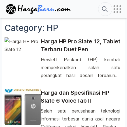
Search
Category:
HP
Harga HP Pro Slate 12, Tablet
Terbaru Duet Pen
Hewlett Packard (HP) kembali
memperkenalkan salah satu
perangkat hasil desain terbarunya
yang diberi nama HP Pro Slate 12.
Perangkat ini merupakan sebuah
Harga dan Spesifikasi HP
tablet terbaru yang ditargetkan untuk
Slate 6 VoiceTab II
para pebisnis dimanapun berada.
Salah satu perusahaan teknologi
Tablet hasil besutan dari perusahaan
informasi terbesar dunia asal negara
asal negara California ini memiliki
California yakni Hewlett Packard