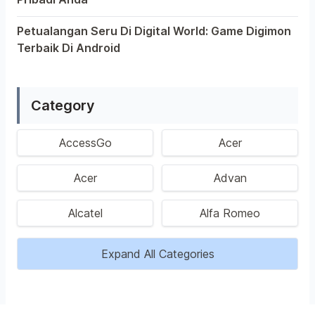
Saat ini, platform Android telah menjadi wadah kreativit
Petualangan Seru Di Digital World: Game Digimon
Terbaik Di Android
Ragam permainan Android telah menghadirkan petualangan 
Category
AccessGo
Acer
Acer
Advan
Alcatel
Alfa Romeo
Expand All Categories