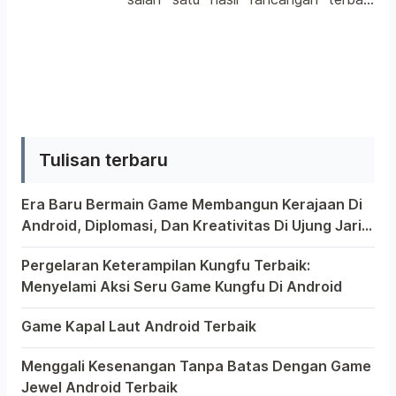
kali ini produsen mendatangkan Otium
yang diberi nama Otium U5.
Z4 tersebut dengan versi KitKat
Smartphone ini akan hadir dengan
seperti […]
desain yang sangat tipis dengan
harga yang cukup terjangkau. Namun
meskipun terlihat tipis tentunya tidak
lebih tipis dari smartphone yang
Tulisan terbaru
namanya telah tercatat sebagai
smartphone tertipis di Dunia seperti
Era Baru Bermain Game Membangun Kerajaan Di
Gionee […]
Android, Diplomasi, Dan Kreativitas Di Ujung Jari
Anda
Bermain game di platform Android telah menjadi bagian 
Pergelaran Keterampilan Kungfu Terbaik:
Menyelami Aksi Seru Game Kungfu Di Android
Dunia game selalu menawarkan pengalaman yang menghibur
Game Kapal Laut Android Terbaik
Di dunia game Android yang kaya dengan berbagai jenis p
Menggali Kesenangan Tanpa Batas Dengan Game
Jewel Android Terbaik