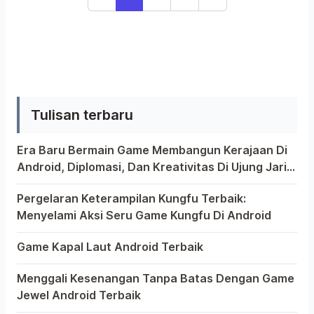
dari produsen multinasional asal
Dual SIM, kali […]
negara Finlandia yakni Nokia. Pada
bagian atas layar serta bagian
belakang smartphone ini nampaknya
tidak lagi menggunakan logo dengan
nama “Nokia” melainkan dengan logo
Tulisan terbaru
“Microsoft”. Lumia RM-1090 juga […]
Era Baru Bermain Game Membangun Kerajaan Di
Android, Diplomasi, Dan Kreativitas Di Ujung Jari
Anda
Bermain game di platform Android telah menjadi bagian 
Pergelaran Keterampilan Kungfu Terbaik:
Menyelami Aksi Seru Game Kungfu Di Android
Dunia game selalu menawarkan pengalaman yang menghibur
Game Kapal Laut Android Terbaik
Di dunia game Android yang kaya dengan berbagai jenis p
Menggali Kesenangan Tanpa Batas Dengan Game
Jewel Android Terbaik
Dalam hiruk-pikuk dunia game Android, ada satu genre y