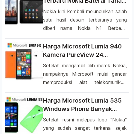
Terbaru Nokia Baterai Tahan
spesifikasi yang bocor tentang
Lama
Nokia kini kembali meluncurkan salah
perangkat terbarunya yang diberi
satu hasil desain terbarunya yang
nama Microsoft Lumia 435. Sesuai
diberi nama Nokia N1. Berbeda
informasi yang kami dapatkan dari
dengan beberapa rancangan
phonearena.com, Microsoft Lumia
terdahulu, kini produsen asal negara
Harga Microsoft Lumia 940
435 baru-baru ini melakukan
Finlandia tersebut menghadirkan
Kamera PureView 24
kunjungan ke FCC dan telah di
sebuah tablet dengan desain yang
Megapiksel
Setelah mengambil alih merek Nokia,
sertifikasi di […]
sangat cantik yang mampu membuat
nampaknya Microsoft mulai gencar
siapa saja yang melihatnya langsung
memproduksi alat telekomunikasi
jatuh hati. Hadir dengan beberapa
yang akan dipasarkan untuk para
spesifikasi yang terbilang canggih dan
pecinta smartphone dimana pun
Harga Microsoft Lumia 535
menawarkan harga yang sangat […]
berada. Jika sebelumnya kita
Windows Phone Banyak
membahas Microsoft Lumia 535 yang
Warna
Setelah resmi melepas logo “Nokia”
merupakan hasil rancangan pertama
yang sudah sangat terkenal sejak
yang menggunakan merek