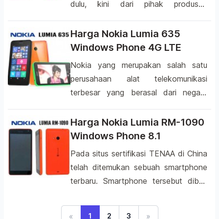
dulu, kini dari pihak produsen
“Microsoft” yang akan diluncurkan
merancang sebuah perangkat
pada tanggal 11 Nopember besok,
telekomunikasi yang diberi nama
Harga Nokia Lumia 635
kini produsen dalam hal ini “Nokia”
Lumia 535 yang merupakan
Windows Phone 4G LTE
merancang sebuah smartphone […]
smartphone pertama yang membawa
Nokia yang merupakan salah satu
merek Microsoft. Menurut informasi,
perusahaan alat telekomunikasi
Microsoft Lumia 535 akan dirilis pada
terbesar yang berasal dari negara
tanggal 11 November 2014
Finlandia nampaknya tidak pernah
mendatang. Sama halnya dengan
kehabisan akal dalam merancang
Harga Nokia Lumia RM-1090
beberapa hasil produksi dari Nokia
sebuah perangkat komunikasi yang
Windows Phone 8.1
sebelumnya, smartphone […]
akan dipasarkan di berbagai negara,
Pada situs sertifikasi TENAA di China
setelah memperkenalkan beberapa
telah ditemukan sebuah smartphone
hasil desainnya yang ke semua itu
terbaru. Smartphone tersebut diberi
mendapatkan respon positif dari
nama Lumia RM-1090 yang
masyarakat seperti misalnya Lumia
merupakan salah satu hasil rancangan
530 yang hadir dengan menggunakan
«
»
1
2
3