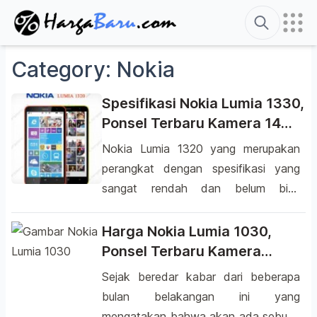
Search
Category:
Nokia
Spesifikasi Nokia Lumia 1330,
Ponsel Terbaru Kamera 14
MP?
Nokia Lumia 1320 yang merupakan
perangkat dengan spesifikasi yang
sangat rendah dan belum bisa
memberikan kesan yang bagus kini
nampaknya bakal memiliki penerus.
Harga Nokia Lumia 1030,
Microsoft yang saat ini telah
Ponsel Terbaru Kamera
mengambil alih brand Nokia,
50MP?
Sejak beredar kabar dari beberapa
kemungkinan akan menghadirkan
bulan belakangan ini yang
sekuel dari Nokia Lumia 1320 dengan
mengatakan bahwa akan ada sebuah