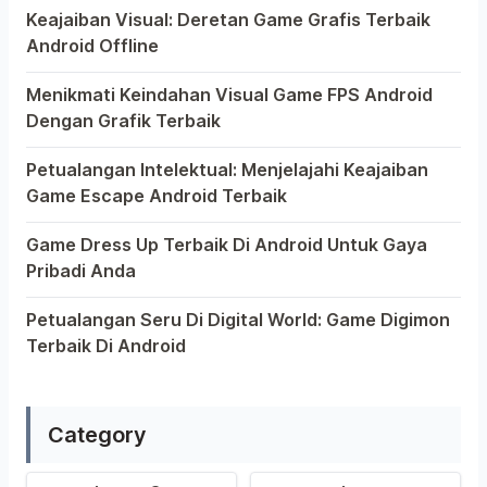
Keajaiban Visual: Deretan Game Grafis Terbaik
Android Offline
Ponsel pintar telah mengubah cara kita bermain game, d
Menikmati Keindahan Visual Game FPS Android
Dengan Grafik Terbaik
Semakin berkembangnya teknologi di era digital saat in
Petualangan Intelektual: Menjelajahi Keajaiban
Game Escape Android Terbaik
Dalam dunia game Android, genre escape telah mencuri 
Game Dress Up Terbaik Di Android Untuk Gaya
Pribadi Anda
Saat ini, platform Android telah menjadi wadah kreativit
Petualangan Seru Di Digital World: Game Digimon
Terbaik Di Android
Ragam permainan Android telah menghadirkan petualangan 
Category