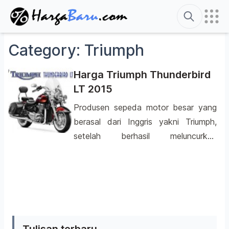
Search
Category:
Triumph
Harga Triumph Thunderbird
LT 2015
Produsen sepeda motor besar yang
berasal dari Inggris yakni Triumph,
setelah berhasil meluncurkan
beberapa tipe hasil produksinya di
Indonesia, kini akhirnya siap
memperkenalkan salah satu varian
khusus untuk dapat dinikmati oleh
para pecinta otomotif di India.
Sama dengan produksi motor gede
Tulisan terbaru