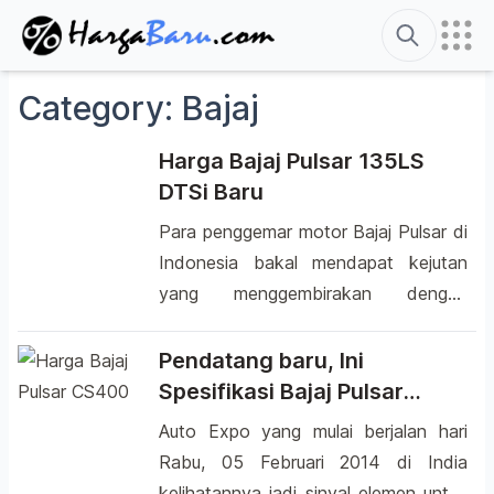
Search
Category:
Bajaj
Harga Bajaj Pulsar 135LS
DTSi Baru
Para penggemar motor Bajaj Pulsar di
Indonesia bakal mendapat kejutan
yang menggembirakan dengan
rencana PT. Bajaj Auto Indonesia
(BAI) yang akan mengimpor varian
Pendatang baru, Ini
motor Bajaj Pulsar 135LS DTS-i.
Spesifikasi Bajaj Pulsar
Motor Bajaj Pulsar 135LS DTS-i telah
CS400
Auto Expo yang mulai berjalan hari
menjalani pengetesan di Jawa Barat.
Rabu, 05 Februari 2014 di India
Varian motor Bajaj Pulsar 135LS DTS-
kelihatannya jadi sinyal elemen untuk