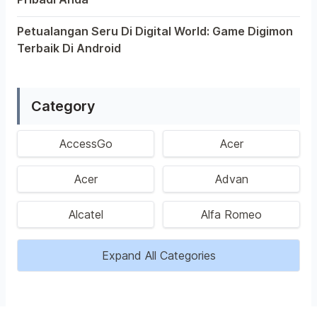
Saat ini, platform Android telah menjadi wadah kreativit
Petualangan Seru Di Digital World: Game Digimon
Terbaik Di Android
Ragam permainan Android telah menghadirkan petualangan 
Category
AccessGo
Acer
Acer
Advan
Alcatel
Alfa Romeo
Expand All Categories