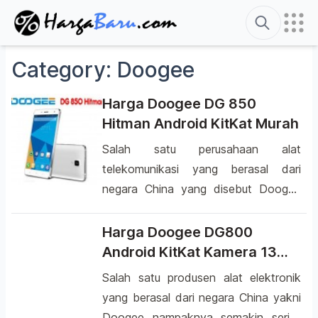
Search
Category:
Doogee
Harga Doogee DG 850
Hitman Android KitKat Murah
Salah satu perusahaan alat
telekomunikasi yang berasal dari
negara China yang disebut Doogee
kini semakin gencar dalam
memperkenalkan smartphone hasil
Harga Doogee DG800
rancangannya. Semakin banyaknya
Android KitKat Kamera 13
produk smartphone yang telah lebih
Megapiksel
Salah satu produsen alat elektronik
dulu mewarnai pasar gadget dengan
yang berasal dari negara China yakni
membawa layar yang lebar membuat
Doogee nampaknya semakin serius