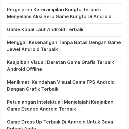
Anda
Bermain game di platform Android telah menjadi bagian 
Pergelaran Keterampilan Kungfu Terbaik:
Menyelami Aksi Seru Game Kungfu Di Android
Dunia game selalu menawarkan pengalaman yang menghibur
Game Kapal Laut Android Terbaik
Di dunia game Android yang kaya dengan berbagai jenis p
Menggali Kesenangan Tanpa Batas Dengan Game
Jewel Android Terbaik
Dalam hiruk-pikuk dunia game Android, ada satu genre y
Keajaiban Visual: Deretan Game Grafis Terbaik
Android Offline
Ponsel pintar telah mengubah cara kita bermain game, d
Menikmati Keindahan Visual Game FPS Android
Dengan Grafik Terbaik
Semakin berkembangnya teknologi di era digital saat in
Petualangan Intelektual: Menjelajahi Keajaiban
Game Escape Android Terbaik
Dalam dunia game Android, genre escape telah mencuri 
Game Dress Up Terbaik Di Android Untuk Gaya
Pribadi Anda