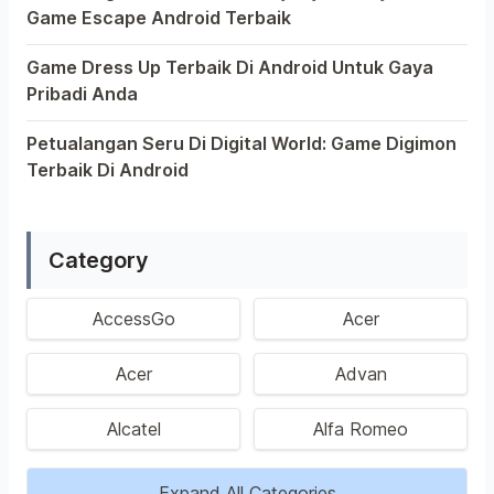
Game Escape Android Terbaik
Dalam dunia game Android, genre escape telah mencuri 
Game Dress Up Terbaik Di Android Untuk Gaya
Pribadi Anda
Saat ini, platform Android telah menjadi wadah kreativit
Petualangan Seru Di Digital World: Game Digimon
Terbaik Di Android
Ragam permainan Android telah menghadirkan petualangan 
Category
AccessGo
Acer
Acer
Advan
Alcatel
Alfa Romeo
Expand All Categories