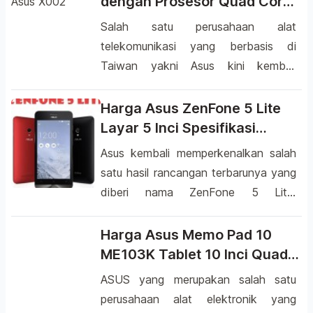
dengan Prosesor Quad Core
produknya seperti Laptop, […]
memperkenalkan hasil desainnya
64 bit
Salah satu perusahaan alat
yang akan mewarnai pasar dunia
telekomunikasi yang berbasis di
gadget. Jika beberapa bulan yang lalu
Taiwan yakni Asus kini kembali
Asus mendatangkan produk yang
memperkenalkan salah satu hasil
sangat menarik dan diburu oleh
rancangan terbarunya. Jika
Harga Asus ZenFone 5 Lite
masyarakat dengan nama Asus […]
sebelumnya Asus dikenal dengan
Layar 5 Inci Spesifikasi
berbagai produknya seperti laptop,
Lengkap
Asus kembali memperkenalkan salah
tablet dan smartphone yang memiliki
satu hasil rancangan terbarunya yang
kelebihan masing-masing, apalagi
diberi nama ZenFone 5 Lite.
dengan seri Zenfone yang telah
Smartphone tersebut merupakan
sukses memikat hati para pecinta
varian dari hasil desain sebelumnya
Harga Asus Memo Pad 10
smartphone dengan harga murah
yakni Zenfone 5 (A501CG) yang telah
ME103K Tablet 10 Inci Quad
seperti yang ditawarkan oleh Asus
lebih dulu diluncurkan beberapa bulan
Core
ASUS yang merupakan salah satu
Zenfone 5. […]
lalu. Salah satu perusahaan komputer
perusahaan alat elektronik yang
asal negara Taiwan ini mengumumkan