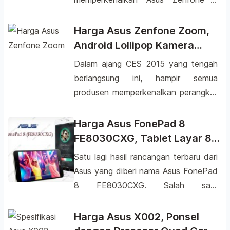
dipasaran yakni model A400CXG dan
dalam CES 2015. Asus Zenfone 2
A450CG. Ponsel […]
merupakan ponsel terbaru dengan
Harga Asus Zenfone Zoom,
desain yang sangat menarik. Desain
Android Lollipop Kamera
yang melengkung terlihat anggun
Canggih
Dalam ajang CES 2015 yang tengah
dengan tepi ultra-slim yang semakin
berlangsung ini, hampir semua
membuatnya terlihat elegan dan
produsen memperkenalkan perangkat
tentunya banyak yang jatuh hati dan
hasil rancangannya masing-masing
ingin segera memilikinya. Asus
salah satunya Asus. Asus yang tidak
Harga Asus FonePad 8
memang sudah […]
lain adalah perusahaan alat elektronik
FE8030CXG, Tablet Layar 8
yang berasal dari negara Taiwan ini
Inci
Satu lagi hasil rancangan terbaru dari
kembali memperkenalkan ponsel-
Asus yang diberi nama Asus FonePad
ponsel terbarunya salah satunya
8 FE8030CXG. Salah satu
adalah Asus Zenfone Zoom. Pabrikan
perusahaan alat elektronik yang
ini memang sudah sejak dulu dan
berasal dari negara Taiwan tersebut
Harga Asus X002, Ponsel
sangat terkenal dengan beberapa
kini semakin gencar dalam