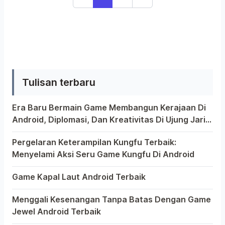
juga dari perangkat pintar yang
diproduksinya. Industri teknologi
informasi yang berasal dari Taiwan ini
memang telah tumbuh dengan pesat
beberapa dekade terakhir, produk-
produk handheld berkualitas yang
Tulisan terbaru
akhir-akhir ini banyak dibicarakan
publik adalah […]
Era Baru Bermain Game Membangun Kerajaan Di
Android, Diplomasi, Dan Kreativitas Di Ujung Jari
Anda
Bermain game di platform Android telah menjadi bagian 
Pergelaran Keterampilan Kungfu Terbaik:
Menyelami Aksi Seru Game Kungfu Di Android
Dunia game selalu menawarkan pengalaman yang menghibur
Game Kapal Laut Android Terbaik
Di dunia game Android yang kaya dengan berbagai jenis p
Menggali Kesenangan Tanpa Batas Dengan Game
Jewel Android Terbaik
Dalam hiruk-pikuk dunia game Android, ada satu genre y