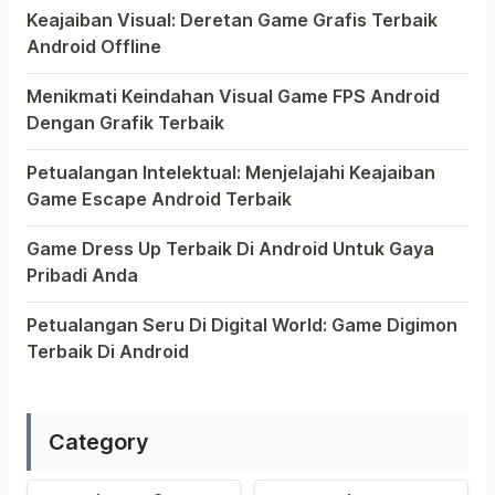
Keajaiban Visual: Deretan Game Grafis Terbaik
Android Offline
Ponsel pintar telah mengubah cara kita bermain game, d
Menikmati Keindahan Visual Game FPS Android
Dengan Grafik Terbaik
Semakin berkembangnya teknologi di era digital saat in
Petualangan Intelektual: Menjelajahi Keajaiban
Game Escape Android Terbaik
Dalam dunia game Android, genre escape telah mencuri 
Game Dress Up Terbaik Di Android Untuk Gaya
Pribadi Anda
Saat ini, platform Android telah menjadi wadah kreativit
Petualangan Seru Di Digital World: Game Digimon
Terbaik Di Android
Ragam permainan Android telah menghadirkan petualangan 
Category