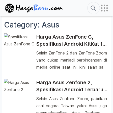
Search
Category:
Asus
Harga Asus ZenFone C,
Spesifikasi Android KitKat 1
Jutaan
Selain ZenFone 2 dan ZenFone Zoom
yang cukup menjadi perbincangan di
media online saat ini, kini salah satu
perusahaan asal negara Taiwan
tersebut kembali mendatangkan
Harga Asus Zenfone 2,
ponsel terbaru hasil desainnya yang
Spesifikasi Android Terbaru
diberi nama Asus ZenFone C. Asus
Kamera 13 MP
Selain Asus Zenfone Zoom, pabrikan
ZenFone C merupakan pengganti dari
asal negara Taiwan yakni Asus juga
dua model Asus ZenFone 4 yang ada
memperkenalkan Asus Zenfone 2