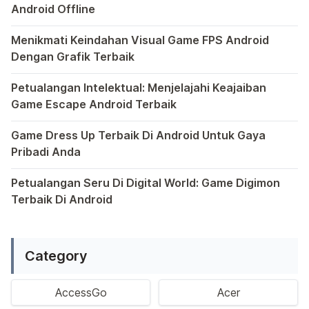
Android Offline
Ponsel pintar telah mengubah cara kita bermain game, dan
Menikmati Keindahan Visual Game FPS Android
Dengan Grafik Terbaik
Semakin berkembangnya teknologi di era digital saat ini
Petualangan Intelektual: Menjelajahi Keajaiban
Game Escape Android Terbaik
Dalam dunia game Android, genre escape telah mencuri p
Game Dress Up Terbaik Di Android Untuk Gaya
Pribadi Anda
Saat ini, platform Android telah menjadi wadah kreativita
Petualangan Seru Di Digital World: Game Digimon
Terbaik Di Android
Ragam permainan Android telah menghadirkan petualangan y
Category
AccessGo
Acer