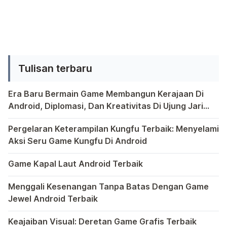
salah satu pabrikan alat
telekomunikasi asal negara Korea
Selatan ini kembali merancang sebuah
perangkat yang akan melanjutkan
Tulisan terbaru
para ponsel pendahulunya. Sesuai
informasi yang sempat bocor, terlihat
Era Baru Bermain Game Membangun Kerajaan Di
dua buah perangkat yang
Android, Diplomasi, Dan Kreativitas Di Ujung Jari
kemungkinan akan […]
Anda
Bermain game di platform Android telah menjadi bagian y
Pergelaran Keterampilan Kungfu Terbaik: Menyelami
Aksi Seru Game Kungfu Di Android
Dunia game selalu menawarkan pengalaman yang menghibur 
Game Kapal Laut Android Terbaik
Di dunia game Android yang kaya dengan berbagai jenis pe
Menggali Kesenangan Tanpa Batas Dengan Game
Jewel Android Terbaik
Dalam hiruk-pikuk dunia game Android, ada satu genre ya
Keajaiban Visual: Deretan Game Grafis Terbaik