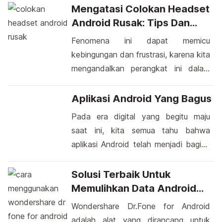
Mengatasi Colokan Headset
Android Rusak: Tips Dan
Solusi Praktis
Fenomena ini dapat memicu
kebingungan dan frustrasi, karena kita
mengandalkan perangkat ini dalam
berbagai aktivitas sehari-hari. Ketika
colokan headset Android rusak, itu
Aplikasi Android Yang Bagus
bisa menjadi pengalaman yang cukup
Pada era digital yang begitu maju
merepotkan. Kita sering kali merasa
saat ini, kita semua tahu bahwa
terputus dari dunia sekitar saat
aplikasi Android telah menjadi bagian
menggunakan headphone untuk
tak terpisahkan dari kehidupan
mendengarkan lagu favorit, menonton
sehari-hari kita. Aplikasi-aplikasi ini
Solusi Terbaik Untuk
film, atau mengikuti panggilan telepon.
menjadi alat yang sangat berguna
Memulihkan Data Android
Tidak jarang juga, masalah ini terjadi
dalam berbagai aspek, mulai dari
Dengan Wondershare Dr.
Wondershare Dr.Fone for Android
[…]
produktivitas hingga hiburan. Namun,
Fone
adalah alat yang dirancang untuk