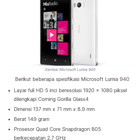
Gambar Microsoft Lumia 940
Berikut beberapa spesifikasi Microsoft Lumia 940
Layar full HD 5 inci beresolusi 1920 x 1080 piksel
dilengkapi Corning Gorilla Glass4
Dimensi
137
mm
x
71
mm
x
8.9 mm
Berat
149
gram
Prosesor Quad Core Snapdragon 805
berkecepatan 2.7 GHz