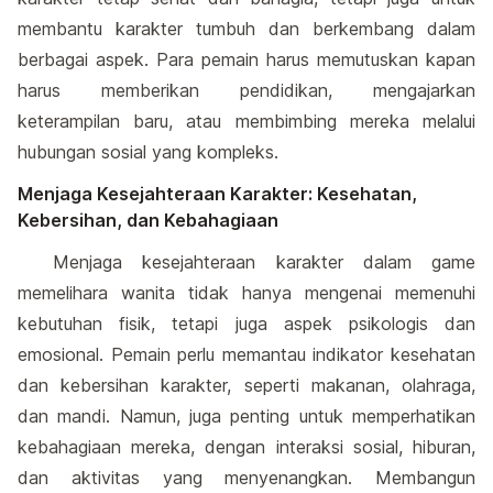
membantu karakter tumbuh dan berkembang dalam
berbagai aspek. Para pemain harus memutuskan kapan
harus memberikan pendidikan, mengajarkan
keterampilan baru, atau membimbing mereka melalui
hubungan sosial yang kompleks.
Menjaga Kesejahteraan Karakter: Kesehatan,
Kebersihan, dan Kebahagiaan
Menjaga kesejahteraan karakter dalam game
memelihara wanita tidak hanya mengenai memenuhi
kebutuhan fisik, tetapi juga aspek psikologis dan
emosional. Pemain perlu memantau indikator kesehatan
dan kebersihan karakter, seperti makanan, olahraga,
dan mandi. Namun, juga penting untuk memperhatikan
kebahagiaan mereka, dengan interaksi sosial, hiburan,
dan aktivitas yang menyenangkan. Membangun