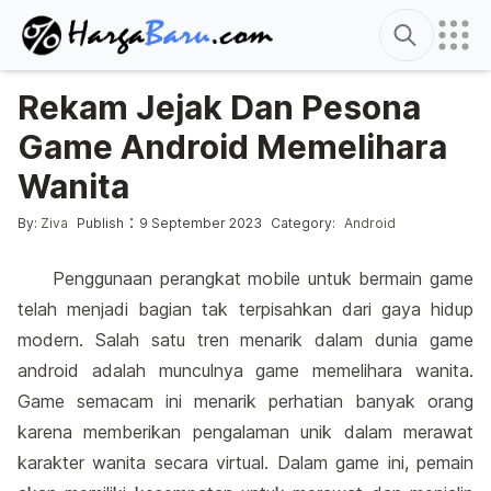
Search
Rekam Jejak Dan Pesona
Game Android Memelihara
Wanita
Posted by
Posted in
:
By:
Ziva
Publish
9 September 2023
Category:
Android
Penggunaan perangkat mobile untuk bermain game
telah menjadi bagian tak terpisahkan dari gaya hidup
modern. Salah satu tren menarik dalam dunia game
android adalah munculnya game memelihara wanita.
Game semacam ini menarik perhatian banyak orang
karena memberikan pengalaman unik dalam merawat
karakter wanita secara virtual. Dalam game ini, pemain