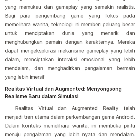
yang memukau dan gameplay yang semakin realistis.
Bagi para pengembang game yang fokus pada
memelihara wanita, teknologi ini memberi peluang besar
untuk menciptakan dunia yang menarik dan
menghubungkan pemain dengan karakternya. Mereka
dapat mengeksplorasi mekanisme gameplay yang lebih
dalam, menciptakan interaksi emosional yang lebih
mendalam, dan menghadirkan pengalaman bermain
yang lebih imersif.
Realitas Virtual dan Augmented: Menyongsong
Realisme Baru dalam Simulasi
Realitas Virtual dan Augmented Reality telah
menjadi tren utama dalam perkembangan game Android.
Dalam konteks memelihara wanita, ini membuka pintu
menuju pengalaman yang lebih nyata dan mendalam.