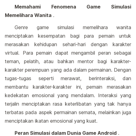
Memahami Fenomena Game Simulasi
Memelihara Wanita
.
Genre game simulasi memelihara wanita
menciptakan kesempatan bagi para pemain untuk
merasakan kehidupan sehari-hari dengan karakter
virtual. Para pemain dapat mengambil peran sebagai
teman, pelatih, atau bahkan mentor bagi karakter-
karakter perempuan yang ada dalam permainan. Dengan
tugas-tugas seperti merawat, berinteraksi, dan
membantu karakter-karakter ini, pemain merasakan
kedekatan emosional yang mendalam. Interaksi yang
terjalin menciptakan rasa keterlibatan yang tak hanya
terbatas pada aspek permainan semata, melainkan juga
menciptakan ikatan emosional yang kuat.
Peran Simulasi dalam Dunia Game Android
.