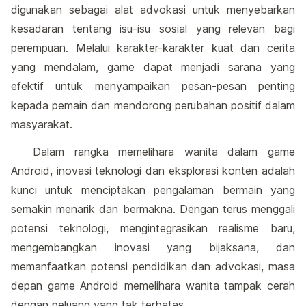
digunakan sebagai alat advokasi untuk menyebarkan
kesadaran tentang isu-isu sosial yang relevan bagi
perempuan. Melalui karakter-karakter kuat dan cerita
yang mendalam, game dapat menjadi sarana yang
efektif untuk menyampaikan pesan-pesan penting
kepada pemain dan mendorong perubahan positif dalam
masyarakat.
Dalam rangka memelihara wanita dalam game
Android, inovasi teknologi dan eksplorasi konten adalah
kunci untuk menciptakan pengalaman bermain yang
semakin menarik dan bermakna. Dengan terus menggali
potensi teknologi, mengintegrasikan realisme baru,
mengembangkan inovasi yang bijaksana, dan
memanfaatkan potensi pendidikan dan advokasi, masa
depan game Android memelihara wanita tampak cerah
dengan peluang yang tak terbatas.