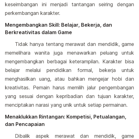
keseimbangan ini menjadi tantangan seiring dengan
perkembangan karakter.
Mengembangkan Skill: Belajar, Bekerja, dan
Berkreativitas dalam Game
Tidak hanya tentang merawat dan mendidik, game
memelihara wanita juga menawarkan peluang untuk
mengembangkan berbagai keterampilan. Karakter bisa
belajar melalui pendidikan formal, bekerja untuk
menghasilkan uang, atau bahkan mengejar hobi dan
kreativitas. Pemain harus memilih jalur pengembangan
yang sesuai dengan kepribadian dan tujuan karakter,
menciptakan narasi yang unik untuk setiap permainan.
Menaklukkan Rintangan: Kompetisi, Petualangan,
dan Pencapaian
Dibalik aspek merawat dan mendidik, game