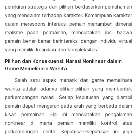
pemikiran strategis dan pilihan berdasarkan pemahaman
yang mendalam terhadap karakter. Kemampuan karakter
dalam merespons interaksi pemain menambah dimensi
realisme pada permainan, menciptakan ilusi bahwa
pemain benar-benar berinteraksi dengan individu virtual
yang memiliki keunikan dan kompleksitas.
Pilihan dan Konsekuensi: Narasi Nonlinear dalam
Game Memelihara Wanita
Salah satu aspek menarik dari game memelihara
wanita adalah adanya pilihan-pilihan yang membentuk
perkembangan narasi. Setiap keputusan yang diambil
pemain dapat mengarah pada arah yang berbeda dalam
kisah permainan. Hal ini menciptakan pengalaman
nonlinear di mana pemain memiliki kontrol atas
perkembangan cerita. Keputusan-keputusan ini juga