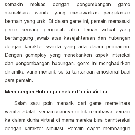
semakin meluas dengan pengembangan game
memelihara wanita yang menawarkan pengalaman
bermain yang unik. Di dalam game ini, pemain memasuki
peran seorang pengasuh atau teman virtual yang
bertanggung jawab atas kesejahteraan dan hubungan
dengan karakter wanita yang ada dalam permainan.
Dengan gameplay yang menekankan aspek interaksi
dan pengembangan hubungan, genre ini menghadirkan
dinamika yang menarik serta tantangan emosional bagi
para pemain.
Membangun Hubungan dalam Dunia Virtual
Salah satu poin menarik dari game memelihara
wanita adalah kemampuannya untuk membawa pemain
ke dalam dunia virtual di mana mereka bisa berinteraksi
dengan karakter simulasi. Pemain dapat membangun