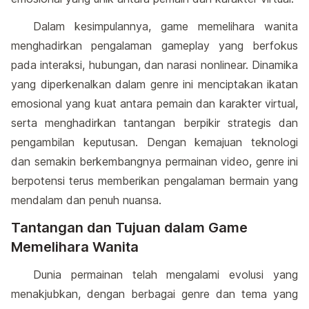
Dalam kesimpulannya, game memelihara wanita
menghadirkan pengalaman gameplay yang berfokus
pada interaksi, hubungan, dan narasi nonlinear. Dinamika
yang diperkenalkan dalam genre ini menciptakan ikatan
emosional yang kuat antara pemain dan karakter virtual,
serta menghadirkan tantangan berpikir strategis dan
pengambilan keputusan. Dengan kemajuan teknologi
dan semakin berkembangnya permainan video, genre ini
berpotensi terus memberikan pengalaman bermain yang
mendalam dan penuh nuansa.
Tantangan dan Tujuan dalam Game
Memelihara Wanita
Dunia permainan telah mengalami evolusi yang
menakjubkan, dengan berbagai genre dan tema yang