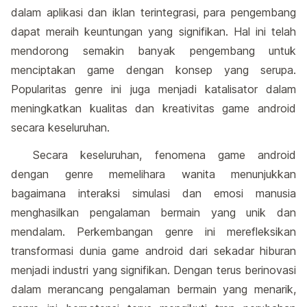
dalam aplikasi dan iklan terintegrasi, para pengembang
dapat meraih keuntungan yang signifikan. Hal ini telah
mendorong semakin banyak pengembang untuk
menciptakan game dengan konsep yang serupa.
Popularitas genre ini juga menjadi katalisator dalam
meningkatkan kualitas dan kreativitas game android
secara keseluruhan.
Secara keseluruhan, fenomena game android
dengan genre memelihara wanita menunjukkan
bagaimana interaksi simulasi dan emosi manusia
menghasilkan pengalaman bermain yang unik dan
mendalam. Perkembangan genre ini merefleksikan
transformasi dunia game android dari sekadar hiburan
menjadi industri yang signifikan. Dengan terus berinovasi
dalam merancang pengalaman bermain yang menarik,