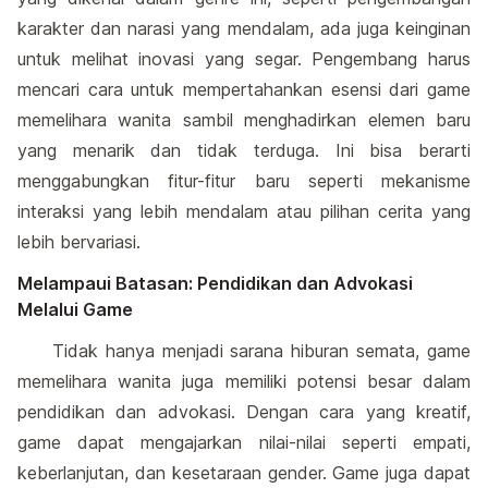
karakter dan narasi yang mendalam, ada juga keinginan
untuk melihat inovasi yang segar. Pengembang harus
mencari cara untuk mempertahankan esensi dari game
memelihara wanita sambil menghadirkan elemen baru
yang menarik dan tidak terduga. Ini bisa berarti
menggabungkan fitur-fitur baru seperti mekanisme
interaksi yang lebih mendalam atau pilihan cerita yang
lebih bervariasi.
Melampaui Batasan: Pendidikan dan Advokasi
Melalui Game
Tidak hanya menjadi sarana hiburan semata, game
memelihara wanita juga memiliki potensi besar dalam
pendidikan dan advokasi. Dengan cara yang kreatif,
game dapat mengajarkan nilai-nilai seperti empati,
keberlanjutan, dan kesetaraan gender. Game juga dapat