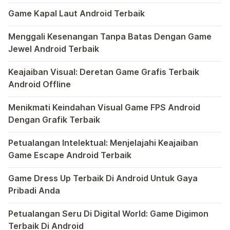
Dunia game selalu menawarkan pengalaman yang menghibur 
Game Kapal Laut Android Terbaik
Di dunia game Android yang kaya dengan berbagai jenis pe
Menggali Kesenangan Tanpa Batas Dengan Game
Jewel Android Terbaik
Dalam hiruk-pikuk dunia game Android, ada satu genre ya
Keajaiban Visual: Deretan Game Grafis Terbaik
Android Offline
Ponsel pintar telah mengubah cara kita bermain game, dan
Menikmati Keindahan Visual Game FPS Android
Dengan Grafik Terbaik
Semakin berkembangnya teknologi di era digital saat ini
Petualangan Intelektual: Menjelajahi Keajaiban
Game Escape Android Terbaik
Dalam dunia game Android, genre escape telah mencuri p
Game Dress Up Terbaik Di Android Untuk Gaya
Pribadi Anda
Saat ini, platform Android telah menjadi wadah kreativita
Petualangan Seru Di Digital World: Game Digimon
Terbaik Di Android