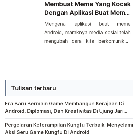
perusahaan ini telah meluncurkan
Membuat Meme Yang Kocak
lama. Periksa aplikasi yang berjalan di
beragam ponsel Android yang
Dengan Aplikasi Buat Meme
[…]
menarik perhatian banyak orang.
Android
Mengenai aplikasi buat meme
Dengan harga yang bersaing, ponsel
Android, maraknya media sosial telah
Android Nokia menawarkan berbagai
mengubah cara kita berkomunikasi
spesifikasi yang menarik perhatian
secara drastis. Salah satu bentuk
para pencinta teknologi. Dari layar
ekspresi kreatif yang populer adalah
berkualitas hingga performa yang
membuat meme. Meme adalah
handal, pilihan yang ditawarkan oleh
gambar atau video singkat yang
[…]
seringkali mengandung humor atau
Tulisan terbaru
sindiran. Untuk memenuhi kebutuhan
ini, banyak aplikasi Android tersedia
Era Baru Bermain Game Membangun Kerajaan Di
untuk membantu Anda membuat
Android, Diplomasi, Dan Kreativitas Di Ujung Jari
Anda
Bermain game di platform Android telah menjadi bagian y
meme dengan cepat dan mudah.
Pergelaran Keterampilan Kungfu Terbaik: Menyelami
Aplikasi […]
Aksi Seru Game Kungfu Di Android