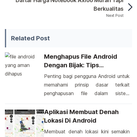
Daftar Harga Notebook Axioo Murah Tapi
Berkualitas
Next Post
Asus Terkenal Dengan Laptop gaming dan model dan ta
Related Post
Menghapus File Android
Dengan Bijak: Tips
Mengamankan Data Di
Penting bagi pengguna Android untuk
Perangkat Anda
memahami prinsip dasar terkait
penghapusan file dalam sistem
operasi mereka. Menyingkirkan file
yang tidak lagi diperlukan adalah
Aplikasi Membuat Denah
tindakan bijak untuk menjaga kinerja
Lokasi Di Android
dan ruang penyimpanan perangkat.
Membuat denah lokasi kini semakin
Namun, penting untuk mengenali file-