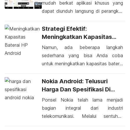
mudah berkat aplikasi khusus yang
file yang aman untuk dihapus dan
dapat diunduh langsung di perangkat
yang sebaiknya dijaga. Dalam
Android Anda. Aplikasi ini memberikan
menghapus file di perangkat Android,
kemudahan bagi pengguna untuk
Strategi Efektif:
terutama saat mencoba
merancang dan memetakan suatu
Meningkatkan Kapasitas
membersihkan penyimpanan, […]
area dengan cepat dan akurat.
Baterai HP Android Anda
Namun, ada beberapa langkah
Dengan beragam fitur intuitif,
sederhana yang bisa Anda coba
pengguna dapat dengan mudah
untuk meningkatkan kapasitas baterai
menyesuaikan skala, menambahkan
HP Android Anda. Pertama,
tanda-tanda penting, dan bahkan
perhatikan kecerahan layar. Layar
Nokia Android: Telusuri
mengukur jarak antar titik. Membuat
cerah dapat menguras baterai dengan
Harga Dan Spesifikasi Di
denah lokasi […]
cepat. Matikan fitur yang tidak
2023
Ponsel Nokia telah lama menjadi
digunakan seperti GPS, Bluetooth,
bagian integral dari industri
dan Wi-Fi ketika tidak diperlukan.
telekomunikasi. Melalui sentuhan
Langkah kecil ini dapat membantu
nostalgia dan inovasi kontemporer,
mempertahankan daya baterai lebih