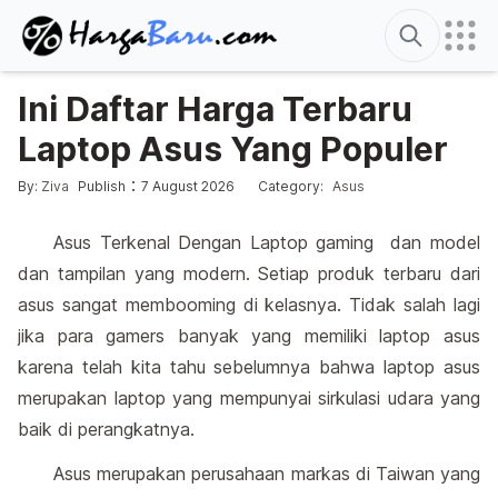
Search
Ini Daftar Harga Terbaru
Laptop Asus Yang Populer
Edited
4 January 2014
Posted by
Posted in
:
:
By:
Ziva
Publish
7 August 2026
Category:
Asus
Asus Terkenal Dengan Laptop gaming dan model
dan tampilan yang modern. Setiap produk terbaru dari
asus sangat membooming di kelasnya. Tidak salah lagi
jika para gamers banyak yang memiliki laptop asus
karena telah kita tahu sebelumnya bahwa laptop asus
merupakan laptop yang mempunyai sirkulasi udara yang
baik di perangkatnya.
Asus merupakan perusahaan markas di Taiwan yang