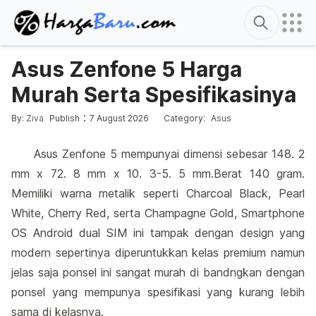
Search
Asus Zenfone 5 Harga
Murah Serta Spesifikasinya
Edited
4 January 2014
Posted by
Posted in
:
:
By:
Ziva
Publish
7 August 2026
Category:
Asus
Asus Zenfone 5 mempunyai dimensi sebesar 148. 2
mm x 72. 8 mm x 10. 3-5. 5 mm.Berat 140 gram.
Memiliki warna metalik seperti Charcoal Black, Pearl
White, Cherry Red, serta Champagne Gold, Smartphone
OS Android dual SIM ini tampak dengan design yang
modern sepertinya diperuntukkan kelas premium namun
jelas saja ponsel ini sangat murah di bandngkan dengan
ponsel yang mempunya spesifikasi yang kurang lebih
sama di kelasnya.