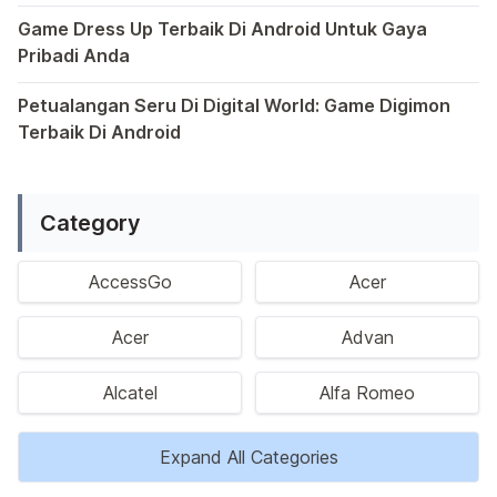
Dalam dunia game Android, genre escape telah mencuri p
Game Dress Up Terbaik Di Android Untuk Gaya
Pribadi Anda
Saat ini, platform Android telah menjadi wadah kreativita
Petualangan Seru Di Digital World: Game Digimon
Terbaik Di Android
Ragam permainan Android telah menghadirkan petualangan y
Category
AccessGo
Acer
Acer
Advan
Alcatel
Alfa Romeo
Expand All Categories