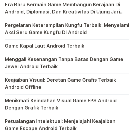
Era Baru Bermain Game Membangun Kerajaan Di
disematkan di dalamnya. […]
Android, Diplomasi, Dan Kreativitas Di Ujung Jari
Anda
Bermain game di platform Android telah menjadi bagian y
Pergelaran Keterampilan Kungfu Terbaik: Menyelami
Aksi Seru Game Kungfu Di Android
Dunia game selalu menawarkan pengalaman yang menghibur 
Game Kapal Laut Android Terbaik
Di dunia game Android yang kaya dengan berbagai jenis pe
Menggali Kesenangan Tanpa Batas Dengan Game
Jewel Android Terbaik
Dalam hiruk-pikuk dunia game Android, ada satu genre ya
Keajaiban Visual: Deretan Game Grafis Terbaik
Android Offline
Ponsel pintar telah mengubah cara kita bermain game, dan
Menikmati Keindahan Visual Game FPS Android
Dengan Grafik Terbaik
Semakin berkembangnya teknologi di era digital saat ini
Petualangan Intelektual: Menjelajahi Keajaiban
Game Escape Android Terbaik