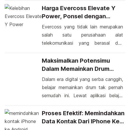
elektronik terbesar asal negara
Harga Evercoss Elevate Y
Jepang tersebut memperkenalkan
Power, Ponsel dengan
hasil rancangan terbarunya yang di
Baterai Tahan Lama
Evercoss yang tidak lain merupakan
tawarkan dengan harga yang
salah satu perusahaan alat
terbilang murah. Smartphone tersebut
telekomunikasi yang berasal dari
diberi nama Sony Xperia E3. Mungkin
dalam negeri, kini memperkenalkan
sebagian dari anda berfikir kenapa
salah satu smartphone hasil desain
Maksimalkan Potensimu
smartphone besutan Sony ini […]
terbarunya. Adalah Evercoss Elevate
Dalam Memainkan Drum
Y Power, sebuah perangkat yang
Dengan Aplikasi Belajar Di
Dalam era digital yang serba canggih,
dilengkapi dengan baterai yang
Android
belajar memainkan drum tak pernah
berkapasitas sangat besar. Produsen
semudah ini. Lewat aplikasi belajar
sengaja memasangkan baterai yang
drum di Android, siapa pun dapat
mampu bertahan lama agar
merasakan pengalaman mendalam
Proses Efektif: Memindahkan
memberikan kenyamanan terhadap
memukul drum tanpa harus memiliki
Data Kontak Dari IPhone Ke
para pengguna dalam pemakaiannya.
set peralatan mahal. Dengan beragam
Android