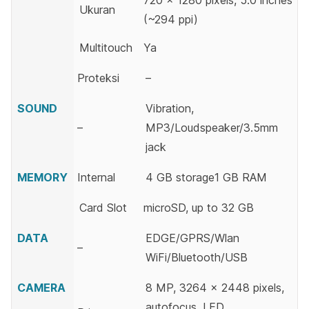
720 x 1280 pixels, 5.0 inches
Ukuran
(~294 ppi)
Multitouch
Ya
Proteksi
–
SOUND
Vibration,
–
MP3/Loudspeaker/3.5mm
jack
MEMORY
Internal
4 GB storage1 GB RAM
Card Slot
microSD, up to 32 GB
DATA
EDGE/GPRS/Wlan
–
WiFi/Bluetooth/USB
CAMERA
8 MP, 3264 x 2448 pixels,
autofocus, LED