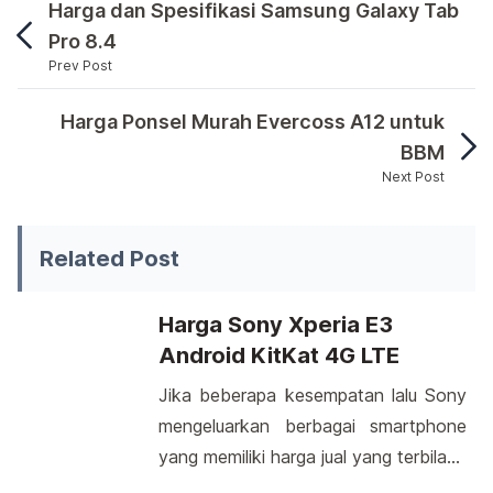
Harga dan Spesifikasi Samsung Galaxy Tab
Pro 8.4
Prev Post
Asus Zenfone 5 mempunyai dimensi sebesar 148. 2 
Harga Ponsel Murah Evercoss A12 untuk
BBM
Next Post
Asus Zenfone 5 mempunyai dimensi sebesar 148. 2 mm 
Related Post
Harga Sony Xperia E3
Android KitKat 4G LTE
Jika beberapa kesempatan lalu Sony
mengeluarkan berbagai smartphone
yang memiliki harga jual yang terbilang
tinggi, kali ini salah satu perusahaan