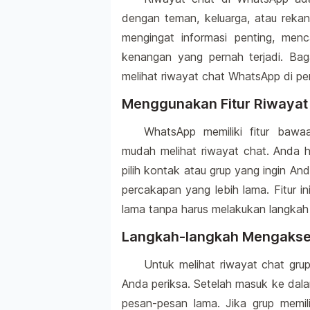
dengan teman, keluarga, atau rekan
mengingat informasi penting, menc
kenangan yang pernah terjadi. Bag
melihat riwayat chat WhatsApp di pe
Menggunakan Fitur Riwayat
WhatsApp memiliki fitur baw
mudah melihat riwayat chat. Anda 
pilih kontak atau grup yang ingin And
percakapan yang lebih lama. Fitur
lama tanpa harus melakukan langka
Langkah-langkah Mengakse
Untuk melihat riwayat chat grup
Anda periksa. Setelah masuk ke dala
pesan-pesan lama. Jika grup memil