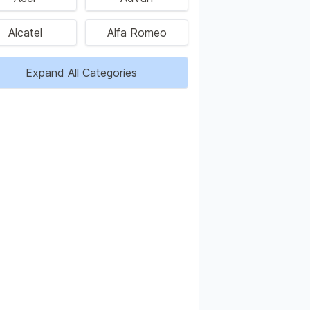
Alcatel
Alfa Romeo
Expand All Categories