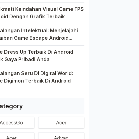
el pintar telah mengubah cara kita bermain game, dan Andro
kmati Keindahan Visual Game FPS
oid Dengan Grafik Terbaik
kin berkembangnya teknologi di era digital saat ini, peran
alangan Intelektual: Menjelajahi
aiban Game Escape Android
aik
m dunia game Android, genre escape telah mencuri perhatia
 Dress Up Terbaik Di Android
k Gaya Pribadi Anda
 ini, platform Android telah menjadi wadah kreativitas bagi 
alangan Seru Di Digital World:
 Digimon Terbaik Di Android
m permainan Android telah menghadirkan petualangan yang men
ategory
AccessGo
Acer
Acer
Advan