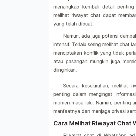
menangkap kembali detail penting 
melihat riwayat chat dapat memban
yang telah dibuat.
Namun, ada juga potensi dampak 
intensif. Terlalu sering melihat cha
menciptakan konflik yang tidak per
atau pasangan mungkin juga memicu
diinginkan.
Secara keseluruhan, melihat r
penting dalam mengingat informasi
momen masa lalu. Namun, penting 
manfaatnya dan menjaga privasi sert
Cara Melihat Riwayat Chat 
Riwayat chat di WhatsApp adala