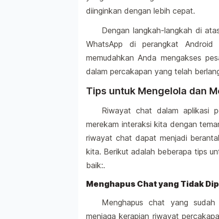
diinginkan dengan lebih cepat.
Dengan langkah-langkah di ata
WhatsApp di perangkat Android 
memudahkan Anda mengakses pesa
dalam percakapan yang telah berlan
Tips untuk Mengelola dan 
Riwayat chat dalam aplikasi 
merekam interaksi kita dengan teman
riwayat chat dapat menjadi beran
kita. Berikut adalah beberapa tips 
baik:.
Menghapus Chat yang Tidak Di
Menghapus chat yang sudah t
menjaga kerapian riwayat percakapa