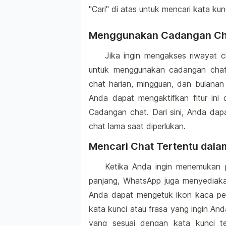
"Cari" di atas untuk mencari kata kun
Menggunakan Cadangan Cha
Jika ingin mengakses riwayat c
untuk menggunakan cadangan cha
chat harian, mingguan, dan bulanan
Anda dapat mengaktifkan fitur in
Cadangan chat. Dari sini, Anda da
chat lama saat diperlukan.
Mencari Chat Tertentu dala
Ketika Anda ingin menemukan p
panjang, WhatsApp juga menyediakan
Anda dapat mengetuk ikon kaca pe
kata kunci atau frasa yang ingin An
yang sesuai dengan kata kunci 