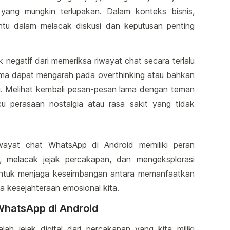
yang mungkin terlupakan. Dalam konteks bisnis,
tu dalam melacak diskusi dan keputusan penting
negatif dari memeriksa riwayat chat secara terlalu
t lama dapat mengarah pada overthinking atau bahkan
lu. Melihat kembali pesan-pesan lama dengan teman
 perasaan nostalgia atau rasa sakit yang tidak
iwayat chat WhatsApp di Android memiliki peran
, melacak jejak percakapan, dan mengeksplorasi
untuk menjaga keseimbangan antara memanfaatkan
a kesejahteraan emosional kita.
WhatsApp di Android
h jejak digital dari percakapan yang kita miliki