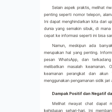
Selain aspek praktis, melihat r
penting seperti nomor telepon, alama
Ini dapat menghindarkan kita dari up
dunia yang semakin sibuk, di mana
cepat ke informasi seperti ini bisa s
Namun, meskipun ada banyak 
merupakan hal yang penting. Informas
pesan WhatsApp, dan terkadang 
melibatkan masalah keamanan. O
keamanan perangkat dan akun 
menggunakan pengamanan sidik jari 
Dampak Positif dan Negatif d
Melihat riwayat chat dapat 
kehidupan sehari-hari. Ini memban