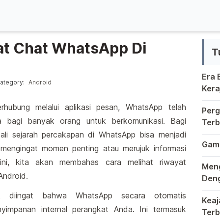
at Chat WhatsApp Di
T
Era
sted in
ategory:
Android
Kera
Krea
Berm
hubung melalui aplikasi pesan, WhatsApp telah
Perg
a bagi banyak orang untuk berkomunikasi. Bagi
Terb
Kung
ali sejarah percakapan di WhatsApp bisa menjadi
Duni
Game
mengingat momen penting atau merujuk informasi
Di d
ini, kita akan membahas cara melihat riwayat
Meng
Android.
Deng
Dala
uk diingat bahwa WhatsApp secara otomatis
Keaj
impanan internal perangkat Anda. Ini termasuk
Terb