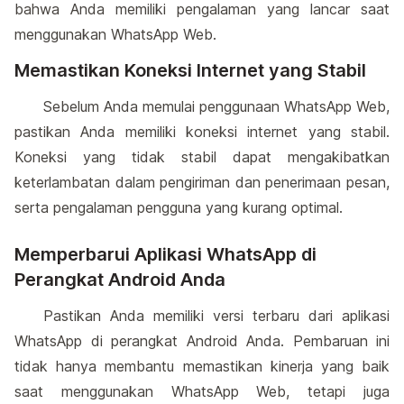
bahwa Anda memiliki pengalaman yang lancar saat
menggunakan WhatsApp Web.
Memastikan Koneksi Internet yang Stabil
Sebelum Anda memulai penggunaan WhatsApp Web,
pastikan Anda memiliki koneksi internet yang stabil.
Koneksi yang tidak stabil dapat mengakibatkan
keterlambatan dalam pengiriman dan penerimaan pesan,
serta pengalaman pengguna yang kurang optimal.
Memperbarui Aplikasi WhatsApp di
Perangkat Android Anda
Pastikan Anda memiliki versi terbaru dari aplikasi
WhatsApp di perangkat Android Anda. Pembaruan ini
tidak hanya membantu memastikan kinerja yang baik
saat menggunakan WhatsApp Web, tetapi juga