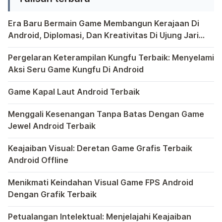
memudahkan pengguna untuk
berpindah antara aplikasi dengan
Era Baru Bermain Game Membangun Kerajaan Di
cepat. Android Pie juga menampilkan
Android, Diplomasi, Dan Kreativitas Di Ujung Jari
fitur adaptif brightness yang cerdas,
Anda
Bermain game di platform Android telah menjadi bagian y
Pergelaran Keterampilan Kungfu Terbaik: Menyelami
mengatur tingkat kecerahan layar
Aksi Seru Game Kungfu Di Android
sesuai dengan […]
Dunia game selalu menawarkan pengalaman yang menghibur 
Game Kapal Laut Android Terbaik
Di dunia game Android yang kaya dengan berbagai jenis pe
Menggali Kesenangan Tanpa Batas Dengan Game
Jewel Android Terbaik
Dalam hiruk-pikuk dunia game Android, ada satu genre ya
Keajaiban Visual: Deretan Game Grafis Terbaik
Android Offline
Ponsel pintar telah mengubah cara kita bermain game, dan
Menikmati Keindahan Visual Game FPS Android
Dengan Grafik Terbaik
Semakin berkembangnya teknologi di era digital saat ini
Petualangan Intelektual: Menjelajahi Keajaiban