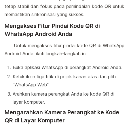
tetap stabil dan fokus pada pemindaian kode QR untuk
memastikan sinkronisasi yang sukses.
Mengakses Fitur Pindai Kode QR di
WhatsApp Android Anda
Untuk mengakses fitur pindai kode QR di WhatsApp
Android Anda, ikuti langkah-langkah ini:.
Buka aplikasi WhatsApp di perangkat Android Anda.
Ketuk ikon tiga titik di pojok kanan atas dan pilih
"WhatsApp Web".
Arahkan kamera perangkat Anda ke kode QR di
layar komputer.
Mengarahkan Kamera Perangkat ke Kode
QR di Layar Komputer