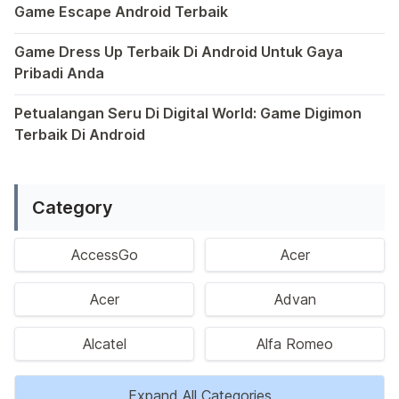
Game Escape Android Terbaik
Dalam dunia game Android, genre escape telah mencuri p
Game Dress Up Terbaik Di Android Untuk Gaya
Pribadi Anda
Saat ini, platform Android telah menjadi wadah kreativita
Petualangan Seru Di Digital World: Game Digimon
Terbaik Di Android
Ragam permainan Android telah menghadirkan petualangan y
Category
AccessGo
Acer
Acer
Advan
Alcatel
Alfa Romeo
Expand All Categories