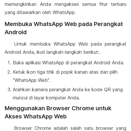
memungkinkan Anda mengakses semua fitur terbaru
yang ditawarkan oleh WhatsApp.
Membuka WhatsApp Web pada Perangkat
Android
Untuk membuka WhatsApp Web pada perangkat
Android Anda, ikuti langkah-langkah berikut:.
Buka aplikasi WhatsApp di perangkat Android Anda.
Ketuk ikon tiga titik di pojok kanan atas dan pilih
"WhatsApp Web".
Arahkan kamera perangkat Anda ke kode QR yang
muncul di layar komputer Anda.
Menggunakan Browser Chrome untuk
Akses WhatsApp Web
Browser Chrome adalah salah satu browser yang