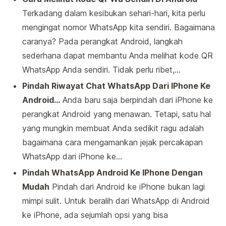
Terkadang dalam kesibukan sehari-hari, kita perlu
mengingat nomor WhatsApp kita sendiri. Bagaimana
caranya? Pada perangkat Android, langkah
sederhana dapat membantu Anda melihat kode QR
WhatsApp Anda sendiri. Tidak perlu ribet,…
Pindah Riwayat Chat WhatsApp Dari IPhone Ke
Android…
Anda baru saja berpindah dari iPhone ke
perangkat Android yang menawan. Tetapi, satu hal
yang mungkin membuat Anda sedikit ragu adalah
bagaimana cara mengamankan jejak percakapan
WhatsApp dari iPhone ke…
Pindah WhatsApp Android Ke IPhone Dengan
Mudah
Pindah dari Android ke iPhone bukan lagi
mimpi sulit. Untuk beralih dari WhatsApp di Android
ke iPhone, ada sejumlah opsi yang bisa