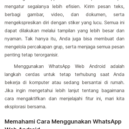
mengatur segalanya lebih efisien. Kirim pesan teks,
berbagi gambar, video, dan dokumen, serta
mengekspresikan diri dengan stiker yang lucu. Semua ini
dapat dilakukan melalui tampilan yang lebih besar dan
nyaman. Tak hanya itu, Anda juga bisa membuat dan
mengelola percakapan grup, serta menjaga semua pesan
penting tetap terorganisir.
Menggunakan WhatsApp Web Android adalah
langkah cerdas untuk tetap terhubung saat Anda
bekerja di komputer atau sedang bersantai di rumah.
Jika ingin mengetahui lebih lanjut tentang bagaimana
cara mengaktifkan dan menjelajahi fitur ini, mari kita
eksplorasi bersama.
Memahami Cara Menggunakan WhatsApp