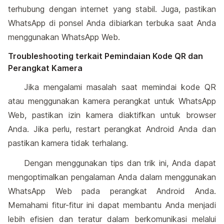
terhubung dengan internet yang stabil. Juga, pastikan
WhatsApp di ponsel Anda dibiarkan terbuka saat Anda
menggunakan WhatsApp Web.
Troubleshooting terkait Pemindaian Kode QR dan
Perangkat Kamera
Jika mengalami masalah saat memindai kode QR
atau menggunakan kamera perangkat untuk WhatsApp
Web, pastikan izin kamera diaktifkan untuk browser
Anda. Jika perlu, restart perangkat Android Anda dan
pastikan kamera tidak terhalang.
Dengan menggunakan tips dan trik ini, Anda dapat
mengoptimalkan pengalaman Anda dalam menggunakan
WhatsApp Web pada perangkat Android Anda.
Memahami fitur-fitur ini dapat membantu Anda menjadi
lebih efisien dan teratur dalam berkomunikasi melalui