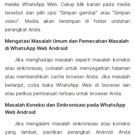
melalui WhatsApp Web. Cukup klik kanan pada media
tersebut dan pilih opsi "Simpan gambar" atau "Simpan
video". Media akan tersimpan di folder unduhan
perangkat Anda.
Mengatasi Masalah Umum dan Pemecahan Masalah
di WhatsApp Web Android
Jika menghadapi masalah seperti masalah koneksi
atau sinkronisasi, cobalah untuk menyegarkan halaman
atau membersihkan cache browser Anda. Jika masalah
berlanjut, coba buka WhatsApp Web di browser lain
atau periksa pembaruan terbaru untuk browser Anda.
Masalah Koneksi dan Sinkronisasi pada WhatsApp
Web Android
Jika mengalami masalah sinkronisasi atau koneksi
yang lambat, pastikan perangkat Android Anda