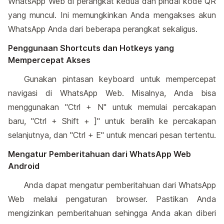
WhatsApp Web di perangkat kedua dan pindai kode QR
yang muncul. Ini memungkinkan Anda mengakses akun
WhatsApp Anda dari beberapa perangkat sekaligus.
Penggunaan Shortcuts dan Hotkeys yang
Mempercepat Akses
Gunakan pintasan keyboard untuk mempercepat
navigasi di WhatsApp Web. Misalnya, Anda bisa
menggunakan "Ctrl + N" untuk memulai percakapan
baru, "Ctrl + Shift + ]" untuk beralih ke percakapan
selanjutnya, dan "Ctrl + E" untuk mencari pesan tertentu.
Mengatur Pemberitahuan dari WhatsApp Web
Android
Anda dapat mengatur pemberitahuan dari WhatsApp
Web melalui pengaturan browser. Pastikan Anda
mengizinkan pemberitahuan sehingga Anda akan diberi