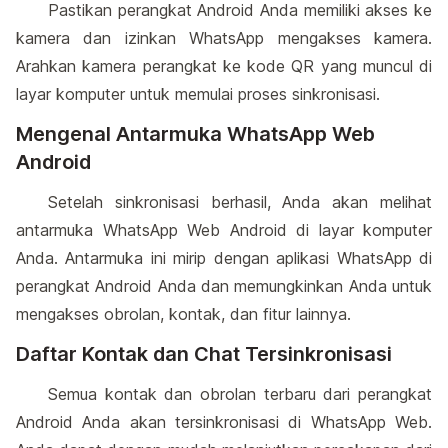
Pastikan perangkat Android Anda memiliki akses ke
kamera dan izinkan WhatsApp mengakses kamera.
Arahkan kamera perangkat ke kode QR yang muncul di
layar komputer untuk memulai proses sinkronisasi.
Mengenal Antarmuka WhatsApp Web
Android
Setelah sinkronisasi berhasil, Anda akan melihat
antarmuka WhatsApp Web Android di layar komputer
Anda. Antarmuka ini mirip dengan aplikasi WhatsApp di
perangkat Android Anda dan memungkinkan Anda untuk
mengakses obrolan, kontak, dan fitur lainnya.
Daftar Kontak dan Chat Tersinkronisasi
Semua kontak dan obrolan terbaru dari perangkat
Android Anda akan tersinkronisasi di WhatsApp Web.