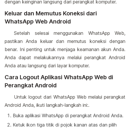
dengan keinginan langsung dari perangkat komputer.
Keluar dan Memutus Koneksi dari
WhatsApp Web Android
Setelah selesai menggunakan WhatsApp Web,
pastikan Anda keluar dan memutus koneksi dengan
benar. Ini penting untuk menjaga keamanan akun Anda.
Anda dapat melakukannya melalui perangkat Android
Anda atau langsung dari layar komputer.
Cara Logout Aplikasi WhatsApp Web di
Perangkat Android
Untuk logout dari WhatsApp Web melalui perangkat
Android Anda, ikuti langkah-langkah ini:.
Buka aplikasi WhatsApp di perangkat Android Anda.
Ketuk ikon tiga titik di pojok kanan atas dan pilih