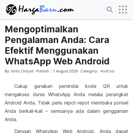
Search
Mengoptimalkan
Pengalaman Anda: Cara
Efektif Menggunakan
WhatsApp Web Android
Posted by
Posted in
:
By:
Ilmhy Diniyah
Publish
7 August 2026
Category:
Android
Cukup gunakan pemindai kode QR untuk
mengakses dunia WhatsApp Anda melalui perangkat
Android Anda. Tidak perlu repot-repot membuka ponsel
Anda berkali-kali – semuanya ada dalam genggaman
Anda.
Dengan WhatsApp Web Android, Anda dapat