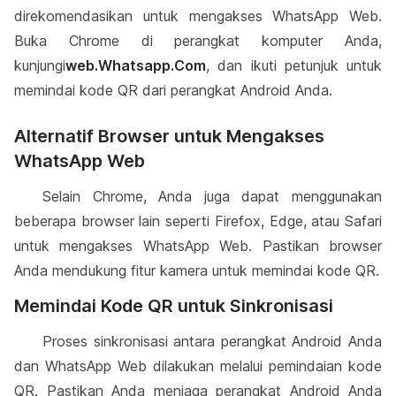
direkomendasikan untuk mengakses WhatsApp Web.
Buka Chrome di perangkat komputer Anda,
kunjungi
web.Whatsapp.Com
, dan ikuti petunjuk untuk
memindai kode QR dari perangkat Android Anda.
Alternatif Browser untuk Mengakses
WhatsApp Web
Selain Chrome, Anda juga dapat menggunakan
beberapa browser lain seperti Firefox, Edge, atau Safari
untuk mengakses WhatsApp Web. Pastikan browser
Anda mendukung fitur kamera untuk memindai kode QR.
Memindai Kode QR untuk Sinkronisasi
Proses sinkronisasi antara perangkat Android Anda
dan WhatsApp Web dilakukan melalui pemindaian kode
QR. Pastikan Anda menjaga perangkat Android Anda