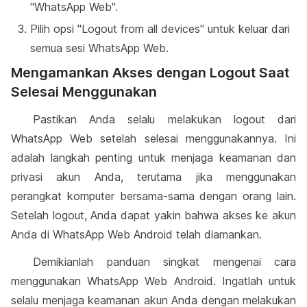
"WhatsApp Web".
Pilih opsi "Logout from all devices" untuk keluar dari
semua sesi WhatsApp Web.
Mengamankan Akses dengan Logout Saat
Selesai Menggunakan
Pastikan Anda selalu melakukan logout dari
WhatsApp Web setelah selesai menggunakannya. Ini
adalah langkah penting untuk menjaga keamanan dan
privasi akun Anda, terutama jika menggunakan
perangkat komputer bersama-sama dengan orang lain.
Setelah logout, Anda dapat yakin bahwa akses ke akun
Anda di WhatsApp Web Android telah diamankan.
Demikianlah panduan singkat mengenai cara
menggunakan WhatsApp Web Android. Ingatlah untuk
selalu menjaga keamanan akun Anda dengan melakukan