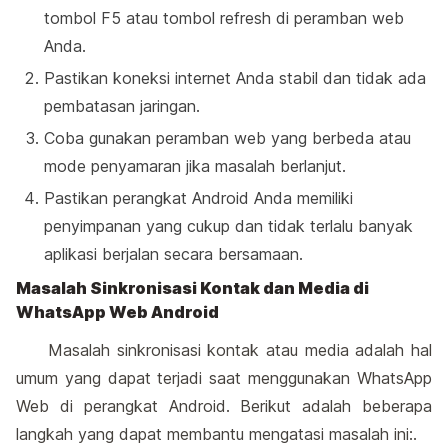
tombol F5 atau tombol refresh di peramban web
Anda.
Pastikan koneksi internet Anda stabil dan tidak ada
pembatasan jaringan.
Coba gunakan peramban web yang berbeda atau
mode penyamaran jika masalah berlanjut.
Pastikan perangkat Android Anda memiliki
penyimpanan yang cukup dan tidak terlalu banyak
aplikasi berjalan secara bersamaan.
Masalah Sinkronisasi Kontak dan Media di
WhatsApp Web Android
Masalah sinkronisasi kontak atau media adalah hal
umum yang dapat terjadi saat menggunakan WhatsApp
Web di perangkat Android. Berikut adalah beberapa
langkah yang dapat membantu mengatasi masalah ini:.