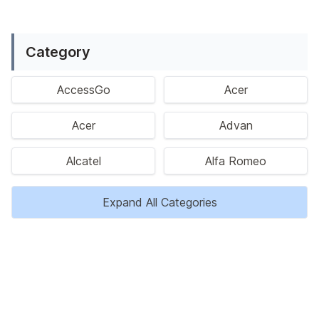
Ragam permainan Android telah menghadirkan petualangan y
Category
AccessGo
Acer
Acer
Advan
Alcatel
Alfa Romeo
Expand All Categories