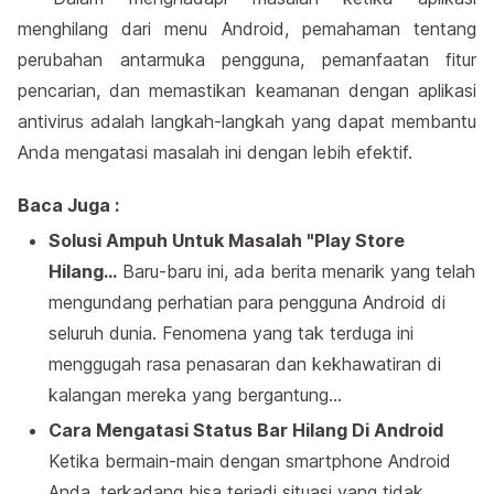
menghilang dari menu Android, pemahaman tentang
perubahan antarmuka pengguna, pemanfaatan fitur
pencarian, dan memastikan keamanan dengan aplikasi
antivirus adalah langkah-langkah yang dapat membantu
Anda mengatasi masalah ini dengan lebih efektif.
Baca Juga :
Solusi Ampuh Untuk Masalah "Play Store
Hilang…
Baru-baru ini, ada berita menarik yang telah
mengundang perhatian para pengguna Android di
seluruh dunia. Fenomena yang tak terduga ini
menggugah rasa penasaran dan kekhawatiran di
kalangan mereka yang bergantung…
Cara Mengatasi Status Bar Hilang Di Android
Ketika bermain-main dengan smartphone Android
Anda, terkadang bisa terjadi situasi yang tidak