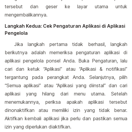
tersebut dan geser ke layar utama untuk
mengembalikannya.
Langkah Kedua: Cek Pengaturan Aplikasi di Aplikasi
Pengelola
Jika langkah pertama tidak berhasil, langkah
berikutnya adalah memeriksa pengaturan aplikasi di
aplikasi pengelola ponsel Anda. Buka Pengaturan, lalu
cari dan ketuk “Aplikasi” atau “Aplikasi & notifikasi”
tergantung pada perangkat Anda. Selanjutnya, pilih
“Semua aplikasi” atau “Aplikasi yang diinstal” dan cari
aplikasi yang hilang dari menu utama. Setelah
menemukannya, periksa apakah aplikasi tersebut
dinonaktifkan atau memiliki izin yang tidak benar.
Aktifkan kembali aplikasi jika perlu dan pastikan semua
izin yang diperlukan diaktifkan.