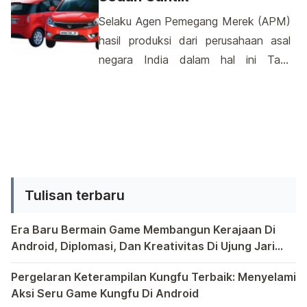
[…]
menarik dari aplikasi olahraga adalah
Selaku Agen Pemegang Merek (APM)
kemampuan untuk membuat tabel
hasil produksi dari perusahaan asal
klasemen sepak bola. Melalui
negara India dalam hal ini Tata
perangkat android, para pengembang
Motors Distribusi Indonesia (TMDI),
memiliki peluang besar untuk
berencana dalam beberapa bulan ke
menciptakan pengalaman interaktif
depan tepatnya pada tahun 2015
bagi para penggemar […]
nanti bakal meluncurkan hasil desain
mobil terbarunya yang tentunya akan
memeriahkan pasar otomotif nasional.
Tulisan terbaru
Setelah berhasil memperkenalkan
mobil pickup buatannya yakni Tata
Era Baru Bermain Game Membangun Kerajaan Di
Ace Ex2 dalam ajang […]
Android, Diplomasi, Dan Kreativitas Di Ujung Jari
Anda
Bermain game di platform Android telah menjadi bagian y
Pergelaran Keterampilan Kungfu Terbaik: Menyelami
Aksi Seru Game Kungfu Di Android