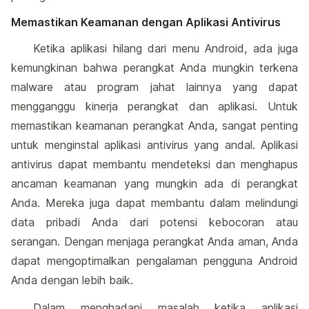
Memastikan Keamanan dengan Aplikasi Antivirus
Ketika aplikasi hilang dari menu Android, ada juga
kemungkinan bahwa perangkat Anda mungkin terkena
malware atau program jahat lainnya yang dapat
mengganggu kinerja perangkat dan aplikasi. Untuk
memastikan keamanan perangkat Anda, sangat penting
untuk menginstal aplikasi antivirus yang andal. Aplikasi
antivirus dapat membantu mendeteksi dan menghapus
ancaman keamanan yang mungkin ada di perangkat
Anda. Mereka juga dapat membantu dalam melindungi
data pribadi Anda dari potensi kebocoran atau
serangan. Dengan menjaga perangkat Anda aman, Anda
dapat mengoptimalkan pengalaman pengguna Android
Anda dengan lebih baik.
Dalam menghadapi masalah ketika aplikasi