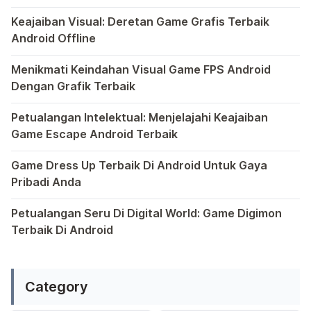
Dalam hiruk-pikuk dunia game Android, ada satu genre ya
Keajaiban Visual: Deretan Game Grafis Terbaik
Android Offline
Ponsel pintar telah mengubah cara kita bermain game, dan
Menikmati Keindahan Visual Game FPS Android
Dengan Grafik Terbaik
Semakin berkembangnya teknologi di era digital saat ini
Petualangan Intelektual: Menjelajahi Keajaiban
Game Escape Android Terbaik
Dalam dunia game Android, genre escape telah mencuri p
Game Dress Up Terbaik Di Android Untuk Gaya
Pribadi Anda
Saat ini, platform Android telah menjadi wadah kreativita
Petualangan Seru Di Digital World: Game Digimon
Terbaik Di Android
Ragam permainan Android telah menghadirkan petualangan y
Category