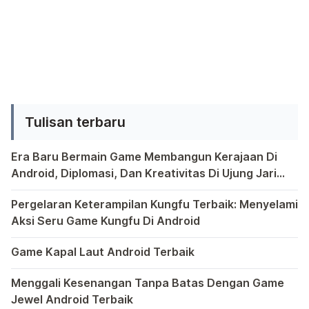
muncul di tengah-tengah video. Hal
CHM yang sesuai dengan kebutuhan
ini bisa menjadi sedikit mengganggu,
Anda. Pengguna […]
terutama ketika kita tengah asyik
menonton sesuatu. Namun, jangan
khawatir, ada beberapa cara yang
bisa kita lakukan untuk mengatasi
Tulisan terbaru
iklan-iklan tersebut. Salah satu cara
yang bisa kita coba adalah […]
Era Baru Bermain Game Membangun Kerajaan Di
Android, Diplomasi, Dan Kreativitas Di Ujung Jari
Anda
Bermain game di platform Android telah menjadi bagian y
Pergelaran Keterampilan Kungfu Terbaik: Menyelami
Aksi Seru Game Kungfu Di Android
Dunia game selalu menawarkan pengalaman yang menghibur 
Game Kapal Laut Android Terbaik
Di dunia game Android yang kaya dengan berbagai jenis pe
Menggali Kesenangan Tanpa Batas Dengan Game
Jewel Android Terbaik