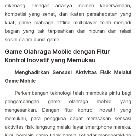
dikenang. Dengan adanya momen kebersamaan,
kompetisi yang sehat, dan ikatan persahabatan yang
kuat, game olahraga offline multiplayer telah menjadi
bagian yang tak terpisahkan dari hiburan dan relasi
sosial dalam dunia game.
Game Olahraga Mobile dengan Fitur
Kontrol Inovatif yang Memukau
Menghadirkan Sensasi Aktivitas Fisik Melalui
Game Mobile
.
Perkembangan teknologi telah membuka pintu bagi
pengembangan game olahraga mobile yang
mengesankan. Dengan fitur kontrol inovatif yang
memukau, para pengguna dapat merasakan sensasi
aktivitas fisik langsung melalui layar smartphone mereka.
Kini, bermain game tidak hanya sekadar menggerakkan