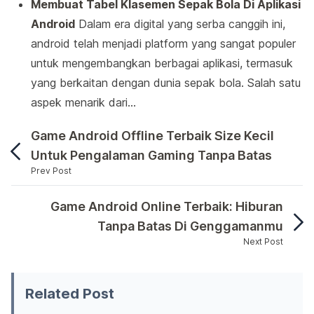
Membuat Tabel Klasemen Sepak Bola Di Aplikasi
Android
Dalam era digital yang serba canggih ini,
android telah menjadi platform yang sangat populer
untuk mengembangkan berbagai aplikasi, termasuk
yang berkaitan dengan dunia sepak bola. Salah satu
aspek menarik dari…
Game Android Offline Terbaik Size Kecil
Untuk Pengalaman Gaming Tanpa Batas
Prev Post
Ingin merasakan sensasi olahraga di genggaman ta
Game Android Online Terbaik: Hiburan
Tanpa Batas Di Genggamanmu
Next Post
Ingin merasakan sensasi olahraga di genggaman tangan
Related Post