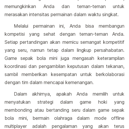
memungkinkan Anda dan teman-teman untuk
merasakan intensitas permainan dalam waktu singkat.
Melalui permainan ini, Anda bisa membangun
kompetisi yang sehat dengan teman-teman Anda.
Setiap pertandingan akan memicu semangat kompetitif
yang seru, namun tetap dalam lingkup persahabatan.
Game sepak bola mini juga mengasah keterampilan
koordinasi dan pengambilan keputusan dalam tekanan,
sambil memberikan kesempatan untuk berkolaborasi
dengan tim dalam mencapai kemenangan.
Dalam akhirnya, apakah Anda memilih untuk
menyatukan strategi dalam game hoki yang
membonding atau bertanding seru dalam game sepak
bola mini, bermain olahraga dalam mode offline
multiplayer adalah pengalaman yang akan terus