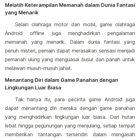
Melatih Keterampilan Memanah dalam Dunia Fantasi
yang Menarik
Selain olahraga motor dan mobil, game olahraga
Android offline juga menghadirkan pengalaman
memanah yang menarik. Dalam dunia fantasi yang
penuh misteri, pemain dapat merasakan sensasi menjadi
pemanah ulung yang menguasai busur dan panah untuk
melawan musuh-musuh jahat.
Menantang Diri dalam Game Panahan dengan
Lingkungan Luar Biasa
Tak hanya itu, para pecinta game Android juga
dapat menantang diri mereka dengan game panahan
yang menghadirkan lingkungan luar biasa. Dari hutan
lebat hingga pegunungan yang menjulang, setiap tempat
memberikan tantangan tersendiri dalam mengasah