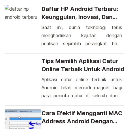
Daftar HP Android Terbaru:
Keunggulan, Inovasi, Dan
Perbandingan
Saat ini, dunia teknologi terus
menghadirkan kejutan dengan
perilisan sejumlah perangkat baru.
Bagi para penggemar teknologi, kabar
mengenai "daftar hp android terbaru"
Tips Memilih Aplikasi Catur
selalu menarik untuk diikuti. Inovasi
Online Terbaik Untuk Android
terbaru dari berbagai merek terkenal
Aplikasi catur online terbaik untuk
mampu membangkitkan rasa
Android telah menjadi magnet bagi
penasaran mengenai fitur-fitur canggih
para pecinta catur di seluruh dunia.
apa yang akan mereka tawarkan kali
Dalam era di mana teknologi
ini. Dari desain yang elegan hingga
memfasilitasi pertandingan catur
Cara Efektif Mengganti MAC
performa yang tangguh, perangkat-
virtual, pemain dapat merasakan
Address Android Dengan
perangkat […]
sensasi permainan catur klasik di