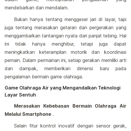
mendebarkan dan mendalam.
Bukan hanya tentang menggeser jari di layar, tapi
juga tentang merasakan getaran dan pergerakan yang
menggambarkan tantangan nyata dari panjat tebing. Hal
ini tidak hanya menghibur, tetapi juga dapat
meningkatkan keterampilan motorik dan koordinasi
pemain. Dalam permainan ini, setiap gerakan memiliki arti
dan dampak, memberikan dimensi baru pada
pengalaman bermain game olahraga.
Game Olahraga Air yang Mengandalkan Teknologi
Layar Sentuh
Merasakan Kebebasan Bermain Olahraga Air
Melalui Smartphone
.
Selain fitur kontrol inovatif dengan sensor gerak,