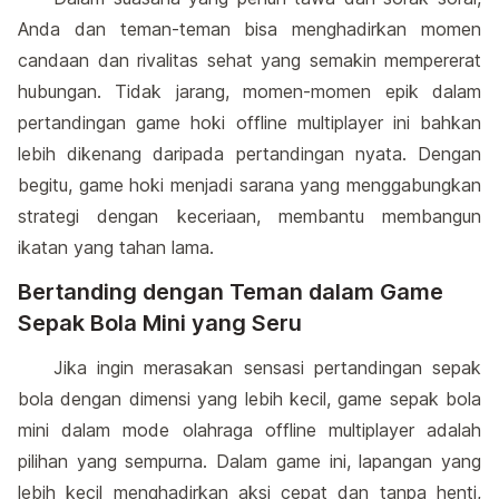
Anda dan teman-teman bisa menghadirkan momen
candaan dan rivalitas sehat yang semakin mempererat
hubungan. Tidak jarang, momen-momen epik dalam
pertandingan game hoki offline multiplayer ini bahkan
lebih dikenang daripada pertandingan nyata. Dengan
begitu, game hoki menjadi sarana yang menggabungkan
strategi dengan keceriaan, membantu membangun
ikatan yang tahan lama.
Bertanding dengan Teman dalam Game
Sepak Bola Mini yang Seru
Jika ingin merasakan sensasi pertandingan sepak
bola dengan dimensi yang lebih kecil, game sepak bola
mini dalam mode olahraga offline multiplayer adalah
pilihan yang sempurna. Dalam game ini, lapangan yang
lebih kecil menghadirkan aksi cepat dan tanpa henti,