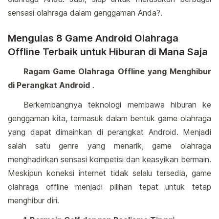
sensasi olahraga dalam genggaman Anda?.
Mengulas 8 Game Android Olahraga
Offline Terbaik untuk Hiburan di Mana Saja
Ragam Game Olahraga Offline yang Menghibur
di Perangkat Android
.
Berkembangnya teknologi membawa hiburan ke
genggaman kita, termasuk dalam bentuk game olahraga
yang dapat dimainkan di perangkat Android. Menjadi
salah satu genre yang menarik, game olahraga
menghadirkan sensasi kompetisi dan keasyikan bermain.
Meskipun koneksi internet tidak selalu tersedia, game
olahraga offline menjadi pilihan tepat untuk tetap
menghibur diri.