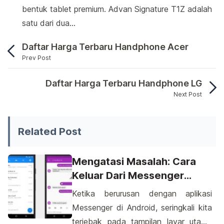
bentuk tablet premium. Advan Signature T1Z adalah
satu dari dua…
Daftar Harga Terbaru Handphone Acer
Prev Post
Di dalam maraknya industri tehnologi computer y
Daftar Harga Terbaru Handphone LG
Next Post
Di dalam maraknya industri tehnologi comp
Related Post
Mengatasi Masalah: Cara
Keluar Dari Messenger
Android Dengan Mudah
Ketika berurusan dengan aplikasi
Messenger di Android, seringkali kita
terjebak pada tampilan layar utama