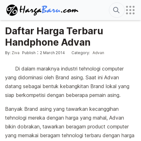
Search
Daftar Harga Terbaru
Handphone Advan
Edited
4 January 2014
Posted by
Posted in
:
:
By:
Ziva
Publish
2 March 2014
Category:
Advan
Di dalam maraknya industri tehnologi computer
yang didominasi oleh Brand asing. Saat ini Advan
datang sebagai bentuk kebangkitan Brand lokal yang
siap berkompetisi dengan beberapa pemain asing.
Banyak Brand asing yang tawarkan kecanggihan
tehnologi mereka dengan harga yang mahal, Advan
bikin dobrakan, tawarkan beragam product computer
yang memakai beragam tehnologi terbaru dengan harga