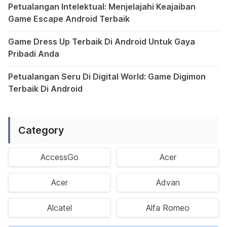
Petualangan Intelektual: Menjelajahi Keajaiban
Game Escape Android Terbaik
Dalam dunia game Android, genre escape telah mencuri p
Game Dress Up Terbaik Di Android Untuk Gaya
Pribadi Anda
Saat ini, platform Android telah menjadi wadah kreativita
Petualangan Seru Di Digital World: Game Digimon
Terbaik Di Android
Ragam permainan Android telah menghadirkan petualangan y
Category
AccessGo
Acer
Acer
Advan
Alcatel
Alfa Romeo