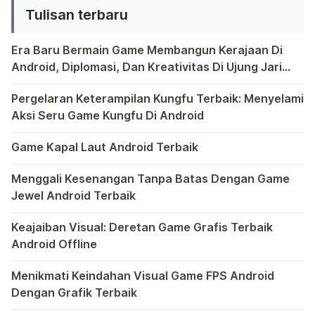
Tulisan terbaru
spesifikasi iPhone 6 tertuang dalam
sebuah undangan pers yang
Era Baru Bermain Game Membangun Kerajaan Di
menunjukkan tanggal 9.9.2014
Android, Diplomasi, Dan Kreativitas Di Ujung Jari
dengan tambahan sebuah […]
Anda
Bermain game di platform Android telah menjadi bagian y
Pergelaran Keterampilan Kungfu Terbaik: Menyelami
Aksi Seru Game Kungfu Di Android
Dunia game selalu menawarkan pengalaman yang menghibur 
Game Kapal Laut Android Terbaik
Di dunia game Android yang kaya dengan berbagai jenis pe
Menggali Kesenangan Tanpa Batas Dengan Game
Jewel Android Terbaik
Dalam hiruk-pikuk dunia game Android, ada satu genre ya
Keajaiban Visual: Deretan Game Grafis Terbaik
Android Offline
Ponsel pintar telah mengubah cara kita bermain game, dan
Menikmati Keindahan Visual Game FPS Android
Dengan Grafik Terbaik
Semakin berkembangnya teknologi di era digital saat ini