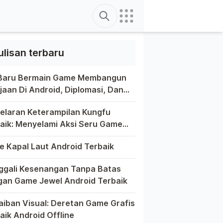
Search
ulisan terbaru
 Baru Bermain Game Membangun
jaan Di Android, Diplomasi, Dan
tivitas Di Ujung Jari Anda
ain game di platform Android telah menjadi bagian yang tak
elaran Keterampilan Kungfu
aik: Menyelami Aksi Seru Game
fu Di Android
a game selalu menawarkan pengalaman yang menghibur dan mem
 Kapal Laut Android Terbaik
unia game Android yang kaya dengan berbagai jenis permainan
gali Kesenangan Tanpa Batas
an Game Jewel Android Terbaik
m hiruk-pikuk dunia game Android, ada satu genre yang sela
aiban Visual: Deretan Game Grafis
aik Android Offline