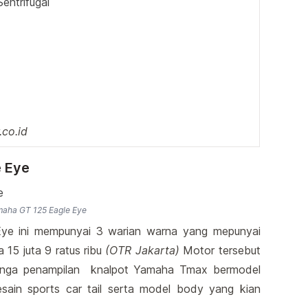
Sentrifugal
co.id
 Eye
aha GT 125 Eagle Eye
ye ini mempunyai 3 warian warna yang mepunyai
15 juta 9 ratus ribu
(OTR Jakarta)
Motor tersebut
enga penampilan knalpot Yamaha Tmax bermodel
esain sports car tail serta model body yang kian