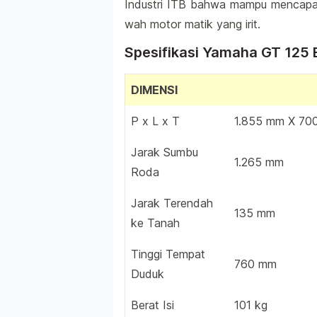
Industri ITB bahwa mampu mencapai
wah motor matik yang irit.
Spesifikasi Yamaha GT 125 
DIMENSI
P x L x T
1.855 mm X 70
Jarak Sumbu
1.265 mm
Roda
Jarak Terendah
135 mm
ke Tanah
Tinggi Tempat
760 mm
Duduk
Berat Isi
101 kg