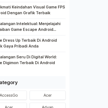
el pintar telah mengubah cara kita bermain game, dan Andro
kmati Keindahan Visual Game FPS
oid Dengan Grafik Terbaik
kin berkembangnya teknologi di era digital saat ini, peran
alangan Intelektual: Menjelajahi
aiban Game Escape Android
aik
m dunia game Android, genre escape telah mencuri perhatia
 Dress Up Terbaik Di Android
k Gaya Pribadi Anda
 ini, platform Android telah menjadi wadah kreativitas bagi 
alangan Seru Di Digital World:
 Digimon Terbaik Di Android
m permainan Android telah menghadirkan petualangan yang men
ategory
AccessGo
Acer
Acer
Advan