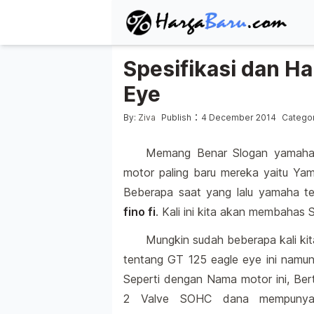
Spesifikasi dan H
Eye
Posted by
Posted
:
By:
Ziva
Publish
4 December 2014
Categor
Memang Benar Slogan yamaha 
motor paling baru mereka yaitu Ya
Beberapa saat yang lalu yamaha t
fino fi
. Kali ini kita akan membahas
Mungkin sudah beberapa kali kit
tentang GT 125 eagle eye ini namun 
Seperti dengan Nama motor ini, Be
2 Valve SOHC dana mempunyai 