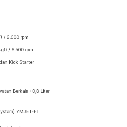
) / 9.000 rpm
kgf) / 6.500 rpm
 dan Kick Starter
watan Berkala : 0,8 Liter
n System) YMJET-FI