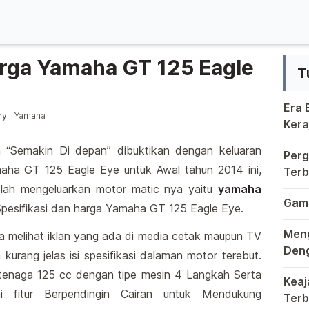
arga Yamaha GT 125 Eagle
T
Era
 in
y:
Yamaha
Kera
Krea
Berm
“Semakin Di depan” dibuktikan dengan keluaran
Perg
maha GT 125 Eagle Eye untuk Awal tahun 2014 ini,
Terb
Kung
elah mengeluarkan motor matic nya yaitu
yamaha
Duni
Game
 Spesifikasi dan harga Yamaha GT 125 Eagle Eye.
Di d
Meng
a melihat iklan yang ada di media cetak maupun TV
Deng
kurang jelas isi spesifikasi dalaman motor terebut.
Dala
rtenaga 125 cc dengan tipe mesin 4 Langkah Serta
Keaj
fitur Berpendingin Cairan untuk Mendukung
Terb