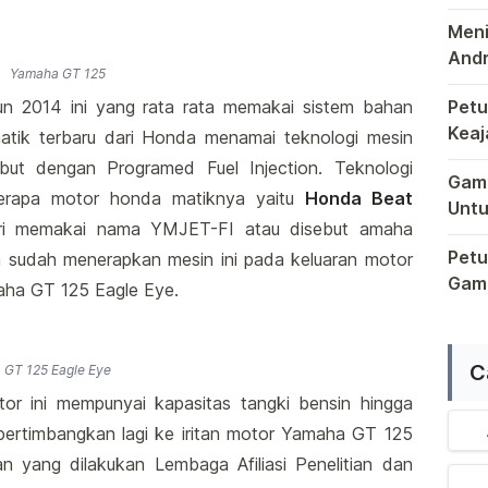
Pons
Meni
Andr
Yamaha GT 125
Sema
n 2014 ini yang rata rata memakai sistem bahan
Petu
Keaj
matik terbaru dari Honda menamai teknologi mesin
Terb
Dala
but dengan Programed Fuel Injection. Teknologi
Game
erapa motor honda matiknya yaitu
Honda Beat
Untu
ri memakai nama YMJET-FI atau disebut amaha
Saat
Petu
ga sudah menerapkan mesin ini pada keluaran motor
Game
maha GT 125 Eagle Eye.
Raga
C
GT 125 Eagle Eye
tor ini mempunyai kapasitas tangki bensin hingga
pertimbangkan lagi ke iritan motor Yamaha GT 125
n yang dilakukan Lembaga Afiliasi Penelitian dan