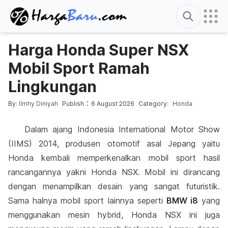
Search
Harga Honda Super NSX
Mobil Sport Ramah
Lingkungan
Posted by
Posted in
:
By:
Ilmhy Diniyah
Publish
6 August 2026
Category:
Honda
Dalam ajang Indonesia International Motor Show
(IIMS) 2014, produsen otomotif asal Jepang yaitu
Honda kembali memperkenalkan mobil sport hasil
rancangannya yakni Honda NSX. Mobil ini dirancang
dengan menampilkan desain yang sangat futuristik.
Sama halnya mobil sport lainnya seperti
BMW i8
yang
menggunakan mesin hybrid, Honda NSX ini juga