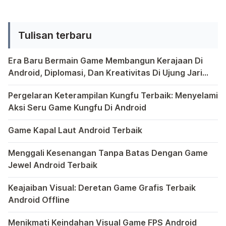
biasanya adalah, "Bagaimana cara
mendeteksi hp Android yang hilang?".
Tulisan terbaru
Pentingnya memiliki rencana darurat
jika perangkat Anda hilang tidak bisa
Era Baru Bermain Game Membangun Kerajaan Di
dianggap enteng. Dalam dunia yang
Android, Diplomasi, Dan Kreativitas Di Ujung Jari
[…]
Anda
Bermain game di platform Android telah menjadi bagian y
Pergelaran Keterampilan Kungfu Terbaik: Menyelami
Aksi Seru Game Kungfu Di Android
Dunia game selalu menawarkan pengalaman yang menghibur 
Game Kapal Laut Android Terbaik
Di dunia game Android yang kaya dengan berbagai jenis pe
Menggali Kesenangan Tanpa Batas Dengan Game
Jewel Android Terbaik
Dalam hiruk-pikuk dunia game Android, ada satu genre ya
Keajaiban Visual: Deretan Game Grafis Terbaik
Android Offline
Ponsel pintar telah mengubah cara kita bermain game, dan
Menikmati Keindahan Visual Game FPS Android