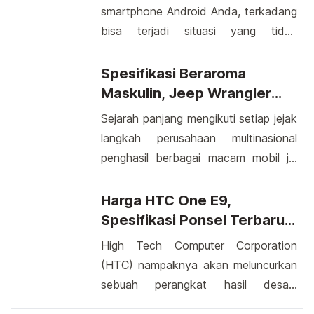
smartphone Android Anda, terkadang
bisa terjadi situasi yang tidak
diinginkan: status bar tiba-tiba
menghilang dari layar perangkat Anda.
Spesifikasi Beraroma
Ini bisa menjadi momen yang
Maskulin, Jeep Wrangler
membingungkan dan membuat Anda
Sport
Sejarah panjang mengikuti setiap jejak
merasa agak terjebak. Namun, jangan
langkah perusahaan multinasional
khawatir, karena ada beberapa cara
penghasil berbagai macam mobil jip
untuk mengatasi masalah ini tanpa
yang bermarkas di Toledo, Ohio.
harus merasa frustasi. Salah satu cara
Kendaraan yang bernama Jeep atau
Harga HTC One E9,
umum untuk menghadapi status […]
Jip dalam bahasa Indonesia telah
Spesifikasi Ponsel Terbaru
mengalami metamorfosa selama 50
Layar 5,5 Inci
High Tech Computer Corporation
tahun hingga menjelma menjadi
(HTC) nampaknya akan meluncurkan
Wrangler (TJ). Sejak masih bersama
sebuah perangkat hasil desain
American Motors Corporation hingga
terbarunya dalam waktu yang sudah