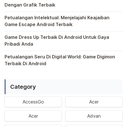
Dengan Grafik Terbaik
Semakin berkembangnya teknologi di era digital saat ini
Petualangan Intelektual: Menjelajahi Keajaiban
Game Escape Android Terbaik
Dalam dunia game Android, genre escape telah mencuri p
Game Dress Up Terbaik Di Android Untuk Gaya
Pribadi Anda
Saat ini, platform Android telah menjadi wadah kreativita
Petualangan Seru Di Digital World: Game Digimon
Terbaik Di Android
Ragam permainan Android telah menghadirkan petualangan y
Category
AccessGo
Acer
Acer
Advan