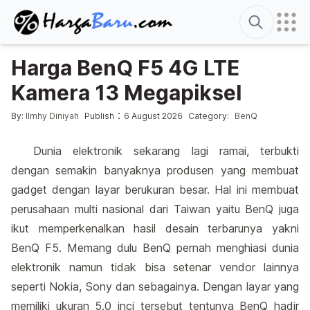
Search
Harga BenQ F5 4G LTE
Kamera 13 Megapiksel
Posted by
Posted in
:
By:
Ilmhy Diniyah
Publish
6 August 2026
Category:
BenQ
Dunia elektronik sekarang lagi ramai, terbukti
dengan semakin banyaknya produsen yang membuat
gadget dengan layar berukuran besar. Hal ini membuat
perusahaan multi nasional dari Taiwan yaitu BenQ juga
ikut memperkenalkan hasil desain terbarunya yakni
BenQ F5. Memang dulu BenQ pernah menghiasi dunia
elektronik namun tidak bisa setenar vendor lainnya
seperti Nokia, Sony dan sebagainya. Dengan layar yang
memiliki ukuran 5.0 inci tersebut tentunya BenQ hadir