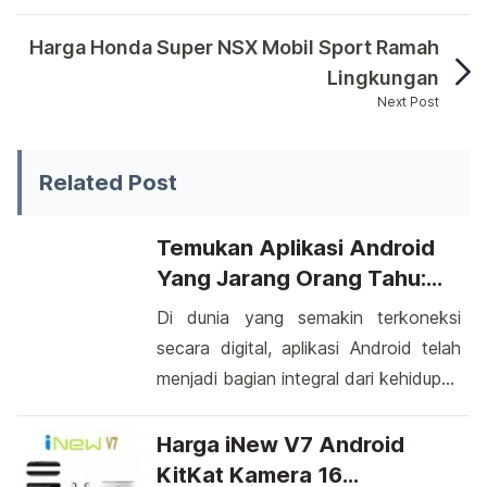
Dunia elektronik sekarang lagi ramai, terbukti d
Harga Honda Super NSX Mobil Sport Ramah
Lingkungan
Next Post
Dunia elektronik sekarang lagi ramai, terbukti denga
Related Post
Temukan Aplikasi Android
Yang Jarang Orang Tahu:
Jelajahi Dunia Tersembunyi
Di dunia yang semakin terkoneksi
Android
secara digital, aplikasi Android telah
menjadi bagian integral dari kehidupan
sehari-hari kita. Namun, di antara
jutaan aplikasi yang tersedia di
Harga iNew V7 Android
Google Play Store, ada beberapa
KitKat Kamera 16