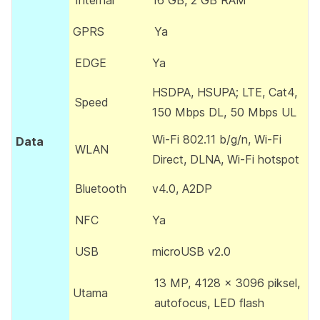
Internal
16 GB, 2 GB RAM
GPRS
Ya
EDGE
Ya
HSDPA, HSUPA; LTE, Cat4,
Speed
150 Mbps DL, 50 Mbps UL
Wi-Fi 802.11 b/g/n, Wi-Fi
Data
WLAN
Direct, DLNA, Wi-Fi hotspot
Bluetooth
v4.0, A2DP
NFC
Ya
USB
microUSB v2.0
13 MP, 4128 x 3096 piksel,
Utama
autofocus, LED flash