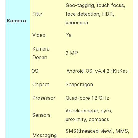
Geo-tagging, touch focus,
Fitur
face detection, HDR,
Kamera
panorama
Video
Ya
Kamera
2 MP
Depan
OS
Android OS, v4.4.2 (KitKat)
Chipset
Snapdragon
Prosessor
Quad-core 1.2 GHz
Accelerometer, gyro,
Sensors
proximity, compass
SMS(threaded view), MMS,
Messaging