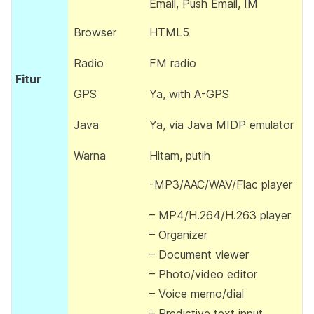
Email, Push Email, IM
Browser
HTML5
Radio
FM radio
Fitur
GPS
Ya, with A-GPS
Java
Ya, via Java MIDP emulator
Warna
Hitam, putih
-MP3/AAC/WAV/Flac player
– MP4/H.264/H.263 player
– Organizer
– Document viewer
– Photo/video editor
– Voice memo/dial
– Predictive text input