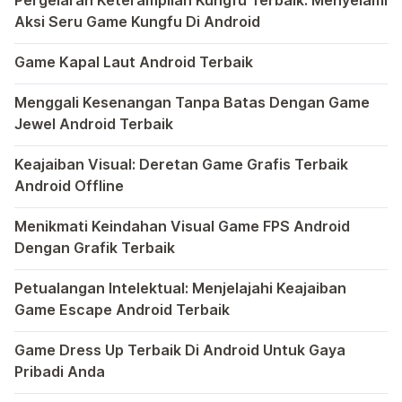
Pergelaran Keterampilan Kungfu Terbaik: Menyelami
Aksi Seru Game Kungfu Di Android
Dunia game selalu menawarkan pengalaman yang menghibur 
Game Kapal Laut Android Terbaik
Di dunia game Android yang kaya dengan berbagai jenis pe
Menggali Kesenangan Tanpa Batas Dengan Game
Jewel Android Terbaik
Dalam hiruk-pikuk dunia game Android, ada satu genre ya
Keajaiban Visual: Deretan Game Grafis Terbaik
Android Offline
Ponsel pintar telah mengubah cara kita bermain game, dan
Menikmati Keindahan Visual Game FPS Android
Dengan Grafik Terbaik
Semakin berkembangnya teknologi di era digital saat ini
Petualangan Intelektual: Menjelajahi Keajaiban
Game Escape Android Terbaik
Dalam dunia game Android, genre escape telah mencuri p
Game Dress Up Terbaik Di Android Untuk Gaya
Pribadi Anda
Saat ini, platform Android telah menjadi wadah kreativita