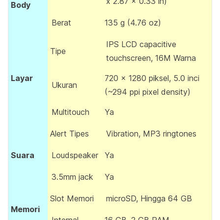
x 2.87 x 0.33 in)
Body
Berat
135 g (4.76 oz)
IPS LCD capacitive
Tipe
touchscreen, 16M Warna
Layar
720 x 1280 piksel, 5.0 inci
Ukuran
(~294 ppi pixel density)
Multitouch
Ya
Alert Tipes
Vibration, MP3 ringtones
Suara
Loudspeaker
Ya
3.5mm jack
Ya
Slot Memori
microSD, Hingga 64 GB
Memori