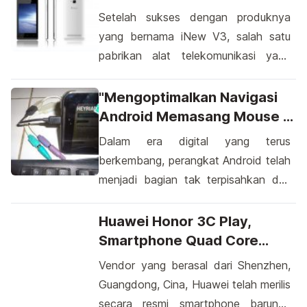
yang tetap tersembunyi dari sorotan
Megapiksel
Setelah sukses dengan produknya
publik. Aplikasi-aplikasi ini seringkali
yang bernama iNew V3, salah satu
jarang diketahui oleh banyak orang,
pabrikan alat telekomunikasi yang
tetapi mungkin memiliki manfaat yang
berasal dari negara China yakni iNew
mengejutkan. Keberagaman aplikasi
kini memperkenalkan sebuah
"Mengoptimalkan Navigasi
Android menciptakan ruang […]
smartphone hasil desain terbarunya
Android Memasang Mouse Di
yang diberi nama iNew V7. Kehadiran
Perangkat Android Anda"
Dalam era digital yang terus
smartphone ini diharapkan bisa
berkembang, perangkat Android telah
mengikuti kesuksesan beberapa
menjadi bagian tak terpisahkan dari
produk dari vendor lain serta mampu
kehidupan kita. Namun, tahukah Anda
bersaing. Jika pada iNew V3 dikenal
bahwa sekarang Anda dapat
Huawei Honor 3C Play,
juga sebagai salah satu […]
mengintegrasikan mouse dengan
Smartphone Quad Core
perangkat Android Anda? Memasang
Harga Terjangkau
Vendor yang berasal dari Shenzhen,
mouse di Android adalah salah satu
Guangdong, Cina, Huawei telah merilis
cara untuk meningkatkan
secara resmi smartphone barunya