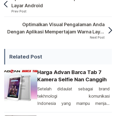
Layar Android
Prev Post
Saat berada dalam lingkungan yang penuh dengan t
Optimalkan Visual Pengalaman Anda
Dengan Aplikasi Mempertajam Warna Layar
Next Post
Android
Saat berada dalam lingkungan yang penuh dengan tekno
Related Post
Harga Advan Barca Tab 7
Kamera Selfie Nan Canggih
Setelah didaulat sebagai brand
tekhnologi komunikasi
Indonesia yang mampu menjadi
“officional regional sponsor” bagi klub