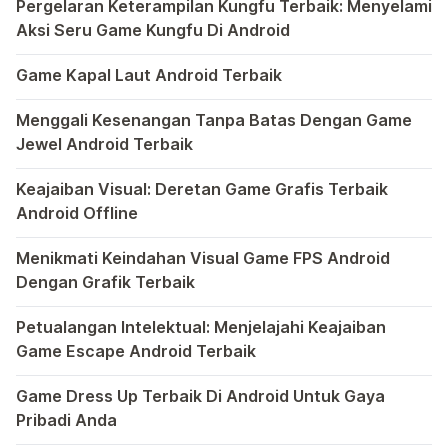
yang disebut oleh pihak LG sebagai
Pergelaran Keterampilan Kungfu Terbaik: Menyelami
Aksi Seru Game Kungfu Di Android
The […]
Dunia game selalu menawarkan pengalaman yang menghibur 
Game Kapal Laut Android Terbaik
Di dunia game Android yang kaya dengan berbagai jenis pe
Menggali Kesenangan Tanpa Batas Dengan Game
Jewel Android Terbaik
Dalam hiruk-pikuk dunia game Android, ada satu genre ya
Keajaiban Visual: Deretan Game Grafis Terbaik
Android Offline
Ponsel pintar telah mengubah cara kita bermain game, dan
Menikmati Keindahan Visual Game FPS Android
Dengan Grafik Terbaik
Semakin berkembangnya teknologi di era digital saat ini
Petualangan Intelektual: Menjelajahi Keajaiban
Game Escape Android Terbaik
Dalam dunia game Android, genre escape telah mencuri p
Game Dress Up Terbaik Di Android Untuk Gaya
Pribadi Anda
Saat ini, platform Android telah menjadi wadah kreativita