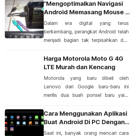
sepak bola terbaik di dunia yakni FC
"Mengoptimalkan Navigasi
Barcelona. Kini Advan akan rupanya
Android Memasang Mouse Di
akan memperkenalkan salah satu
Perangkat Android Anda"
Dalam era digital yang terus
hasil rancangan terbarunya yang
berkembang, perangkat Android telah
diberi konsep Advan Barca. Jika
menjadi bagian tak terpisahkan dari
sebelumnya kita telah mengulas
kehidupan kita. Namun, tahukah Anda
tentang smartphone Advan Barca 5,
bahwa sekarang Anda dapat
Harga Motorola Moto G 4G
kali ini penulis akan membahas
mengintegrasikan mouse dengan
LTE Murah dan Kencang
tentang Advan Barca […]
perangkat Android Anda? Memasang
Motorola yang baru dibeli oleh
mouse di Android adalah salah satu
Lenovo dari Google baru-baru ini
cara untuk meningkatkan
merilis dua buah ponsel baru yaitu
kenyamanan dan produktivitas saat
Moto E dan Moto G versi 4G LTE.
menggunakan perangkat tersebut.
Walau kedua smartphone ini akan
Cara Menggunakan Aplikasi
Dengan langkah-langkah yang
ditujukan untuk konsumen pasar
Buat Android Di PC Dengan
sederhana, Anda dapat menjelajahi
menengah ke bawah namun
Efisien
Saat ini, banyak orang mencari cara
dunia digital […]