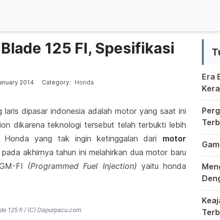
lade 125 FI, Spesifikasi
T
Era
Posted in
anuary 2014
Category:
Honda
Kera
Krea
Berm
Perg
 laris dipasar indonesia adalah motor yang saat ini
Terb
on dikarena teknologi tersebut telah terbukti lebih
Kung
Duni
or. Honda yang tak ingin ketinggalan dari
motor
Game
n pada akhirnya tahun ini melahirkan dua motor baru
Di d
 PGM-FI
(Programmed Fuel Injection)
yaitu honda
Meng
Deng
Dala
Keaj
e 125 fi / (C)
Dapurpacu.com
Terb