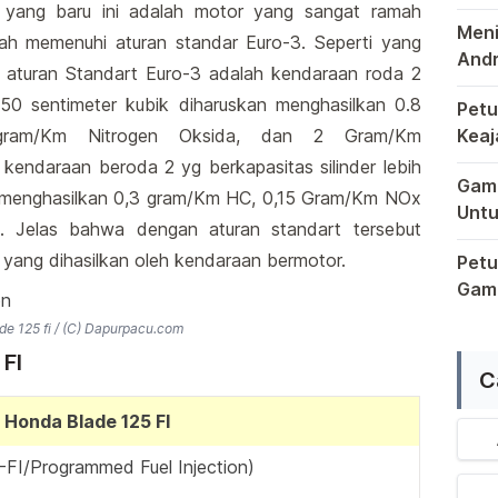
Pons
 yang baru ini adalah motor yang sangat ramah
Meni
elah memenuhi aturan standar Euro-3. Seperti yang
Andr
aturan Standart Euro-3 adalah kendaraan roda 2
Sema
i 50 sentimeter kubik diharuskan menghasilkan 0.8
Petu
gram/Km Nitrogen Oksida, dan 2 Gram/Km
Keaj
Terb
Dala
endaraan beroda 2 yg berkapasitas silinder lebih
Game
an menghasilkan 0,3 gram/Km HC, 0,15 Gram/Km NOx
Untu
 Jelas bahwa dengan aturan standart tersebut
Saat
yang dihasilkan oleh kendaraan bermotor.
Petu
Game
Raga
e 125 fi / (C)
Dapurpacu.com
 FI
C
 Honda Blade 125 FI
-FI/Programmed Fuel Injection)