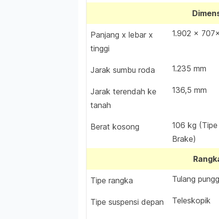
Dimens
1.902 x 707
Panjang x lebar x
tinggi
1.235 mm
Jarak sumbu roda
136,5 mm
Jarak terendah ke
tanah
106 kg (Tipe
Berat kosong
Brake)
Rangka
Tulang pung
Tipe rangka
Teleskopik
Tipe suspensi depan