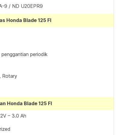
-9 / ND U20EPR9
as Honda Blade 125 FI
a penggantian periodik
, Rotary
kan Honda Blade 125 FI
2V – 3.0 Ah
erized