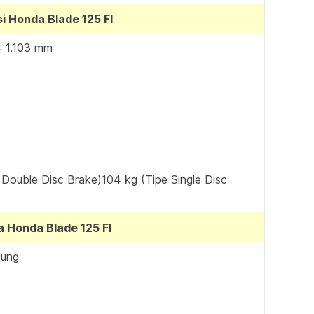
i Honda Blade 125 FI
x 1.103 mm
 Double Disc Brake)104 kg (Tipe Single Disc
 Honda Blade 125 FI
gung