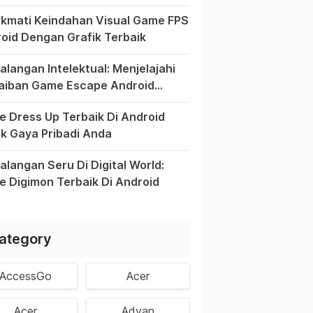
el pintar telah mengubah cara kita bermain game, dan Andro
kmati Keindahan Visual Game FPS
oid Dengan Grafik Terbaik
kin berkembangnya teknologi di era digital saat ini, peran
alangan Intelektual: Menjelajahi
aiban Game Escape Android
aik
m dunia game Android, genre escape telah mencuri perhatia
 Dress Up Terbaik Di Android
k Gaya Pribadi Anda
 ini, platform Android telah menjadi wadah kreativitas bagi 
alangan Seru Di Digital World:
 Digimon Terbaik Di Android
m permainan Android telah menghadirkan petualangan yang men
ategory
AccessGo
Acer
Acer
Advan