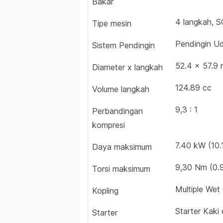
Bakar
4 langkah, S
Tipe mesin
Pendingin U
Sistem Pendingin
52.4 x 57.9
Diameter x langkah
124.89 cc
Volume langkah
9,3 : 1
Perbandingan
kompresi
7.40 kW (10.
Daya maksimum
9,30 Nm (0.
Torsi maksimum
Multiple Wet 
Kopling
Starter Kaki 
Starter