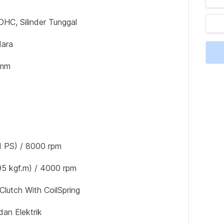
OHC, Silinder Tunggal
dara
 mm
1 PS) / 8000 rpm
95 kgf.m) / 4000 rpm
Clutch With CoilSpring
dan Elektrik