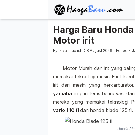
Harga Baru Honda B
Motor irit
Posted by
:
By:
Ziva
Publish
8 August 2026
Edited
4 J
:
Motor Murah dan irit yang paling
memakai teknologi mesin Fuel Injecti
irit dari mesin yang berkarburat
yamaha
ini pun terus berinovasi da
mereka yang memakai teknologi
vario 110 fi
dan honda blade 125 fi.
Honda Blad