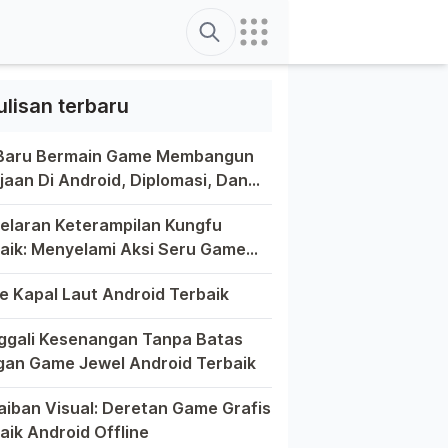
Search
ulisan terbaru
 Baru Bermain Game Membangun
jaan Di Android, Diplomasi, Dan
tivitas Di Ujung Jari Anda
ain game di platform Android telah menjadi bagian yang tak
elaran Keterampilan Kungfu
aik: Menyelami Aksi Seru Game
fu Di Android
a game selalu menawarkan pengalaman yang menghibur dan mem
 Kapal Laut Android Terbaik
unia game Android yang kaya dengan berbagai jenis permainan
gali Kesenangan Tanpa Batas
an Game Jewel Android Terbaik
m hiruk-pikuk dunia game Android, ada satu genre yang sela
aiban Visual: Deretan Game Grafis
aik Android Offline