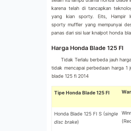
selain itu lampu utama honda blade i
karena telah di tancapkan teknolo
yang kian sporty. Eits, Hampir 
sporty muffler yang mempunyai des
panas dari sisi luar knalpot honda bla
Harga Honda Blade 125 FI
Tidak Terlalu berbeda jauh harg
tidak mencapai perbedaan harga 1 j
blade 125 fi 2014
War
Tipe Honda Blade 125 FI
Win
Honda Blade 125 FI S (
single
(Red
disc brake
)