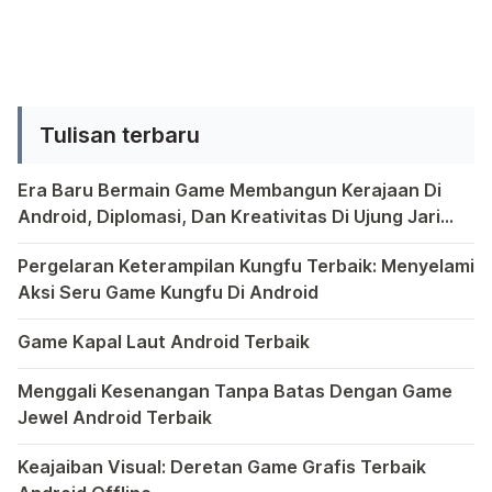
mengeluarkan hasil produksi
terbarunya yang di beri merk Karbonn
Titanium Wind W4. Smartphone
Titanium Wind W4 ini merupakan
Tulisan terbaru
smartphone yang menggunakan
sistem operasi windows 8.1 yang
Era Baru Bermain Game Membangun Kerajaan Di
memiliki harga paling murah di dunia.
Android, Diplomasi, Dan Kreativitas Di Ujung Jari
[…]
Anda
Bermain game di platform Android telah menjadi bagian y
Pergelaran Keterampilan Kungfu Terbaik: Menyelami
Aksi Seru Game Kungfu Di Android
Dunia game selalu menawarkan pengalaman yang menghibur 
Game Kapal Laut Android Terbaik
Di dunia game Android yang kaya dengan berbagai jenis pe
Menggali Kesenangan Tanpa Batas Dengan Game
Jewel Android Terbaik
Dalam hiruk-pikuk dunia game Android, ada satu genre ya
Keajaiban Visual: Deretan Game Grafis Terbaik