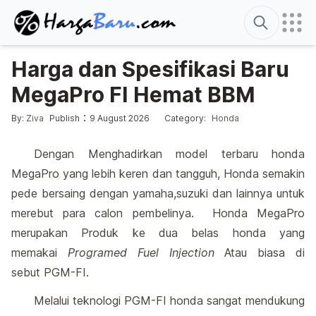
Search
Harga dan Spesifikasi Baru
MegaPro FI Hemat BBM
Edited
4 January 2014
Posted by
Posted in
:
:
By:
Ziva
Publish
9 August 2026
Category:
Honda
Dengan Menghadirkan model terbaru honda
MegaPro yang lebih keren dan tangguh, Honda semakin
pede bersaing dengan yamaha,suzuki dan lainnya untuk
merebut para calon pembelinya. Honda MegaPro
merupakan Produk ke dua belas honda yang
memakai
Programed Fuel Injection
Atau biasa di
sebut PGM-FI.
Melalui teknologi PGM-FI honda sangat mendukung