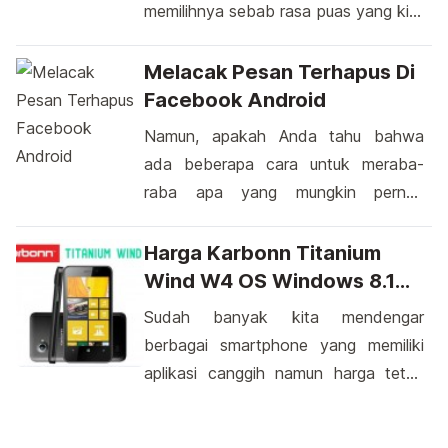
memilihnya sebab rasa puas yang kita
miliki memang tak ada habisnya.
Untuk melawati kondisi tersebut,
Melacak Pesan Terhapus Di
tipsnya cukup mudah yaitu pilihlah ke
Facebook Android
barang keinginan anda sesuai dengan
Namun, apakah Anda tahu bahwa
budget yang tersedia saat ini, Jangan
ada beberapa cara untuk meraba-
memaksakan untuk membeli barang
raba apa yang mungkin pernah
yang lebih mahal dari yang
dibicarakan dalam percakapan yang
sebelumnya. Jika sedang membaca
sudah dihapus di FB Anda?
Harga Karbonn Titanium
review […]
Mengingat betapa canggihnya
Wind W4 OS Windows 8.1
teknologi saat ini, bukanlah suatu
Paling Murah
Sudah banyak kita mendengar
rahasia lagi bahwa ada beberapa trik
berbagai smartphone yang memiliki
dan metode yang dapat dicoba untuk
aplikasi canggih namun harga tetap
mengintip kembali pesan yang pernah
murah. Salah satu produsen asal
ada. Seiring berkembangnya
negara India yakni Karbonn kini
teknologi, mungkin Anda pernah […]