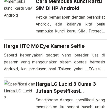
Cara Membuka Kunci Kartu
SIM Di HP Android
Ketika berhadapan dengan perangkat
Android, ada kalanya kita perlu
membuka kunci kartu SIM. Prosedur
ini adalah langkah yang umumnya
diperlukan ketika Anda mengganti
Harga HTC M8 Eye Kamera Selfie
kartu SIM atau ingin mengaktifkan
Seperti kebanyakan gadget yang beredar luas di
perangkat Anda untuk pertama
pasaran yang menggunakan sistem operasi berbasis
kalinya. Pada saat seperti itu,
Android, kini produsen asal Taiwan yakni HTC telah
pengetahuan tentang cara membuka
merancang sebuah smartphone yang juga diperkirakan
kunci kartu SIM pada perangkat
bakal menggunakan sistem operasi Android 4.4 KitKat.
Harga LG Lucid 3 Cuma 3
Android menjadi sangat berharga.
Smartphone ini di beri nama HTC M8 Eye yang
Jutaan Spesifikasi
Mengatasi situasi ini biasanya
merupakan smartphone berkelas high-end, smartphone
Memuaskan
Smartphone dengan spesifikasi yang
melibatkan […]
ini diharapkan mampu meraih kesuksesan seperti yang
memuaskan itu sangat susah untuk
[…]