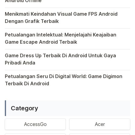
Android Offline
Ponsel pintar telah mengubah cara kita bermain game, dan
Menikmati Keindahan Visual Game FPS Android
Dengan Grafik Terbaik
Semakin berkembangnya teknologi di era digital saat ini
Petualangan Intelektual: Menjelajahi Keajaiban
Game Escape Android Terbaik
Dalam dunia game Android, genre escape telah mencuri p
Game Dress Up Terbaik Di Android Untuk Gaya
Pribadi Anda
Saat ini, platform Android telah menjadi wadah kreativita
Petualangan Seru Di Digital World: Game Digimon
Terbaik Di Android
Ragam permainan Android telah menghadirkan petualangan y
Category
AccessGo
Acer