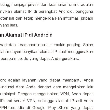
bung, menjaga privasi dan keamanan online adalah
nyikan alamat IP di perangkat Android, pengguna
potensial dan tetap mengendalikan informasi pribadi
 yang luas.
 Alamat IP di Android
rivasi dan keamanan online semakin penting. Salah
dalah menyembunyikan alamat IP saat menggunakan
beberapa metode yang dapat Anda gunakan:.
twork adalah layanan yang dapat membantu Anda
indungi data Anda dengan cara mengalihkan lalu
g terenkripsi. Dengan menggunakan VPN, Anda dapat
 IP dari server VPN, sehingga alamat IP asli Anda
i VPN tersedia di Google Play Store yang dapat