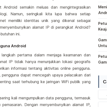
Pons
Meni
at Android semakin meluas dan mengintegrasikan
Andr
ologi. Namun, seringkali kita lupa bahwa setiap
Sema
net memiliki identitas unik yang dikenal sebagai
Petu
 menyembunyikan alamat IP di perangkat Android?
Keaj
ebutuhan ini.
Terb
Dala
Game
Untu
gguna Android
Saat
h langkah pertama dalam menjaga keamanan dan
Petu
lamat IP tidak hanya menunjukkan lokasi geografis
Game
Raga
ikan informasi tentang aktivitas online pengguna.
 pengguna dapat mencegah upaya pelacakan dari
C
penting saat terhubung ke jaringan WiFi publik yang
 sering kali mengumpulkan data pengguna, termasuk
atau pemasaran. Dengan menyembunyikan alamat IP,