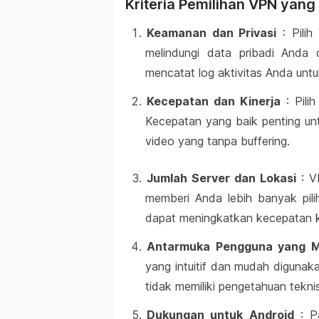
Kriteria Pemilihan VPN yang
Keamanan dan Privasi
: Pilih
melindungi data pribadi Anda
mencatat log aktivitas Anda untu
Kecepatan dan Kinerja
: Pili
Kecepatan yang baik penting un
video yang tanpa buffering.
Jumlah Server dan Lokasi
: V
memberi Anda lebih banyak pili
dapat meningkatkan kecepatan k
Antarmuka Pengguna yang 
yang intuitif dan mudah diguna
tidak memiliki pengetahuan tekn
Dukungan untuk Android
: Pa