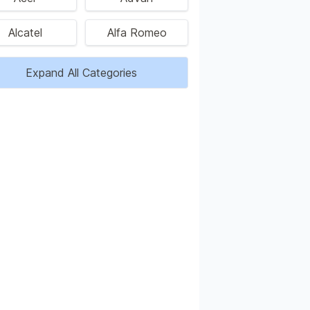
Alcatel
Alfa Romeo
Expand All Categories