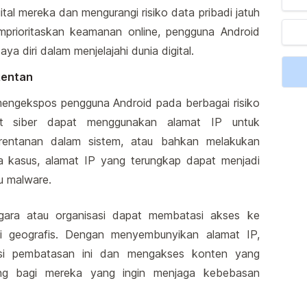
tal mereka dan mengurangi risiko data pribadi jatuh
prioritaskan keamanan online, pengguna Android
a diri dalam menjelajahi dunia digital.
Rentan
mengekspos pengguna Android pada berbagai risiko
at siber dapat menggunakan alamat IP untuk
erentanan dalam sistem, atau bahkan melakukan
pa kasus, alamat IP yang terungkap dapat menjadi
u malware.
gara atau organisasi dapat membatasi akses ke
si geografis. Dengan menyembunyikan alamat IP,
si pembatasan ini dan mengakses konten yang
ting bagi mereka yang ingin menjaga kebebasan