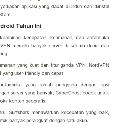
yediakan aplikasi yang dapat diunduh dan diinstal
Store.
droid Tahun Ini
 kombinasi kecepatan, keamanan, dan antarmuka
VPN memiliki banyak server di seluruh dunia dan
ing.
amanan yang kuat dan fitur ganda VPN, NordVPN
 yang user-friendly dan cepat.
ntarmuka yang ramah pengguna dengan opsi
engan server yang banyak, CyberGhost cocok untuk
kir konten geografis.
baru, Surfshark menawarkan kecepatan yang baik,
tuk banyak perangkat dengan satu akun.