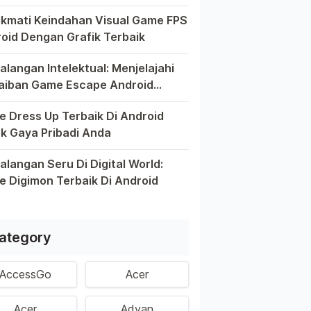
el pintar telah mengubah cara kita bermain game, dan Andro
kmati Keindahan Visual Game FPS
oid Dengan Grafik Terbaik
kin berkembangnya teknologi di era digital saat ini, peran
alangan Intelektual: Menjelajahi
aiban Game Escape Android
aik
m dunia game Android, genre escape telah mencuri perhatia
 Dress Up Terbaik Di Android
k Gaya Pribadi Anda
 ini, platform Android telah menjadi wadah kreativitas bagi 
alangan Seru Di Digital World:
 Digimon Terbaik Di Android
m permainan Android telah menghadirkan petualangan yang men
ategory
AccessGo
Acer
Acer
Advan