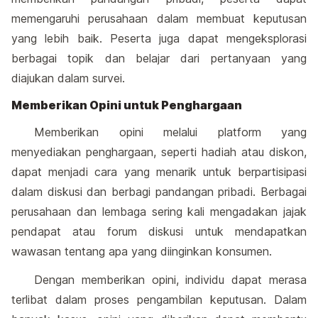
memengaruhi perusahaan dalam membuat keputusan
yang lebih baik. Peserta juga dapat mengeksplorasi
berbagai topik dan belajar dari pertanyaan yang
diajukan dalam survei.
Memberikan Opini untuk Penghargaan
Memberikan opini melalui platform yang
menyediakan penghargaan, seperti hadiah atau diskon,
dapat menjadi cara yang menarik untuk berpartisipasi
dalam diskusi dan berbagi pandangan pribadi. Berbagai
perusahaan dan lembaga sering kali mengadakan jajak
pendapat atau forum diskusi untuk mendapatkan
wawasan tentang apa yang diinginkan konsumen.
Dengan memberikan opini, individu dapat merasa
terlibat dalam proses pengambilan keputusan. Dalam