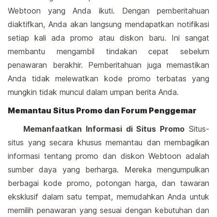
Webtoon yang Anda ikuti. Dengan pemberitahuan
diaktifkan, Anda akan langsung mendapatkan notifikasi
setiap kali ada promo atau diskon baru. Ini sangat
membantu mengambil tindakan cepat sebelum
penawaran berakhir. Pemberitahuan juga memastikan
Anda tidak melewatkan kode promo terbatas yang
mungkin tidak muncul dalam umpan berita Anda.
Memantau Situs Promo dan Forum Penggemar
Memanfaatkan Informasi di Situs Promo
Situs-
situs yang secara khusus memantau dan membagikan
informasi tentang promo dan diskon Webtoon adalah
sumber daya yang berharga. Mereka mengumpulkan
berbagai kode promo, potongan harga, dan tawaran
eksklusif dalam satu tempat, memudahkan Anda untuk
memilih penawaran yang sesuai dengan kebutuhan dan