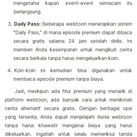
mengetahui kapan event-event semacam itu
berlangsung.
Daily Pass:
Beberapa webtoon menerapkan sistem
"Daily Pass," di mana episode premium dapat dibaca
secara gratis selama 24 jam setelah dirilis. Ini
memberi Anda kesempatan untuk mengikuti cerita
secara berkala tanpa harus mengeluarkan koin.
Koin-koin ini kemudian bisa digunakan untuk
membaca episode premium tanpa biaya.
Jadi, meskipun ada fitur premium yang menarik di
platform webtoon, ada banyak cara untuk menikmati
cerita alternatif secara gratis. Dengan berbagai opsi
yang tersedia, Anda dapat menjelajahi dunia webtoon
tanpa harus khawatir mengenai biaya yang harus
dikeluarkan. Ingatlah untuk selalu memeriksa tanda