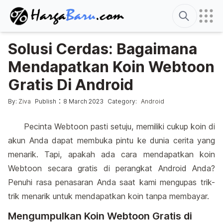
Search
Solusi Cerdas: Bagaimana
Mendapatkan Koin Webtoon
Gratis Di Android
Posted by
Posted in
:
By:
Ziva
Publish
8 March 2023
Category:
Android
Pecinta Webtoon pasti setuju, memiliki cukup koin di
akun Anda dapat membuka pintu ke dunia cerita yang
menarik. Tapi, apakah ada cara mendapatkan koin
Webtoon secara gratis di perangkat Android Anda?
Penuhi rasa penasaran Anda saat kami mengupas trik-
trik menarik untuk mendapatkan koin tanpa membayar.
Mengumpulkan Koin Webtoon Gratis di