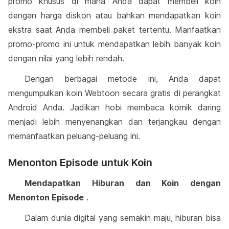
promo khusus di mana Anda dapat membeli koin
dengan harga diskon atau bahkan mendapatkan koin
ekstra saat Anda membeli paket tertentu. Manfaatkan
promo-promo ini untuk mendapatkan lebih banyak koin
dengan nilai yang lebih rendah.
Dengan berbagai metode ini, Anda dapat
mengumpulkan koin Webtoon secara gratis di perangkat
Android Anda. Jadikan hobi membaca komik daring
menjadi lebih menyenangkan dan terjangkau dengan
memanfaatkan peluang-peluang ini.
Menonton Episode untuk Koin
Mendapatkan Hiburan dan Koin dengan
Menonton Episode
.
Dalam dunia digital yang semakin maju, hiburan bisa