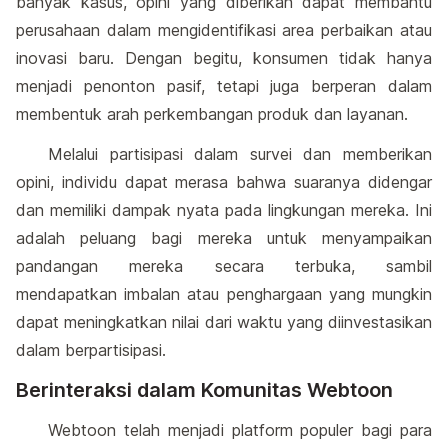
banyak kasus, opini yang diberikan dapat membantu
perusahaan dalam mengidentifikasi area perbaikan atau
inovasi baru. Dengan begitu, konsumen tidak hanya
menjadi penonton pasif, tetapi juga berperan dalam
membentuk arah perkembangan produk dan layanan.
Melalui partisipasi dalam survei dan memberikan
opini, individu dapat merasa bahwa suaranya didengar
dan memiliki dampak nyata pada lingkungan mereka. Ini
adalah peluang bagi mereka untuk menyampaikan
pandangan mereka secara terbuka, sambil
mendapatkan imbalan atau penghargaan yang mungkin
dapat meningkatkan nilai dari waktu yang diinvestasikan
dalam berpartisipasi.
Berinteraksi dalam Komunitas Webtoon
Webtoon telah menjadi platform populer bagi para