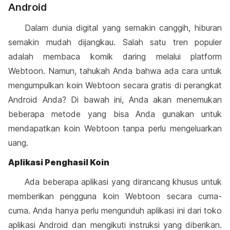
Android
Dalam dunia digital yang semakin canggih, hiburan
semakin mudah dijangkau. Salah satu tren populer
adalah membaca komik daring melalui platform
Webtoon. Namun, tahukah Anda bahwa ada cara untuk
mengumpulkan koin Webtoon secara gratis di perangkat
Android Anda? Di bawah ini, Anda akan menemukan
beberapa metode yang bisa Anda gunakan untuk
mendapatkan koin Webtoon tanpa perlu mengeluarkan
uang.
Aplikasi Penghasil Koin
Ada beberapa aplikasi yang dirancang khusus untuk
memberikan pengguna koin Webtoon secara cuma-
cuma. Anda hanya perlu mengunduh aplikasi ini dari toko
aplikasi Android dan mengikuti instruksi yang diberikan.