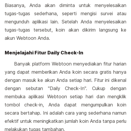
Biasanya, Anda akan diminta untuk menyelesaikan
tugas-tugas sederhana, seperti mengisi survei atau
mengunduh aplikasi lain. Setelah Anda menyelesaikan
tugas-tugas tersebut, koin akan dikirim langsung ke
akun Webtoon Anda.
Menjelajahi Fitur Daily Check-In
Banyak platform Webtoon menyediakan fitur harian
yang dapat memberikan Anda koin secara gratis hanya
dengan masuk ke akun Anda setiap hari. Fitur ini dikenal
dengan sebutan "Daily Check-In". Cukup dengan
membuka aplikasi Webtoon setiap hari dan mengklik
tombol check-in, Anda dapat mengumpulkan koin
secara bertahap. Ini adalah cara yang sederhana namun
efektif untuk meningkatkan jumlah koin Anda tanpa perlu
melakukan tugas tambahan.