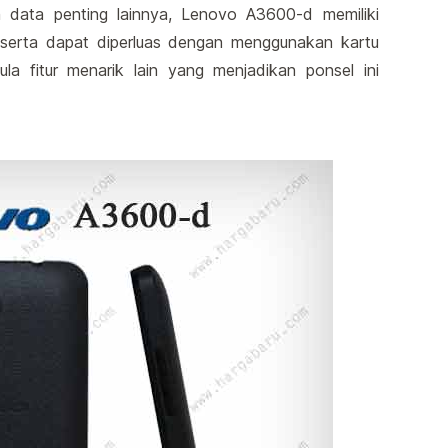
dan data penting lainnya, Lenovo A3600-d memiliki
 serta dapat diperluas dengan menggunakan kartu
ula fitur menarik lain yang menjadikan ponsel ini