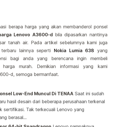
masi berapa harga yang akan membanderol ponsel
harga Lenovo A3600-d
bila dipasarkan nantinya
asar tanah air. Pada artikel sebelumnya kami juga
 terbaru lainnya seperti
Nokia Lumia 638
yang
rensi bagi anda yang berencana ingin membeli
n harga murah. Demikian informasi yang kami
3600-d, semoga bermanfaat.
Ponsel Low-End Muncul Di TENAA
Saat ini sudah
ru hasil desain dari beberapa perusahaan terkenal
sertifikasi. Tak terkecuali Lenovo yang
ang berasal…
sor 64-bit Snapdragon
Lenovo nampaknya