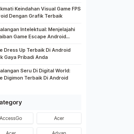
el pintar telah mengubah cara kita bermain game, dan Andro
kmati Keindahan Visual Game FPS
oid Dengan Grafik Terbaik
kin berkembangnya teknologi di era digital saat ini, peran
alangan Intelektual: Menjelajahi
aiban Game Escape Android
aik
m dunia game Android, genre escape telah mencuri perhatia
 Dress Up Terbaik Di Android
k Gaya Pribadi Anda
 ini, platform Android telah menjadi wadah kreativitas bagi 
alangan Seru Di Digital World:
 Digimon Terbaik Di Android
m permainan Android telah menghadirkan petualangan yang men
ategory
AccessGo
Acer
Acer
Advan