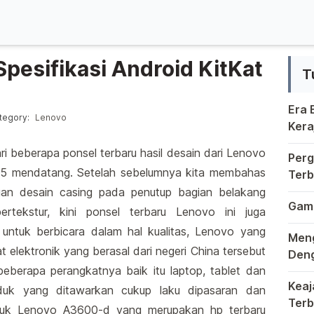
pesifikasi Android KitKat
T
Era
ted in
tegory:
Lenovo
Kera
Krea
Berm
 beberapa ponsel terbaru hasil desain dari Lenovo
Perg
2015 mendatang. Setelah sebelumnya kita membahas
Terb
Kung
an desain casing pada penutup bagian belakang
Duni
Game
ertekstur, kini ponsel terbaru Lenovo ini juga
Di d
ntuk berbicara dalam hal kualitas, Lenovo yang
Meng
 elektronik yang berasal dari negeri China tersebut
Deng
eberapa perangkatnya baik itu laptop, tablet dan
Dala
Keaj
duk yang ditawarkan cukup laku dipasaran dan
Terb
ntuk Lenovo A3600-d yang merupakan hp terbaru