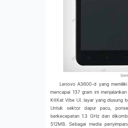
Spes
Lenovo A3600-d yang memilik
mencapai 137 gram ini menjalankan 
KitKat Vibe UI. layar yang diusung b
Untuk sektor dapur pacu, ponsel
berkecepatan 1.3 GHz dan dikom
512MB. Sebagai media penyimpan