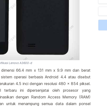
ifikasi Lenovo A3600-d
i dimensi 66.4 mm x 131 mm x 9.9 mm dan berat
sistem operasi berbasis Android 4.4 atau disebut
erukuran 4.5 inci dengan resolusi 480 x 854 piksel.
 terbaru ini dipersenjatai oleh prosesor yang
binasikan dengan Random Access Memory (RAM)
an untuk menampung semua data dalam ponsel