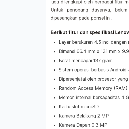
juga dilengkapi oleh berbagai fitur
Untuk penopang dayanya, belum 
dipasangkan pada ponsel ini.
Berikut fitur dan spesifikasi Len
Layar berukuran 4.5 inci dengan 
Dimensi 66.4 mm x 131 mm x 9.
Berat mencapai 137 gram
Sistem operasi berbasis Android 
Dipersenjatai oleh prosesor yan
Random Access Memory (RAM)
Memori internal berkapasitas 4 
Kartu slot microSD
Kamera Belakang 2 MP
Kamera Depan 0.3 MP