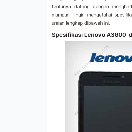
tentunya datang dengan menghadir
mumpuni. Ingin mengetahui spesifi
uraian lengkap dibawah ini.
Spesifikasi Lenovo A3600-