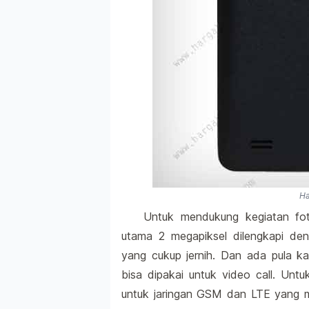
Ha
Untuk mendukung kegiatan fot
utama 2 megapiksel dilengkapi de
yang cukup jernih. Dan ada pula k
bisa dipakai untuk video call. Untu
untuk jaringan GSM dan LTE yang memi