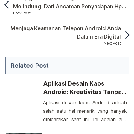
Melindungi Dari Ancaman Penyadapan Hp
Prev Post
Android
Membahas tentang "cara menyadap hp android tanpa
Menjaga Keamanan Telepon Android Anda
Dalam Era Digital
Next Post
Membahas tentang "cara menyadap hp android tanpa roo
Related Post
Aplikasi Desain Kaos
Android: Kreativitas Tanpa
Batas
Aplikasi desain kaos Android adalah
salah satu hal menarik yang banyak
dibicarakan saat ini. Ini adalah alat
yang luar biasa untuk kreativitas dan