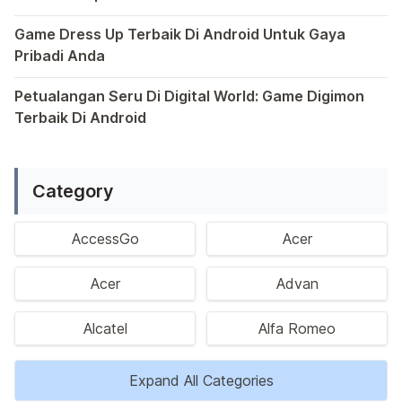
Dalam dunia game Android, genre escape telah mencuri p
Game Dress Up Terbaik Di Android Untuk Gaya
Pribadi Anda
Saat ini, platform Android telah menjadi wadah kreativita
Petualangan Seru Di Digital World: Game Digimon
Terbaik Di Android
Ragam permainan Android telah menghadirkan petualangan y
Category
AccessGo
Acer
Acer
Advan
Alcatel
Alfa Romeo
Expand All Categories