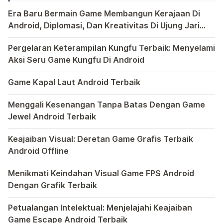
pengalaman hiburan yang lebih
Era Baru Bermain Game Membangun Kerajaan Di
imersif. Converter hp Android ke TV
Android, Diplomasi, Dan Kreativitas Di Ujung Jari
menjadi […]
Anda
Bermain game di platform Android telah menjadi bagian y
Pergelaran Keterampilan Kungfu Terbaik: Menyelami
Aksi Seru Game Kungfu Di Android
Dunia game selalu menawarkan pengalaman yang menghibur 
Game Kapal Laut Android Terbaik
Di dunia game Android yang kaya dengan berbagai jenis pe
Menggali Kesenangan Tanpa Batas Dengan Game
Jewel Android Terbaik
Dalam hiruk-pikuk dunia game Android, ada satu genre ya
Keajaiban Visual: Deretan Game Grafis Terbaik
Android Offline
Ponsel pintar telah mengubah cara kita bermain game, dan
Menikmati Keindahan Visual Game FPS Android
Dengan Grafik Terbaik
Semakin berkembangnya teknologi di era digital saat ini
Petualangan Intelektual: Menjelajahi Keajaiban
Game Escape Android Terbaik