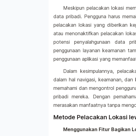
Meskipun pelacakan lokasi mem
data pribadi. Pengguna harus memaha
pelacakan lokasi yang diberikan kep
atau menonaktifkan pelacakan lokas
potensi penyalahgunaan data pr
penggunaan layanan keamanan tamb
penggunaan aplikasi yang memanfaat
Dalam kesimpulannya, pelacak
dalam hal navigasi, keamanan, dan
memahami dan mengontrol pengguna
pribadi mereka. Dengan pemahama
merasakan manfaatnya tanpa mengo
Metode Pelacakan Lokasi le
Menggunakan Fitur Bagikan 