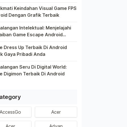
el pintar telah mengubah cara kita bermain game, dan Andro
kmati Keindahan Visual Game FPS
oid Dengan Grafik Terbaik
kin berkembangnya teknologi di era digital saat ini, peran
alangan Intelektual: Menjelajahi
aiban Game Escape Android
aik
m dunia game Android, genre escape telah mencuri perhatia
 Dress Up Terbaik Di Android
k Gaya Pribadi Anda
 ini, platform Android telah menjadi wadah kreativitas bagi 
alangan Seru Di Digital World:
 Digimon Terbaik Di Android
m permainan Android telah menghadirkan petualangan yang men
ategory
AccessGo
Acer
Acer
Advan