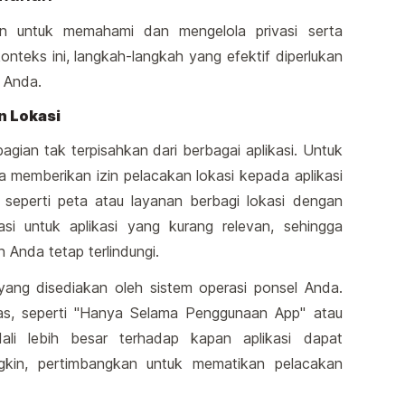
n untuk memahami dan mengelola privasi serta
onteks ini, langkah-langkah yang efektif diperlukan
i Anda.
n Lokasi
agian tak terpisahkan dari berbagai aplikasi. Untuk
a memberikan izin pelacakan lokasi kepada aplikasi
seperti peta atau layanan berbagi lokasi dengan
si untuk aplikasi yang kurang relevan, sehingga
 Anda tetap terlindungi.
yang disediakan oleh sistem operasi ponsel Anda.
as, seperti "Hanya Selama Penggunaan App" atau
ali lebih besar terhadap kapan aplikasi dapat
gkin, pertimbangkan untuk mematikan pelacakan