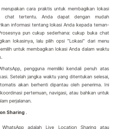
 merupakan cara praktis untuk membagikan lokasi
 chat tertentu. Anda dapat dengan mudah
rikan informasi tentang lokasi Anda kepada teman-
. Prosesnya pun cukup sederhana: cukup buka chat
an lokasinya, lalu pilih opsi "Lokasi" dari menu
memilih untuk membagikan lokasi Anda dalam waktu
s.
WhatsApp, pengguna memiliki kendali penuh atas
kasi. Setelah jangka waktu yang ditentukan selesai,
omatis akan berhenti dipantau oleh penerima. Ini
 koordinasi pertemuan, navigasi, atau bahkan untuk
am perjalanan.
ion Sharing
.
ri WhatsApp adalah Live Location Sharing atau