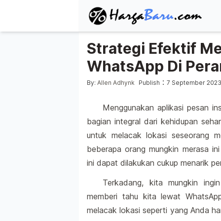
Strategi Efektif M
WhatsApp Di Pera
Posted by
:
By:
Allen Adhynk
Publish
7 September 202
Menggunakan aplikasi pesan in
bagian integral dari kehidupan seh
untuk melacak lokasi seseorang m
beberapa orang mungkin merasa ini
ini dapat dilakukan cukup menarik pe
Terkadang, kita mungkin ing
memberi tahu kita lewat WhatsApp.
melacak lokasi seperti yang Anda ha