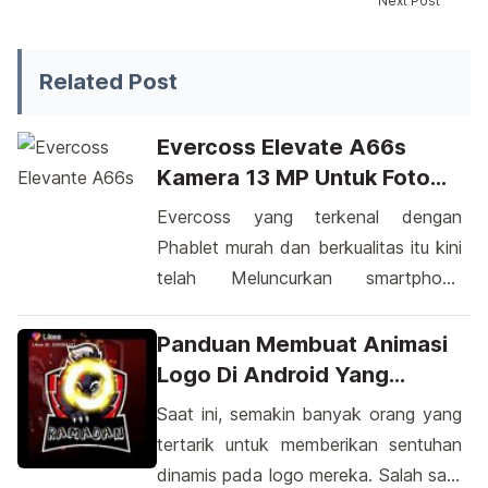
Next Post
Banyak dari kita menggunakan ponsel Android sebagai al
Related Post
Evercoss Elevate A66s
Kamera 13 MP Untuk Foto
Selfie
Evercoss yang terkenal dengan
Phablet murah dan berkualitas itu kini
telah Meluncurkan smartphone
EVERCOSS Elevate A66s dengan
spesifikasi yang kian handal dari
Panduan Membuat Animasi
produk sebelumnya. PT Aries Indo
Logo Di Android Yang
Global (AIG) Yang merupakan dari
Dinamis
Saat ini, semakin banyak orang yang
Evercoss mengatakana bahwa
tertarik untuk memberikan sentuhan
Evercoss A66s yang buatnya akan
dinamis pada logo mereka. Salah satu