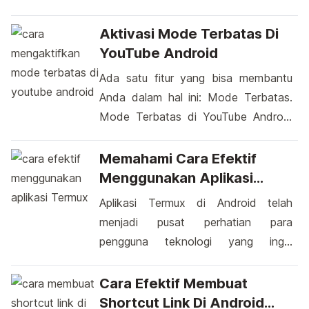
dijual dengan harga yang murah
cara yang populer adalah dengan
dengan spesifikasi yang handal di
membuat animasi logo langsung dari
Aktivasi Mode Terbatas Di
kelasnya. Bukan cuma itu, Evercoss
perangkat Android. Proses ini tidak
YouTube Android
pun akan […]
hanya menghadirkan elemen visual
Ada satu fitur yang bisa membantu
yang menarik, tetapi juga membuka
Anda dalam hal ini: Mode Terbatas.
pintu kreativitas untuk
Mode Terbatas di YouTube Android
mengekspresikan identitas merek
dapat membantu Anda
Anda dengan cara yang lebih hidup.
mengendalikan tampilan konten yang
Memahami Cara Efektif
Melalui langkah-langkah sederhana,
ditampilkan, sehingga sesuai dengan
Menggunakan Aplikasi
[…]
preferensi dan kebutuhan Anda.
Termux Di Android
Aplikasi Termux di Android telah
Dengan mengaktifkan Mode
menjadi pusat perhatian para
Terbatas di YouTube Android, Anda
pengguna teknologi yang ingin
dapat mengatur sejauh mana
menggali lebih dalam dunia
tayangan yang ingin Anda hadapi.
pemrograman dan pengelolaan
Cara Efektif Membuat
Terkadang, kita ingin memastikan
sistem. Dengan antarmuka yang
Shortcut Link Di Android