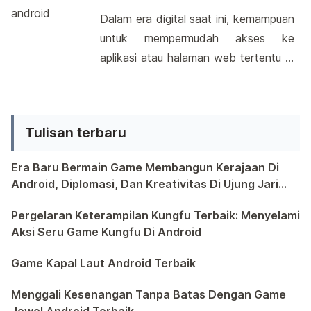
bahwa anak-anak […]
sederhana dan aksesibilitas yang
Untuk Akses Cepat
Dalam era digital saat ini, kemampuan
mudah, pengguna dapat menjalankan
untuk mempermudah akses ke
berbagai perintah terminal di
aplikasi atau halaman web tertentu di
perangkat mereka. Meskipun
perangkat Android semakin menjadi
dirancang untuk para penggemar IT,
kebutuhan yang sangat dihargai.
aplikasi ini juga menarik minat mereka
Salah satu cara yang cukup populer
yang ingin belajar lebih banyak […]
Tulisan terbaru
untuk melakukannya adalah dengan
membuat shortcut link di layar
Era Baru Bermain Game Membangun Kerajaan Di
beranda. Ini memberikan akses cepat
Android, Diplomasi, Dan Kreativitas Di Ujung Jari
dan mudah tanpa harus membuka
Anda
Bermain game di platform Android telah menjadi bagian y
aplikasi atau browser terlebih dahulu.
Pergelaran Keterampilan Kungfu Terbaik: Menyelami
Aksi Seru Game Kungfu Di Android
Dengan […]
Dunia game selalu menawarkan pengalaman yang menghibur 
Game Kapal Laut Android Terbaik
Di dunia game Android yang kaya dengan berbagai jenis pe
Menggali Kesenangan Tanpa Batas Dengan Game