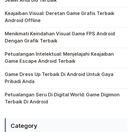
Jewel Android Terbaik
Dalam hiruk-pikuk dunia game Android, ada satu genre ya
Keajaiban Visual: Deretan Game Grafis Terbaik
Android Offline
Ponsel pintar telah mengubah cara kita bermain game, dan
Menikmati Keindahan Visual Game FPS Android
Dengan Grafik Terbaik
Semakin berkembangnya teknologi di era digital saat ini
Petualangan Intelektual: Menjelajahi Keajaiban
Game Escape Android Terbaik
Dalam dunia game Android, genre escape telah mencuri p
Game Dress Up Terbaik Di Android Untuk Gaya
Pribadi Anda
Saat ini, platform Android telah menjadi wadah kreativita
Petualangan Seru Di Digital World: Game Digimon
Terbaik Di Android
Ragam permainan Android telah menghadirkan petualangan y
Category