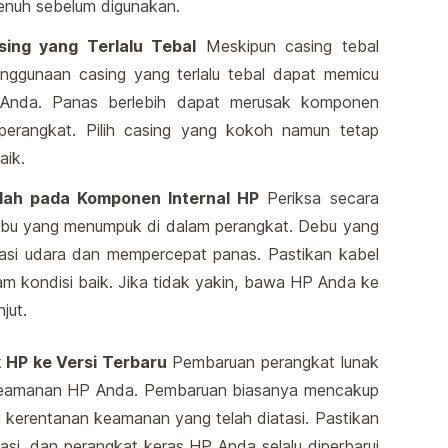
penuh sebelum digunakan.
ing yang Terlalu Tebal
Meskipun casing tebal
enggunaan casing yang terlalu tebal dapat memicu
 Anda. Panas berlebih dapat merusak komponen
 perangkat. Pilih casing yang kokoh namun tetap
aik.
lah pada Komponen Internal HP
Periksa secara
ebu yang menumpuk di dalam perangkat. Debu yang
si udara dan mempercepat panas. Pastikan kabel
m kondisi baik. Jika tidak yakin, bawa HP Anda ke
jut.
HP ke Versi Terbaru
Pembaruan perangkat lunak
 keamanan HP Anda. Pembaruan biasanya mencakup
an kerentanan keamanan yang telah diatasi. Pastikan
kasi, dan perangkat keras HP Anda selalu diperbarui