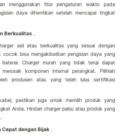
gkan menggunakan fitur pengaturan waktu pada
isian daya dihentikan setelah mencapai tingkat
n Berkualitas
.
arger asli atau berkualitas yang sesuai dengan
k cocok bisa mengakibatkan pengisian daya yang
baterai. Charger murah yang tidak teruji dapat
merusak komponen internal perangkat. Pilihlah
eh produsen atau yang telah lulus sertifikasi
kabel, pastikan juga untuk memilih produk yang
kat Anda. Hindari charger palsu atau produk yang
.
 Cepat dengan Bijak
.