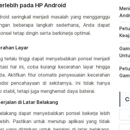
Pons
rlebih pada HP Android
Meni
Andr
droid seringkali menjadi masalah yang mengganggu
Sema
ngan beberapa langkah sederhana, Anda dapat
Petu
nsel tetap dingin serta berkinerja optimal.
Keaj
Terb
Dala
rahan Layar
Game
Untu
g terlalu tinggi dapat menyebabkan ponsel menjadi
Saat
si hal ini, coba kurangi kecerahan layar hingga
Petu
a. Aktifkan fitur otomatis penyesuaian kecerahan
Game
Raga
disi pencahayaan di sekitarnya. Ini tidak hanya
stabil, tetapi juga menghemat daya baterai.
C
erjalan di Latar Belakang
r belakang dapat menyebabkan ponsel bekerja lebih
ebih. Pastikan untuk menutup aplikasi yang tidak
i yang diizinkan untuk berjalan di latar belakang.