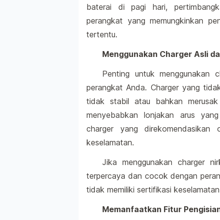
baterai di pagi hari, pertimban
perangkat yang memungkinkan peng
tertentu.
Menggunakan Charger Asli da
Penting untuk menggunakan ch
perangkat Anda. Charger yang tida
tidak stabil atau bahkan merusak 
menyebabkan lonjakan arus yang 
charger yang direkomendasikan ol
keselamatan.
Jika menggunakan charger nir
terpercaya dan cocok dengan perang
tidak memiliki sertifikasi keselamatan
Memanfaatkan Fitur Pengisian