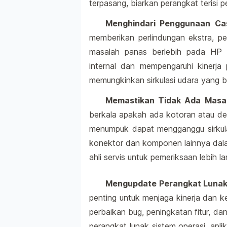
terpasang, biarkan perangkat terisi 
Menghindari Penggunaan Cas
memberikan perlindungan ekstra, p
masalah panas berlebih pada HP
internal dan mempengaruhi kinerja
memungkinkan sirkulasi udara yang b
Memastikan Tidak Ada Masa
berkala apakah ada kotoran atau d
menumpuk dapat mengganggu sirkula
konektor dan komponen lainnya dala
ahli servis untuk pemeriksaan lebih lan
Mengupdate Perangkat Lunak 
penting untuk menjaga kinerja dan
perbaikan bug, peningkatan fitur, d
perangkat lunak sistem operasi, apli