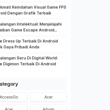
el pintar telah mengubah cara kita bermain game, dan Andro
kmati Keindahan Visual Game FPS
oid Dengan Grafik Terbaik
kin berkembangnya teknologi di era digital saat ini, peran
alangan Intelektual: Menjelajahi
aiban Game Escape Android
aik
m dunia game Android, genre escape telah mencuri perhatia
 Dress Up Terbaik Di Android
k Gaya Pribadi Anda
 ini, platform Android telah menjadi wadah kreativitas bagi 
alangan Seru Di Digital World:
 Digimon Terbaik Di Android
m permainan Android telah menghadirkan petualangan yang men
ategory
AccessGo
Acer
Acer
Advan