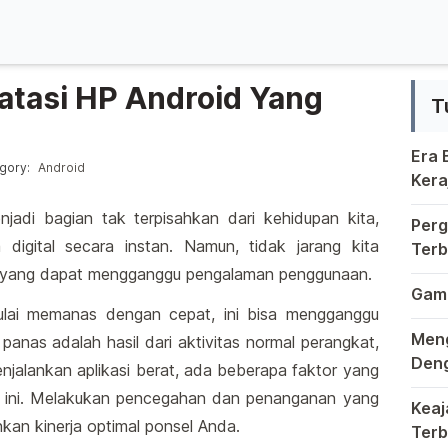
tasi HP Android Yang
T
Era
ed in
gory:
Android
Kera
Krea
Berm
njadi bagian tak terpisahkan dari kehidupan kita,
Perg
igital secara instan. Namun, tidak jarang kita
Terb
Kung
h yang dapat mengganggu pengalaman penggunaan.
Duni
Game
ulai memanas dengan cepat, ini bisa mengganggu
Di d
Meng
nas adalah hasil dari aktivitas normal perangkat,
Deng
jalankan aplikasi berat, ada beberapa faktor yang
Dala
h ini. Melakukan pencegahan dan penanganan yang
Keaj
n kinerja optimal ponsel Anda.
Terb