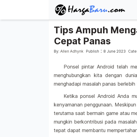
Tips Ampuh Menga
Cepat Panas
Posted by
Post
:
By:
Allen Adhynk
Publish
8 June 2023
Cate
Ponsel pintar Android telah me
menghubungkan kita dengan dunia d
menghadapi masalah panas berlebi
Ketika ponsel Android Anda m
kenyamanan penggunaan. Meskipun pa
terutama saat bermain game atau men
mungkin berkontribusi pada masala
tepat dapat membantu mempertahanka