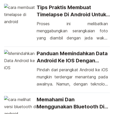
Tips Praktis Membuat
Timelapse Di Android Untuk
Hasil Mengagumkan
Proses ini melibatkan
menggabungkan serangkaian foto
yang diambil dengan jeda waktu
tertentu untuk menghasilkan video
pendek yang mempercepat
Panduan Memindahkan Data
perubahan seiring berjalannya waktu.
Android Ke IOS Dengan
Dengan begitu, Anda bisa mengamati
Lancar
Pindah dari perangkat Android ke iOS
proses yang lambat atau perubahan
mungkin terdengar menantang pada
yang sulit dilihat dengan mata
awalnya. Namun, dengan teknologi
telanjang secara lebih intens. Melalui
terus berkembang, proses ini jauh
penggunaan aplikasi dan fitur bawaan
lebih mudah daripada yang Anda kira.
Memahami Dan
pada perangkat Android, Anda dapat
Saat beralih dari Android ke iOS,
Menggunakan Bluetooth Di
menciptakan timelapse dengan […]
transfer data mungkin terpikir sebagai
Android Dengan Cerdas