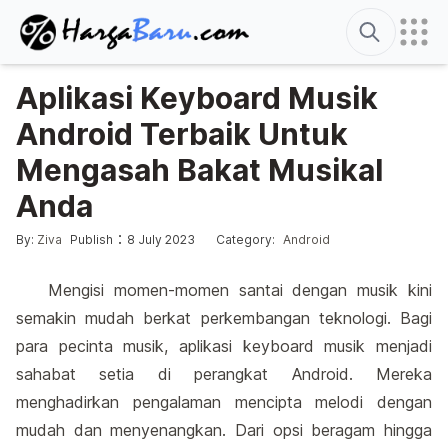
Search
Aplikasi Keyboard Musik
Android Terbaik Untuk
Mengasah Bakat Musikal
Anda
Edited
11 August 2026
Posted by
Posted in
:
:
By:
Ziva
Publish
8 July 2023
Category:
Android
Mengisi momen-momen santai dengan musik kini
semakin mudah berkat perkembangan teknologi. Bagi
para pecinta musik, aplikasi keyboard musik menjadi
sahabat setia di perangkat Android. Mereka
menghadirkan pengalaman mencipta melodi dengan
mudah dan menyenangkan. Dari opsi beragam hingga