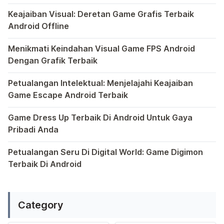
Dalam hiruk-pikuk dunia game Android, ada satu genre ya
Keajaiban Visual: Deretan Game Grafis Terbaik
Android Offline
Ponsel pintar telah mengubah cara kita bermain game, dan
Menikmati Keindahan Visual Game FPS Android
Dengan Grafik Terbaik
Semakin berkembangnya teknologi di era digital saat ini
Petualangan Intelektual: Menjelajahi Keajaiban
Game Escape Android Terbaik
Dalam dunia game Android, genre escape telah mencuri p
Game Dress Up Terbaik Di Android Untuk Gaya
Pribadi Anda
Saat ini, platform Android telah menjadi wadah kreativita
Petualangan Seru Di Digital World: Game Digimon
Terbaik Di Android
Ragam permainan Android telah menghadirkan petualangan y
Category