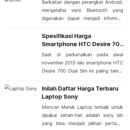
Berkaitan dengan perangkat Android,
hal yang rumit. Namun, ada solusi
mengetahui versi Bluetooth yang
praktis untuk mengatasi tantangan ini.
digunakan dapat menjadi informasi
Memindahkan Data dari Android ke
yang berguna. Ini memberi gambaran
iOS dengan Mudah […]
tentang kemampuan dan
Spesifikasi Harga
kompatibilitas perangkat Anda
Smartphone HTC Desire 700
dengan perangkat Bluetooth lainnya.
Dual Sim
Saat di perkenalkan pada awal
Menemukan versi Bluetooth di
november 2013 lalu smartphone HTC
perangkat Android Anda cukup
Desire 700 Dual Sim ini paling tampil
sederhana. Android, sebagai sistem
percaya diri di dunia gedget. Dengan
operasi yang populer digunakan di
di lengkapi prosesor Quad-core 1.2
Inilah Daftar Harga Terbaru
berbagai perangkat, memiliki beragam
GHz ia mampu menjalankan Android
Laptop Sony
versi Bluetooth yang disematkan
4.1.2 Jelly Bean disistem operasiya
Mencari Merek Laptop terbaik untuk
dalam berbagai pembaruan […]
htc pun mengkalim mampu
dipakai sehari-hari adalah sony lah
menjalankan Android 4.3. Tegasnya.
yang bisa menjadi pilihan pertama
HTC Desire 700 dual sim inipun