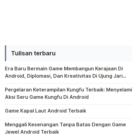
anda sebab sony merupakan merek
dilengkapi dengan kamera 8 MP
yang telah masuk daam 10 besar
autofokus serta […]
perusahan elektronik terbaik di dunia
saat ini. Walau awal mulanya Sony
cuma memproduksi computer untuk
customer di jepang. Pada akhirnya
Tulisan terbaru
Sony memberanikan diri dari usaha
computer bersamaan dengan semakin
Era Baru Bermain Game Membangun Kerajaan Di
[…]
Android, Diplomasi, Dan Kreativitas Di Ujung Jari
Anda
Bermain game di platform Android telah menjadi bagian y
Pergelaran Keterampilan Kungfu Terbaik: Menyelami
Aksi Seru Game Kungfu Di Android
Dunia game selalu menawarkan pengalaman yang menghibur 
Game Kapal Laut Android Terbaik
Di dunia game Android yang kaya dengan berbagai jenis pe
Menggali Kesenangan Tanpa Batas Dengan Game
Jewel Android Terbaik