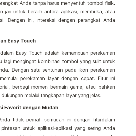
rangkat Anda tanpa harus menyentuh tombol fisik.
jari untuk beralih antara aplikasi, membuka, atau
i. Dengan ini, interaksi dengan perangkat Anda
an Easy Touch
.
nya dalam Easy Touch adalah kemampuan perekaman
u lagi mengingat kombinasi tombol yang sulit untuk
nda. Dengan satu sentuhan pada ikon perekaman
emulai perekaman layar dengan cepat. Fitur ini
orial, berbagi momen bermain game, atau bahkan
ukungan melalui tangkapan layar yang jelas.
asi Favorit dengan Mudah
.
 Anda tidak pernah semudah ini dengan fiturdalam
intasan untuk aplikasi-aplikasi yang sering Anda