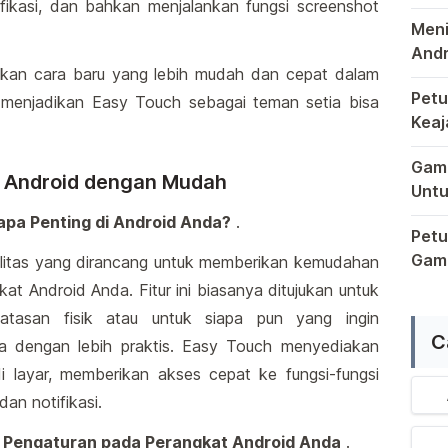
fikasi, dan bahkan menjalankan fungsi screenshot
Pons
Meni
Andr
mukan cara baru yang lebih mudah dan cepat dalam
Sema
Petu
, menjadikan Easy Touch sebagai teman setia bisa
Keaj
Terb
Dala
Game
i Android dengan Mudah
Untu
Saat
pa Penting di Android Anda?
.
Petu
Game
bilitas yang dirancang untuk memberikan kemudahan
Raga
at Android Anda. Fitur ini biasanya ditujukan untuk
atasan fisik atau untuk siapa pun yang ingin
C
a dengan lebih praktis. Easy Touch menyediakan
 layar, memberikan akses cepat ke fungsi-fungsi
an notifikasi.
 Pengaturan pada Perangkat Android Anda
.