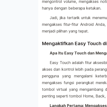
mengontrol volume, mengakses noti
hanya dengan beberapa ketukan.
Jadi, jika tertarik untuk mene
mengakses fitur-fitur Android Anda
menjadi pilihan yang tepat.
Mengaktifkan Easy Touch d
Apa Itu Easy Touch dan Menga
Easy Touch adalah fitur aksesi
akses dan kontrol lebih pada perangk
pengguna yang mengalami keterb
mengakses fungsi perangkat merek
tombol virtual yang mengambang di
penting seperti tombol Home, Back, d
Langkah Pertama: Mengakses