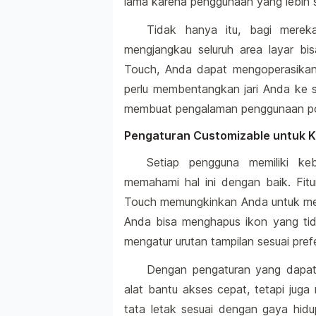
lama karena penggunaan yang lebih s
Tidak hanya itu, bagi merek
mengjangkau seluruh area layar b
Touch, Anda dapat mengoperasikan
perlu membentangkan jari Anda ke se
membuat pengalaman penggunaan po
Pengaturan Customizable untuk K
Setiap pengguna memiliki k
memahami hal ini dengan baik. Fit
Touch memungkinkan Anda untuk meng
Anda bisa menghapus ikon yang ti
mengatur urutan tampilan sesuai pref
Dengan pengaturan yang dapat 
alat bantu akses cepat, tetapi ju
tata letak sesuai dengan gaya hidu