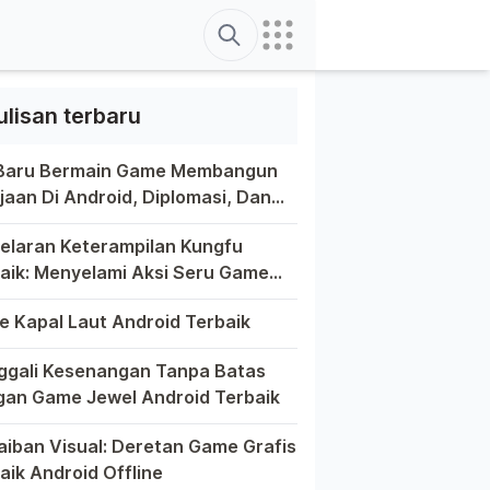
Search
ulisan terbaru
 Baru Bermain Game Membangun
jaan Di Android, Diplomasi, Dan
tivitas Di Ujung Jari Anda
ain game di platform Android telah menjadi bagian yang tak
elaran Keterampilan Kungfu
aik: Menyelami Aksi Seru Game
fu Di Android
a game selalu menawarkan pengalaman yang menghibur dan mem
 Kapal Laut Android Terbaik
unia game Android yang kaya dengan berbagai jenis permainan
gali Kesenangan Tanpa Batas
an Game Jewel Android Terbaik
m hiruk-pikuk dunia game Android, ada satu genre yang sela
aiban Visual: Deretan Game Grafis
aik Android Offline