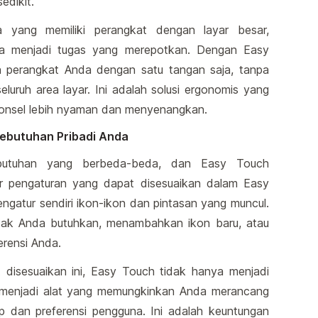
edikit.
a yang memiliki perangkat dengan layar besar,
isa menjadi tugas yang merepotkan. Dengan Easy
 perangkat Anda dengan satu tangan saja, tanpa
luruh area layar. Ini adalah solusi ergonomis yang
nsel lebih nyaman dan menyenangkan.
ebutuhan Pribadi Anda
ebutuhan yang berbeda-beda, dan Easy Touch
ur pengaturan yang dapat disesuaikan dalam Easy
atur sendiri ikon-ikon dan pintasan yang muncul.
dak Anda butuhkan, menambahkan ikon baru, atau
erensi Anda.
disesuaikan ini, Easy Touch tidak hanya menjadi
ga menjadi alat yang memungkinkan Anda merancang
p dan preferensi pengguna. Ini adalah keuntungan