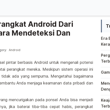
ngkat Android Dari
T
ara Mendeteksi Dan
Era
Kera
d in
Krea
Berm
gory:
Android
Perg
Terb
el pintar berbasis Android untuk mengenali potensi
Kung
Duni
ai perangkat mereka. Meskipun sistem operasi ini
Game
pi tidak ada yang sempurna. Mengetahui bagaimana
Di d
 membantu Anda menjaga keamanan data pribadi dan
Meng
Deng
Dala
yang mencurigakan pada ponsel Anda bisa menjadi
Keaj
Terb
ya, jika baterai tiba-tiba cepat habis, perangkat