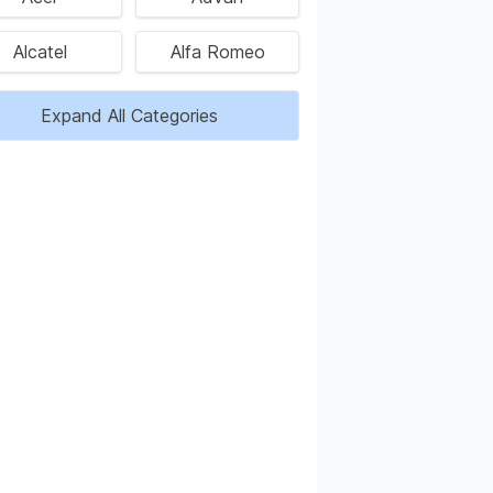
Alcatel
Alfa Romeo
Expand All Categories