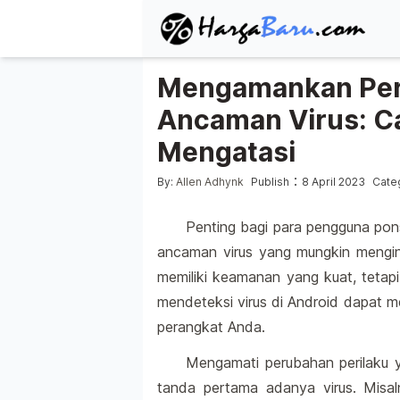
Mengamankan Pera
Ancaman Virus: C
Mengatasi
Posted by
Poste
:
By:
Allen Adhynk
Publish
8 April 2023
Cate
Penting bagi para pengguna pons
ancaman virus yang mungkin mengint
memiliki keamanan yang kuat, teta
mendeteksi virus di Android dapat
perangkat Anda.
Mengamati perubahan perilaku 
tanda pertama adanya virus. Misaln