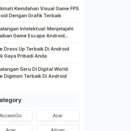
el pintar telah mengubah cara kita bermain game, dan Andro
kmati Keindahan Visual Game FPS
oid Dengan Grafik Terbaik
kin berkembangnya teknologi di era digital saat ini, peran
alangan Intelektual: Menjelajahi
aiban Game Escape Android
aik
m dunia game Android, genre escape telah mencuri perhatia
 Dress Up Terbaik Di Android
k Gaya Pribadi Anda
 ini, platform Android telah menjadi wadah kreativitas bagi 
alangan Seru Di Digital World:
 Digimon Terbaik Di Android
m permainan Android telah menghadirkan petualangan yang men
ategory
AccessGo
Acer
Acer
Advan