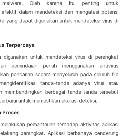
malware. Oleh karena itu, penting untuk
efektif dalam mendeteksi dan mengatasi potensi
de yang dapat digunakan untuk mendeteksi virus di
us Terpercaya
digunakan untuk mendeteksi virus di perangkat
an pemindaian penuh menggunakan antivirus
kukan pencarian secara menyeluruh pada seluruh file
mengidentifikasi tanda-tanda adanya virus atau
an membandingkan berbagai tanda-tanda tersebut
perbarui untuk memastikan akurasi deteksi.
n Proses
melakukan pemantauan terhadap aktivitas aplikasi
belakang perangkat. Aplikasi berbahaya cenderung