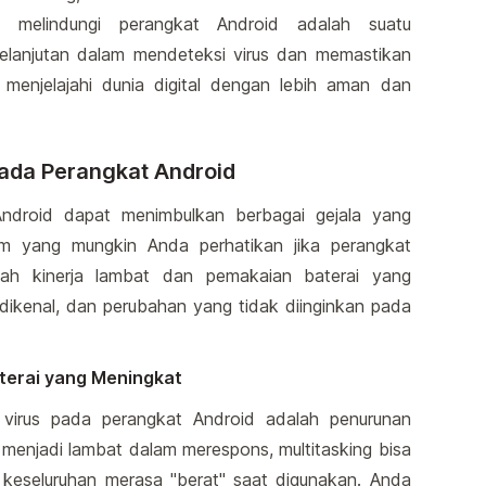
k melindungi perangkat Android adalah suatu
kelanjutan dalam mendeteksi virus dan memastikan
enjelajahi dunia digital dengan lebih aman dan
pada Perangkat Android
Android dapat menimbulkan berbagai gejala yang
m yang mungkin Anda perhatikan jika perangkat
alah kinerja lambat dan pemakaian baterai yang
 dikenal, dan perubahan yang tidak diinginkan pada
terai yang Meningkat
 virus pada perangkat Android adalah penurunan
n menjadi lambat dalam merespons, multitasking bisa
a keseluruhan merasa "berat" saat digunakan. Anda