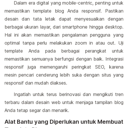
Dalam era digital yang mobile-centric, penting untuk
memastikan template blog Anda responsif. Pastikan
desain dan tata letak dapat menyesuaikan dengan
berbagai ukuran layar, dari smartphone hingga desktop.
Hal ini akan memastikan pengalaman pengguna yang
optimal tanpa perlu melakukan zoom in atau out. Uji
template Anda pada berbagai perangkat untuk
memastikan semuanya berfungsi dengan baik. Integrasi
responsif juga memengaruhi peringkat SEO, karena
mesin pencari cenderung lebih suka dengan situs yang
responsif dan mudah diakses.
Ingatlah untuk terus berinovasi dan mengikuti tren
terbaru dalam desain web untuk menjaga tampilan blog
Anda tetap segar dan menarik.
Alat Bantu yang Diperlukan untuk Membuat