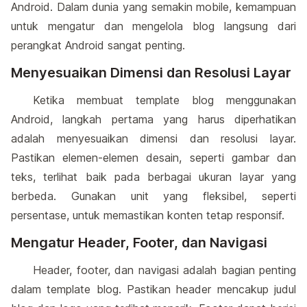
Android. Dalam dunia yang semakin mobile, kemampuan
untuk mengatur dan mengelola blog langsung dari
perangkat Android sangat penting.
Menyesuaikan Dimensi dan Resolusi Layar
Ketika membuat template blog menggunakan
Android, langkah pertama yang harus diperhatikan
adalah menyesuaikan dimensi dan resolusi layar.
Pastikan elemen-elemen desain, seperti gambar dan
teks, terlihat baik pada berbagai ukuran layar yang
berbeda. Gunakan unit yang fleksibel, seperti
persentase, untuk memastikan konten tetap responsif.
Mengatur Header, Footer, dan Navigasi
Header, footer, dan navigasi adalah bagian penting
dalam template blog. Pastikan header mencakup judul