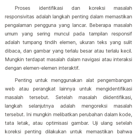
Proses identifikasi dan koreksi masalah
responsivitas adalah langkah penting dalam memastikan
pengalaman pengguna yang lancar. Beberapa masalah
umum yang sering muncul pada tampilan responsif
adalah tumpang tindih elemen, ukuran teks yang sulit
dibaca, dan gambar yang terlalu besar atau terlalu kecil.
Mungkin terdapat masalah dalam navigasi atau interaksi
dengan elemen-elemen interaktif.
Penting untuk menggunakan alat pengembangan
web atau perangkat lainnya untuk mengidentifikasi
masalah tersebut. Setelah masalah diidentifikasi,
langkah selanjutnya adalah mengoreksi masalah
tersebut. Ini mungkin melibatkan perubahan dalam kode,
tata letak, atau optimisasi gambar. Uji ulang setelah
koreksi penting dilakukan untuk memastikan bahwa