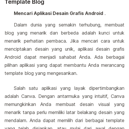
Template Blog
Mencari Aplikasi Desain Grafis Android
.
Dalam dunia yang semakin terhubung, membuat
blog yang menarik dan berbeda adalah kunci untuk
menarik perhatian pembaca. Jika mencari cara untuk
menciptakan desain yang unik, aplikasi desain grafis
Android dapat menjadi sahabat Anda. Ada berbagai
pilihan aplikasi yang dapat membantu Anda merancang
template blog yang mengesankan.
Salah satu aplikasi yang layak dipertimbangkan
adalah Canva. Dengan antarmuka yang intuitif, Canva
memungkinkan Anda membuat desain visual yang
menarik tanpa perlu memiliki latar belakang desain yang
mendalam. Anda dapat memilih dari berbagai template
yang telah disiapkan, atau mulai dari awal dengan