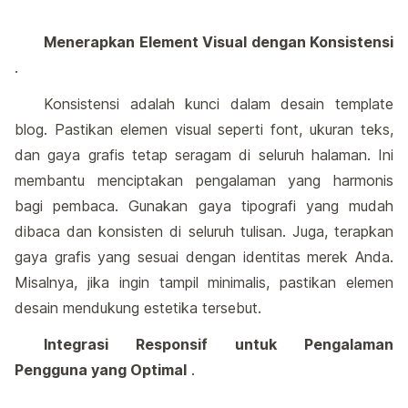
Menerapkan Element Visual dengan Konsistensi
.
Konsistensi adalah kunci dalam desain template
blog. Pastikan elemen visual seperti font, ukuran teks,
dan gaya grafis tetap seragam di seluruh halaman. Ini
membantu menciptakan pengalaman yang harmonis
bagi pembaca. Gunakan gaya tipografi yang mudah
dibaca dan konsisten di seluruh tulisan. Juga, terapkan
gaya grafis yang sesuai dengan identitas merek Anda.
Misalnya, jika ingin tampil minimalis, pastikan elemen
desain mendukung estetika tersebut.
Integrasi Responsif untuk Pengalaman
Pengguna yang Optimal
.