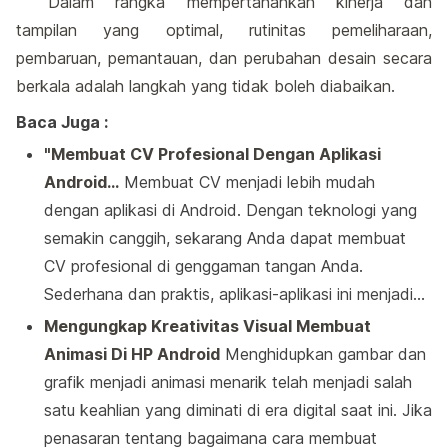
Dalam rangka mempertahankan kinerja dan
tampilan yang optimal, rutinitas pemeliharaan,
pembaruan, pemantauan, dan perubahan desain secara
berkala adalah langkah yang tidak boleh diabaikan.
Baca Juga :
"Membuat CV Profesional Dengan Aplikasi
Android…
Membuat CV menjadi lebih mudah
dengan aplikasi di Android. Dengan teknologi yang
semakin canggih, sekarang Anda dapat membuat
CV profesional di genggaman tangan Anda.
Sederhana dan praktis, aplikasi-aplikasi ini menjadi…
Mengungkap Kreativitas Visual Membuat
Animasi Di HP Android
Menghidupkan gambar dan
grafik menjadi animasi menarik telah menjadi salah
satu keahlian yang diminati di era digital saat ini. Jika
penasaran tentang bagaimana cara membuat