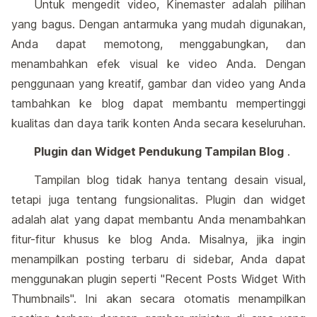
Untuk mengedit video, Kinemaster adalah pilihan
yang bagus. Dengan antarmuka yang mudah digunakan,
Anda dapat memotong, menggabungkan, dan
menambahkan efek visual ke video Anda. Dengan
penggunaan yang kreatif, gambar dan video yang Anda
tambahkan ke blog dapat membantu mempertinggi
kualitas dan daya tarik konten Anda secara keseluruhan.
Plugin dan Widget Pendukung Tampilan Blog
.
Tampilan blog tidak hanya tentang desain visual,
tetapi juga tentang fungsionalitas. Plugin dan widget
adalah alat yang dapat membantu Anda menambahkan
fitur-fitur khusus ke blog Anda. Misalnya, jika ingin
menampilkan posting terbaru di sidebar, Anda dapat
menggunakan plugin seperti "Recent Posts Widget With
Thumbnails". Ini akan secara otomatis menampilkan