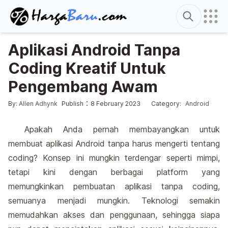
Search
Aplikasi Android Tanpa
Coding Kreatif Untuk
Pengembang Awam
Edited
6 August 2026
Posted by
Posted in
:
:
By:
Allen Adhynk
Publish
8 February 2023
Category:
Android
Apakah Anda pernah membayangkan untuk
membuat aplikasi Android tanpa harus mengerti tentang
coding? Konsep ini mungkin terdengar seperti mimpi,
tetapi kini dengan berbagai platform yang
memungkinkan pembuatan aplikasi tanpa coding,
semuanya menjadi mungkin. Teknologi semakin
memudahkan akses dan penggunaan, sehingga siapa