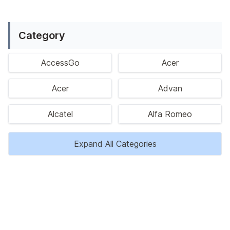
Ragam permainan Android telah menghadirkan petualangan y
Category
AccessGo
Acer
Acer
Advan
Alcatel
Alfa Romeo
Expand All Categories
Privacy Policy
Disclaimer
Kontak Kami
Tentang Kami