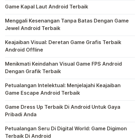
Dunia game selalu menawarkan pengalaman yang menghibur 
Game Kapal Laut Android Terbaik
Di dunia game Android yang kaya dengan berbagai jenis pe
Menggali Kesenangan Tanpa Batas Dengan Game
Jewel Android Terbaik
Dalam hiruk-pikuk dunia game Android, ada satu genre ya
Keajaiban Visual: Deretan Game Grafis Terbaik
Android Offline
Ponsel pintar telah mengubah cara kita bermain game, dan
Menikmati Keindahan Visual Game FPS Android
Dengan Grafik Terbaik
Semakin berkembangnya teknologi di era digital saat ini
Petualangan Intelektual: Menjelajahi Keajaiban
Game Escape Android Terbaik
Dalam dunia game Android, genre escape telah mencuri p
Game Dress Up Terbaik Di Android Untuk Gaya
Pribadi Anda
Saat ini, platform Android telah menjadi wadah kreativita
Petualangan Seru Di Digital World: Game Digimon
Terbaik Di Android