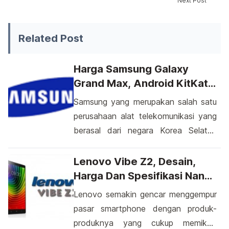
Next Post
Apakah Anda pernah membayangkan untuk membuat aplik
Related Post
Harga Samsung Galaxy
Grand Max, Android KitKat
Kamera 13 MP
Samsung yang merupakan salah satu
perusahaan alat telekomunikasi yang
berasal dari negara Korea Selatan
nampaknya tidak pernah diam dan
terus merancang sebuah alat
Lenovo Vibe Z2, Desain,
telekomunikasi yang akan
Harga Dan Spesifikasi Nan
dipersiapkan untuk mewarnai pasar
Memikat
Lenovo semakin gencar menggempur
dunia gadget. Produsen yang sangat
pasar smartphone dengan produk-
produktif ini memang terkenal dengan
produknya yang cukup memikat.