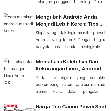
kalangan pengguna teknologi. Dalam
keadaan tertentu, Anda mungkin ingin
menjaga aplikasi-aplikasi khusus jauh
Mengubah Android Anda
dari pandangan orang lain yang
Menjadi Lebih Keren: Tips
mungkin melihat layar ponsel Anda.
Dan Trik Personalisasi
Siapa yang tidak ingin memiliki ponsel
Dengan begitu banyak aplikasi yang
Terbaik
Android yang keren? Dengan begitu
digunakan sehari-hari, mungkin ada
banyak cara untuk meningkatkan
saat-saat ketika Anda ingin menjaga
penampilan dan fungsionalitas
beberapa aplikasi tetap pribadi.
perangkat Android Anda, Anda dapat
Memahami Kelebihan Dan
Pilihan untuk […]
menjadikan ponsel pintar Anda lebih
Kekurangan Linux, Android,
bergaya dan menarik. Dari pengaturan
Dan IOS Dalam Perspektif
Pada era digital yang semakin
tampilan hingga aplikasi khusus,
Penggunaan
berkembang, sistem operasi menjadi
transformasi ponsel Anda dalam
elemen kunci dalam pengalaman
sekejap dapat mencuri perhatian.
pengguna. Linux, Android, dan iOS
Meskipun kita tidak akan membahas
adalah tiga sistem operasi yang
Harga Trio Canon PowerShot
rinciannya di sini, tapi mari […]