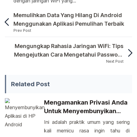
dengan jaringan WiFi yang…
Memulihkan Data Yang Hilang Di Android
Menggunakan Aplikasi Pemulihan Terbaik
Prev Post
Ada saat-saat ketika kita merasa terjebak tanpa 
Mengungkap Rahasia Jaringan WiFi: Tips
Mengejutkan Cara Mengetahui Password
Next Post
WiFi Dari Android
Ada saat-saat ketika kita merasa terjebak tanpa akse
Related Post
Mengamankan Privasi Anda
Untuk Menyembunyikan
Aplikasi Di HP Android
Ini adalah praktik umum yang sering
kali memicu rasa ingin tahu di