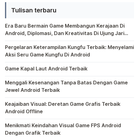
banyak pengguna Android mencari
Tulisan terbaru
aplikasi kunci aplikasi terbaik untuk
melindungi data sensitif mereka. […]
Era Baru Bermain Game Membangun Kerajaan Di
Android, Diplomasi, Dan Kreativitas Di Ujung Jari
Anda
Bermain game di platform Android telah menjadi bagian y
Pergelaran Keterampilan Kungfu Terbaik: Menyelami
Aksi Seru Game Kungfu Di Android
Dunia game selalu menawarkan pengalaman yang menghibur 
Game Kapal Laut Android Terbaik
Di dunia game Android yang kaya dengan berbagai jenis pe
Menggali Kesenangan Tanpa Batas Dengan Game
Jewel Android Terbaik
Dalam hiruk-pikuk dunia game Android, ada satu genre ya
Keajaiban Visual: Deretan Game Grafis Terbaik
Android Offline
Ponsel pintar telah mengubah cara kita bermain game, dan
Menikmati Keindahan Visual Game FPS Android
Dengan Grafik Terbaik