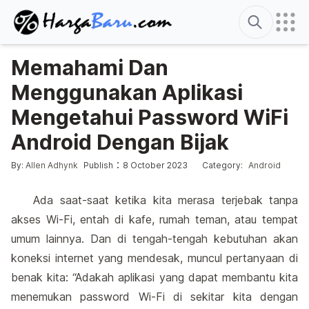
Search
Memahami Dan
Menggunakan Aplikasi
Mengetahui Password WiFi
Android Dengan Bijak
Edited
9 August 2026
Posted by
Posted in
:
:
By:
Allen Adhynk
Publish
8 October 2023
Category:
Android
Ada saat-saat ketika kita merasa terjebak tanpa
akses Wi-Fi, entah di kafe, rumah teman, atau tempat
umum lainnya. Dan di tengah-tengah kebutuhan akan
koneksi internet yang mendesak, muncul pertanyaan di
benak kita: “Adakah aplikasi yang dapat membantu kita
menemukan password Wi-Fi di sekitar kita dengan