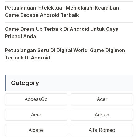
Semakin berkembangnya teknologi di era digital saat ini
Petualangan Intelektual: Menjelajahi Keajaiban
Game Escape Android Terbaik
Dalam dunia game Android, genre escape telah mencuri p
Game Dress Up Terbaik Di Android Untuk Gaya
Pribadi Anda
Saat ini, platform Android telah menjadi wadah kreativita
Petualangan Seru Di Digital World: Game Digimon
Terbaik Di Android
Ragam permainan Android telah menghadirkan petualangan y
Category
AccessGo
Acer
Acer
Advan
Alcatel
Alfa Romeo