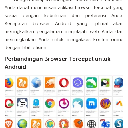
Anda dapat menemukan aplikasi browser tercepat yang
sesuai dengan kebutuhan dan preferensi Anda.
Kecepatan browser Android yang optimal akan
meningkatkan pengalaman menjelajah web Anda dan
memungkinkan Anda untuk mengakses konten online
dengan lebih efisien.
Perbandingan Browser Tercepat untuk
Android