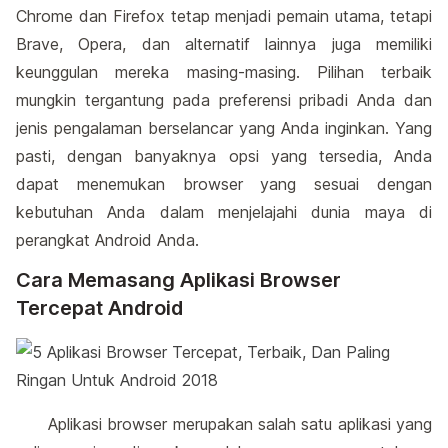
Chrome dan Firefox tetap menjadi pemain utama, tetapi
Brave, Opera, dan alternatif lainnya juga memiliki
keunggulan mereka masing-masing. Pilihan terbaik
mungkin tergantung pada preferensi pribadi Anda dan
jenis pengalaman berselancar yang Anda inginkan. Yang
pasti, dengan banyaknya opsi yang tersedia, Anda
dapat menemukan browser yang sesuai dengan
kebutuhan Anda dalam menjelajahi dunia maya di
perangkat Android Anda.
Cara Memasang Aplikasi Browser
Tercepat Android
Aplikasi browser merupakan salah satu aplikasi yang