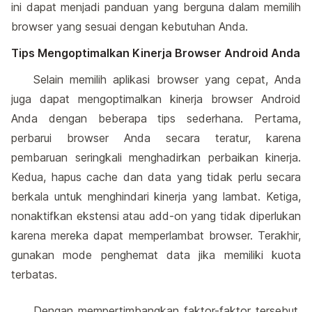
ini dapat menjadi panduan yang berguna dalam memilih
browser yang sesuai dengan kebutuhan Anda.
Tips Mengoptimalkan Kinerja Browser Android Anda
Selain memilih aplikasi browser yang cepat, Anda
juga dapat mengoptimalkan kinerja browser Android
Anda dengan beberapa tips sederhana. Pertama,
perbarui browser Anda secara teratur, karena
pembaruan seringkali menghadirkan perbaikan kinerja.
Kedua, hapus cache dan data yang tidak perlu secara
berkala untuk menghindari kinerja yang lambat. Ketiga,
nonaktifkan ekstensi atau add-on yang tidak diperlukan
karena mereka dapat memperlambat browser. Terakhir,
gunakan mode penghemat data jika memiliki kuota
terbatas.
Dengan mempertimbangkan faktor-faktor tersebut,