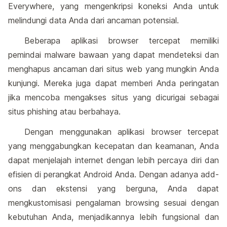
Everywhere, yang mengenkripsi koneksi Anda untuk
melindungi data Anda dari ancaman potensial.
Beberapa aplikasi browser tercepat memiliki
pemindai malware bawaan yang dapat mendeteksi dan
menghapus ancaman dari situs web yang mungkin Anda
kunjungi. Mereka juga dapat memberi Anda peringatan
jika mencoba mengakses situs yang dicurigai sebagai
situs phishing atau berbahaya.
Dengan menggunakan aplikasi browser tercepat
yang menggabungkan kecepatan dan keamanan, Anda
dapat menjelajah internet dengan lebih percaya diri dan
efisien di perangkat Android Anda. Dengan adanya add-
ons dan ekstensi yang berguna, Anda dapat
mengkustomisasi pengalaman browsing sesuai dengan
kebutuhan Anda, menjadikannya lebih fungsional dan