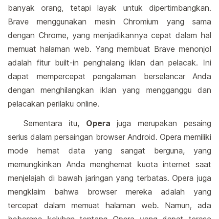
banyak orang, tetapi layak untuk dipertimbangkan.
Brave menggunakan mesin Chromium yang sama
dengan Chrome, yang menjadikannya cepat dalam hal
memuat halaman web. Yang membuat Brave menonjol
adalah fitur built-in penghalang iklan dan pelacak. Ini
dapat mempercepat pengalaman berselancar Anda
dengan menghilangkan iklan yang mengganggu dan
pelacakan perilaku online.
Sementara itu,
Opera
juga merupakan pesaing
serius dalam persaingan browser Android. Opera memiliki
mode hemat data yang sangat berguna, yang
memungkinkan Anda menghemat kuota internet saat
menjelajah di bawah jaringan yang terbatas. Opera juga
mengklaim bahwa browser mereka adalah yang
tercepat dalam memuat halaman web. Namun, ada
beberapa keluhan tentang Opera yang dapat terasa