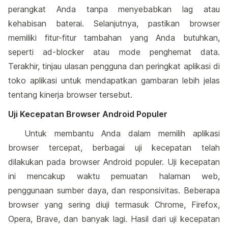
perangkat Anda tanpa menyebabkan lag atau
kehabisan baterai. Selanjutnya, pastikan browser
memiliki fitur-fitur tambahan yang Anda butuhkan,
seperti ad-blocker atau mode penghemat data.
Terakhir, tinjau ulasan pengguna dan peringkat aplikasi di
toko aplikasi untuk mendapatkan gambaran lebih jelas
tentang kinerja browser tersebut.
Uji Kecepatan Browser Android Populer
Untuk membantu Anda dalam memilih aplikasi
browser tercepat, berbagai uji kecepatan telah
dilakukan pada browser Android populer. Uji kecepatan
ini mencakup waktu pemuatan halaman web,
penggunaan sumber daya, dan responsivitas. Beberapa
browser yang sering diuji termasuk Chrome, Firefox,
Opera, Brave, dan banyak lagi. Hasil dari uji kecepatan