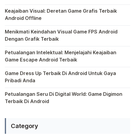
Dalam hiruk-pikuk dunia game Android, ada satu genre ya
Keajaiban Visual: Deretan Game Grafis Terbaik
Android Offline
Ponsel pintar telah mengubah cara kita bermain game, dan
Menikmati Keindahan Visual Game FPS Android
Dengan Grafik Terbaik
Semakin berkembangnya teknologi di era digital saat ini
Petualangan Intelektual: Menjelajahi Keajaiban
Game Escape Android Terbaik
Dalam dunia game Android, genre escape telah mencuri p
Game Dress Up Terbaik Di Android Untuk Gaya
Pribadi Anda
Saat ini, platform Android telah menjadi wadah kreativita
Petualangan Seru Di Digital World: Game Digimon
Terbaik Di Android
Ragam permainan Android telah menghadirkan petualangan y
Category