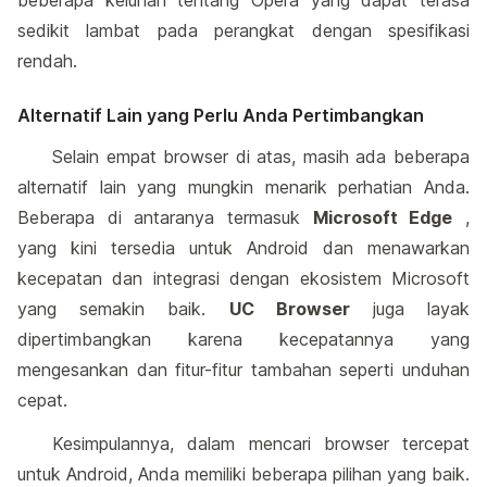
sedikit lambat pada perangkat dengan spesifikasi
rendah.
Alternatif Lain yang Perlu Anda Pertimbangkan
Selain empat browser di atas, masih ada beberapa
alternatif lain yang mungkin menarik perhatian Anda.
Beberapa di antaranya termasuk
Microsoft Edge
,
yang kini tersedia untuk Android dan menawarkan
kecepatan dan integrasi dengan ekosistem Microsoft
yang semakin baik.
UC Browser
juga layak
dipertimbangkan karena kecepatannya yang
mengesankan dan fitur-fitur tambahan seperti unduhan
cepat.
Kesimpulannya, dalam mencari browser tercepat
untuk Android, Anda memiliki beberapa pilihan yang baik.