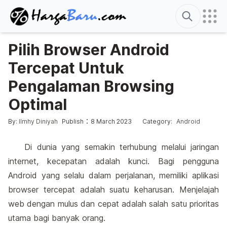
Search
Pilih Browser Android
Tercepat Untuk
Pengalaman Browsing
Optimal
Edited
6 August 2026
Posted by
Posted in
:
:
By:
Ilmhy Diniyah
Publish
8 March 2023
Category:
Android
Di dunia yang semakin terhubung melalui jaringan
internet, kecepatan adalah kunci. Bagi pengguna
Android yang selalu dalam perjalanan, memiliki aplikasi
browser tercepat adalah suatu keharusan. Menjelajah
web dengan mulus dan cepat adalah salah satu prioritas
utama bagi banyak orang.