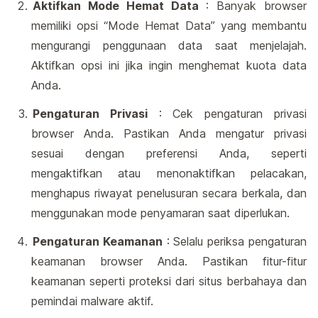
Aktifkan Mode Hemat Data
: Banyak browser
memiliki opsi “Mode Hemat Data” yang membantu
mengurangi penggunaan data saat menjelajah.
Aktifkan opsi ini jika ingin menghemat kuota data
Anda.
Pengaturan Privasi
: Cek pengaturan privasi
browser Anda. Pastikan Anda mengatur privasi
sesuai dengan preferensi Anda, seperti
mengaktifkan atau menonaktifkan pelacakan,
menghapus riwayat penelusuran secara berkala, dan
menggunakan mode penyamaran saat diperlukan.
Pengaturan Keamanan
: Selalu periksa pengaturan
keamanan browser Anda. Pastikan fitur-fitur
keamanan seperti proteksi dari situs berbahaya dan
pemindai malware aktif.