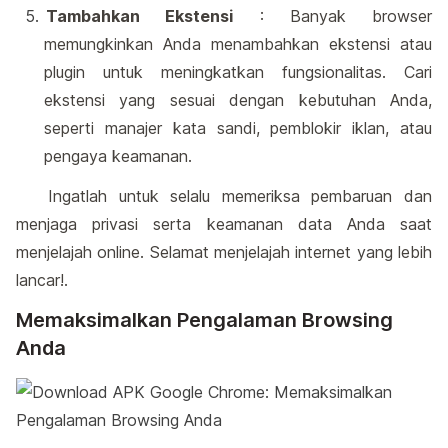
Tambahkan Ekstensi
: Banyak browser
memungkinkan Anda menambahkan ekstensi atau
plugin untuk meningkatkan fungsionalitas. Cari
ekstensi yang sesuai dengan kebutuhan Anda,
seperti manajer kata sandi, pemblokir iklan, atau
pengaya keamanan.
Ingatlah untuk selalu memeriksa pembaruan dan
menjaga privasi serta keamanan data Anda saat
menjelajah online. Selamat menjelajah internet yang lebih
lancar!.
Memaksimalkan Pengalaman Browsing
Anda