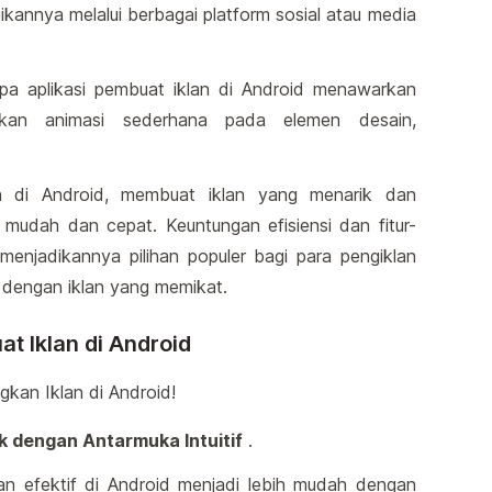
annya melalui berbagai platform sosial atau media
pa aplikasi pembuat iklan di Android menawarkan
an animasi sederhana pada elemen desain,
an di Android, membuat iklan yang menarik dan
 mudah dan cepat. Keuntungan efisiensi dan fitur-
ini menjadikannya pilihan populer bagi para pengiklan
 dengan iklan yang memikat.
t Iklan di Android
k dengan Antarmuka Intuitif
.
n efektif di Android menjadi lebih mudah dengan