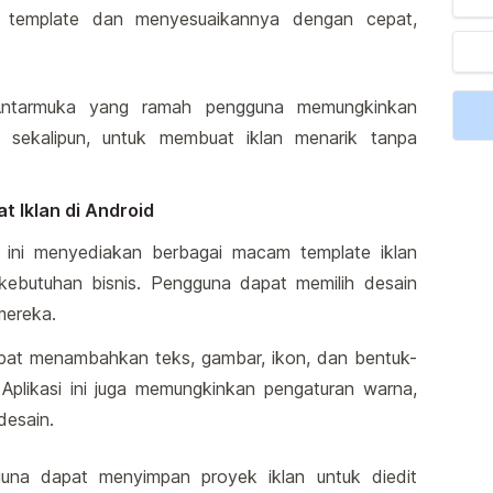
h template dan menyesuaikannya dengan cepat,
ntarmuka yang ramah pengguna memungkinkan
sekalipun, untuk membuat iklan menarik tanpa
t Iklan di Android
i ini menyediakan berbagai macam template iklan
kebutuhan bisnis. Pengguna dapat memilih desain
mereka.
at menambahkan teks, gambar, ikon, dan bentuk-
 Aplikasi ini juga memungkinkan pengaturan warna,
desain.
na dapat menyimpan proyek iklan untuk diedit