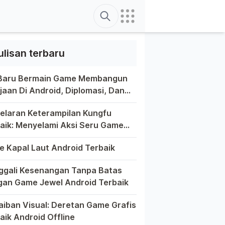
Search
ulisan terbaru
 Baru Bermain Game Membangun
jaan Di Android, Diplomasi, Dan
tivitas Di Ujung Jari Anda
ain game di platform Android telah menjadi bagian yang tak
elaran Keterampilan Kungfu
aik: Menyelami Aksi Seru Game
fu Di Android
a game selalu menawarkan pengalaman yang menghibur dan mem
 Kapal Laut Android Terbaik
unia game Android yang kaya dengan berbagai jenis permainan
gali Kesenangan Tanpa Batas
an Game Jewel Android Terbaik
m hiruk-pikuk dunia game Android, ada satu genre yang sela
aiban Visual: Deretan Game Grafis
aik Android Offline