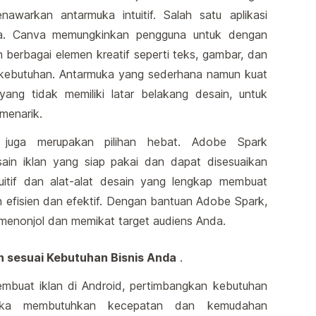
warkan antarmuka intuitif. Salah satu aplikasi
nva. Canva memungkinkan pengguna untuk dengan
berbagai elemen kreatif seperti teks, gambar, dan
i kebutuhan. Antarmuka yang sederhana namun kuat
ng tidak memiliki latar belakang desain, untuk
menarik.
 juga merupakan pilihan hebat. Adobe Spark
in iklan yang siap pakai dan dapat disesuaikan
itif dan alat-alat desain yang lengkap membuat
h efisien dan efektif. Dengan bantuan Adobe Spark,
menonjol dan memikat target audiens Anda.
an sesuai Kebutuhan Bisnis Anda
.
membuat iklan di Android, pertimbangkan kebutuhan
ika membutuhkan kecepatan dan kemudahan