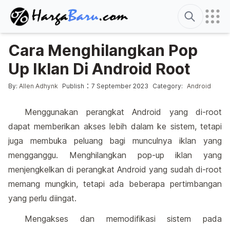
Search
Cara Menghilangkan Pop
Up Iklan Di Android Root
Posted by
Posted in
:
By:
Allen Adhynk
Publish
7 September 2023
Category:
Android
Menggunakan perangkat Android yang di-root
dapat memberikan akses lebih dalam ke sistem, tetapi
juga membuka peluang bagi munculnya iklan yang
mengganggu. Menghilangkan pop-up iklan yang
menjengkelkan di perangkat Android yang sudah di-root
memang mungkin, tetapi ada beberapa pertimbangan
yang perlu diingat.
Mengakses dan memodifikasi sistem pada