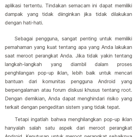
aplikasi tertentu. Tindakan semacam ini dapat memiliki
dampak yang tidak diinginkan jika tidak dilakukan
dengan hati-hati.
Sebagai pengguna, sangat penting untuk memiliki
pemahaman yang kuat tentang apa yang Anda lakukan
saat meroot perangkat Anda. Jika tidak yakin tentang
langkah-langkah yang diambil dalam proses
penghilangan pop-up iklan, lebih baik untuk mencari
bantuan dari komunitas pengguna Android yang
berpengalaman atau forum diskusi khusus tentang root.
Dengan demikian, Anda dapat menghindari risiko yang
terkait dengan pengeditan sistem yang tidak tepat.
Tetapi ingatlah bahwa menghilangkan pop-up iklan
hanyalah salah satu aspek dari meroot perangkat
Android. Keputusan untuk meroot perangkat sebaiknya