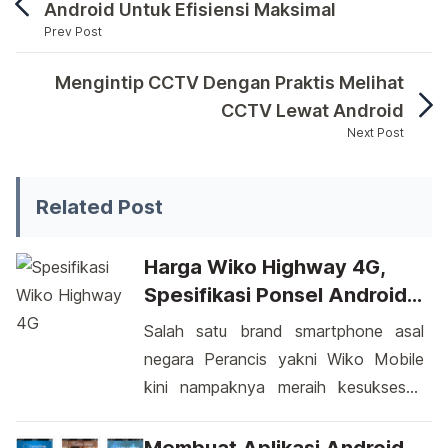
Android Untuk Efisiensi Maksimal
Prev Post
Menggunakan perangkat Android yang di-root dapa
Mengintip CCTV Dengan Praktis Melihat
CCTV Lewat Android
Next Post
Menggunakan perangkat Android yang di-root dapat me
Related Post
Harga Wiko Highway 4G,
Spesifikasi Ponsel Android
KitKat dari Perancis
Salah satu brand smartphone asal
negara Perancis yakni Wiko Mobile
kini nampaknya meraih kesuksesan
dengan mampu masuk ke pasar
gadget di negara Eropa. Smartphone