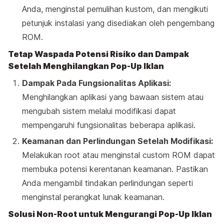
Anda, menginstal pemulihan kustom, dan mengikuti
petunjuk instalasi yang disediakan oleh pengembang
ROM.
Tetap Waspada Potensi Risiko dan Dampak
Setelah Menghilangkan Pop-Up Iklan
Dampak Pada Fungsionalitas Aplikasi:
Menghilangkan aplikasi yang bawaan sistem atau
mengubah sistem melalui modifikasi dapat
mempengaruhi fungsionalitas beberapa aplikasi.
Keamanan dan Perlindungan Setelah Modifikasi:
Melakukan root atau menginstal custom ROM dapat
membuka potensi kerentanan keamanan. Pastikan
Anda mengambil tindakan perlindungan seperti
menginstal perangkat lunak keamanan.
Solusi Non-Root untuk Mengurangi Pop-Up Iklan