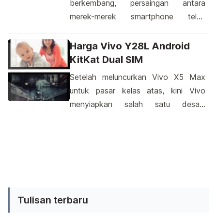
berkembang, persaingan antara
ujian online memiliki kepraktisan
merek-merek smartphone telah
tersendiri. Memahami Ujian Online di
menjadi semakin intens. Dalam hal ini,
Android Ujian online telah menjadi
iPhone dan Android adalah dua
Harga Vivo Y28L Android
tren dalam pendidikan modern. […]
pemain utama yang selalu
KitKat Dual SIM
mendominasi pasar. Meski keduanya
Setelah meluncurkan Vivo X5 Max
menawarkan sejumlah fitur canggih,
untuk pasar kelas atas, kini Vivo
terdapat beberapa fitur unik yang
menyiapkan salah satu desain
hanya dimiliki oleh iPhone dan tidak
terbarunya yakni Vivo Y28L
bisa ditemui di ponsel Android. Salah
diperuntukkan untuk pasar menengah
satu fitur menarik yang […]
kebawah. Meskipun tidak sama
dengan pendahulunya tersebut,
namun smartphone ini hadir dengan
membawa spesifikasi yang tergolong
Tulisan terbaru
cukup mumpuni yang diperkirakan
mampu bersaing dengan beberapa