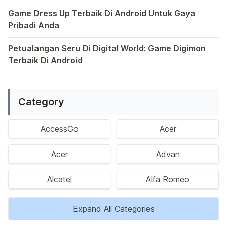
Dalam dunia game Android, genre escape telah mencuri p
Game Dress Up Terbaik Di Android Untuk Gaya
Pribadi Anda
Saat ini, platform Android telah menjadi wadah kreativita
Petualangan Seru Di Digital World: Game Digimon
Terbaik Di Android
Ragam permainan Android telah menghadirkan petualangan y
Category
AccessGo
Acer
Acer
Advan
Alcatel
Alfa Romeo
Expand All Categories