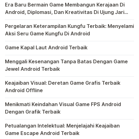
Era Baru Bermain Game Membangun Kerajaan Di
hasil rancangan dari vendor lain.
Android, Diplomasi, Dan Kreativitas Di Ujung Jari
Berbeda dengan produk […]
Anda
Bermain game di platform Android telah menjadi bagian y
Pergelaran Keterampilan Kungfu Terbaik: Menyelami
Aksi Seru Game Kungfu Di Android
Dunia game selalu menawarkan pengalaman yang menghibur 
Game Kapal Laut Android Terbaik
Di dunia game Android yang kaya dengan berbagai jenis pe
Menggali Kesenangan Tanpa Batas Dengan Game
Jewel Android Terbaik
Dalam hiruk-pikuk dunia game Android, ada satu genre ya
Keajaiban Visual: Deretan Game Grafis Terbaik
Android Offline
Ponsel pintar telah mengubah cara kita bermain game, dan
Menikmati Keindahan Visual Game FPS Android
Dengan Grafik Terbaik
Semakin berkembangnya teknologi di era digital saat ini
Petualangan Intelektual: Menjelajahi Keajaiban
Game Escape Android Terbaik