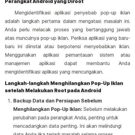
Perangkat Android yang Diroot
Mengidentifikasi aplikasi penyebab pop-up iklan
adalah langkah pertama dalam mengatasi masalah ini.
Anda perlu melacak proses yang bertanggung jawab
atas munculnya pop-up iklan. Periksa aplikasi yang baru-
baru ini diinstal atau berpotensi menyebabkan iklan.
Menggunakan aplikasi pemantauan sistem atau
manajemen aplikasi dapat membantu Anda
mengidentifikasi aplikasi yang mencurigakan.
Langkah-langkah Menghilangkan Pop-Up Iklan
setelah Melakukan Root pada Android
Backup Data dan Persiapan Sebelum
Menghilangkan Pop-Up Iklan:
Sebelum melakukan
perubahan pada perangkat Anda, penting untuk
mencadangkan data penting. Ini akan melindungi
data Anda jika terjadi masalah selama proses.