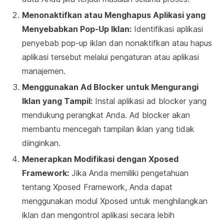
Menonaktifkan atau Menghapus Aplikasi yang
Menyebabkan Pop-Up Iklan:
Identifikasi aplikasi
penyebab pop-up iklan dan nonaktifkan atau hapus
aplikasi tersebut melalui pengaturan atau aplikasi
manajemen.
Menggunakan Ad Blocker untuk Mengurangi
Iklan yang Tampil:
Instal aplikasi ad blocker yang
mendukung perangkat Anda. Ad blocker akan
membantu mencegah tampilan iklan yang tidak
diinginkan.
Menerapkan Modifikasi dengan Xposed
Framework:
Jika Anda memiliki pengetahuan
tentang Xposed Framework, Anda dapat
menggunakan modul Xposed untuk menghilangkan
iklan dan mengontrol aplikasi secara lebih