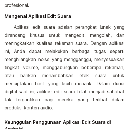
profesional.
Mengenal Aplikasi Edit Suara
Aplikasi edit suara adalah perangkat lunak yang
dirancang khusus untuk mengedit, mengolah, dan
meningkatkan kualitas rekaman suara. Dengan aplikasi
ini, Anda dapat melakukan berbagai tugas seperti
menghilangkan noise yang mengganggu, menyesuaikan
tingkat volume, menggabungkan beberapa rekaman,
atau bahkan menambahkan efek suara untuk
menciptakan hasil yang lebih menarik. Dalam dunia
digital saat ini, aplikasi edit suara telah menjadi sahabat
tak tergantikan bagi mereka yang terlibat dalam
produksi konten audio.
Keunggulan Penggunaan Aplikasi Edit Suara di