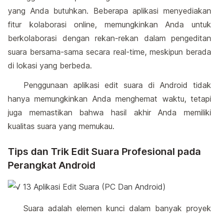
yang Anda butuhkan. Beberapa aplikasi menyediakan
fitur kolaborasi online, memungkinkan Anda untuk
berkolaborasi dengan rekan-rekan dalam pengeditan
suara bersama-sama secara real-time, meskipun berada
di lokasi yang berbeda.
Penggunaan aplikasi edit suara di Android tidak
hanya memungkinkan Anda menghemat waktu, tetapi
juga memastikan bahwa hasil akhir Anda memiliki
kualitas suara yang memukau.
Tips dan Trik Edit Suara Profesional pada
Perangkat Android
Suara adalah elemen kunci dalam banyak proyek