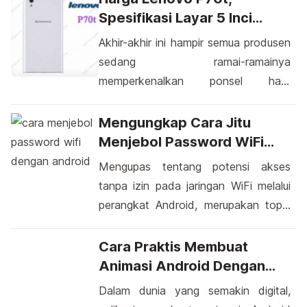
memproduksi laptop yang cukup
Spesifikasi Layar 5 Inci
handal di kelasnya. Dengan
Baterai Tahan Lama
Akhir-akhir ini hampir semua produsen
Memprioritasnya kemampuan yang
sedang ramai-ramainya
bertenaga di tiap laptop yang
memperkenalkan ponsel hasil
dibuatnya DELL cukup di segani para
rancangannya masing-masing. Tak
pesaing di kelasnya. DELL yang
terkecuali salah satu pabrikan alat
Mengungkap Cara Jitu
merupakan tolok ukur laptop
telekomunikasi yang berasal dari
Menjebol Password WiFi
mulitimedia ini menjadi […]
negeri China yakni Lenovo. Setelah
Dengan Android
Mengupas tentang potensi akses
beberapa ponselnya telah banyak
tanpa izin pada jaringan WiFi melalui
laku dipasaran dengan kelebihannya
perangkat Android, merupakan topik
masing-masing seperti misalnya
yang mencuri perhatian. Seiring
Lenovo Golden Warrior Note 8 yang
kemajuan teknologi, rasa ingin tahu
Cara Praktis Membuat
memiliki kamera dengan resolusi
masyarakat tentang cara-cara
Animasi Android Dengan
tinggi, kini ada satu lagi ponsel terbaru
"menjebol" password WiFi dengan
Aplikasi Terbaik
Dalam dunia yang semakin digital,
[…]
menggunakan perangkat Android