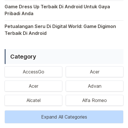
Dalam dunia game Android, genre escape telah mencuri p
Game Dress Up Terbaik Di Android Untuk Gaya
Pribadi Anda
Saat ini, platform Android telah menjadi wadah kreativita
Petualangan Seru Di Digital World: Game Digimon
Terbaik Di Android
Ragam permainan Android telah menghadirkan petualangan y
Category
AccessGo
Acer
Acer
Advan
Alcatel
Alfa Romeo
Expand All Categories