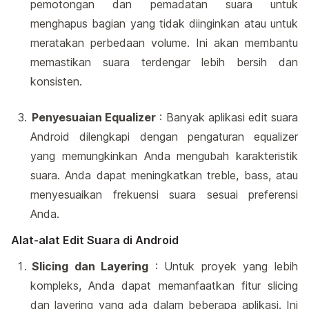
pemotongan dan pemadatan suara untuk
menghapus bagian yang tidak diinginkan atau untuk
meratakan perbedaan volume. Ini akan membantu
memastikan suara terdengar lebih bersih dan
konsisten.
Penyesuaian Equalizer
: Banyak aplikasi edit suara
Android dilengkapi dengan pengaturan equalizer
yang memungkinkan Anda mengubah karakteristik
suara. Anda dapat meningkatkan treble, bass, atau
menyesuaikan frekuensi suara sesuai preferensi
Anda.
Alat-alat Edit Suara di Android
Slicing dan Layering
: Untuk proyek yang lebih
kompleks, Anda dapat memanfaatkan fitur slicing
dan layering yang ada dalam beberapa aplikasi. Ini