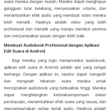
suara mereka dengan mudah. Mereka dapat menghapus
gangguan latar belakang, menyesuaikan volume, dan
menambahkan efek audio yang membuat video mereka
lebih menarik. Hasilnya adalah video yang lebih
profesional dan menarik yang mampu memikat pemirsa
dan menyampaikan pesan dengan lebih baik.
Membuat Audiobook Profesional dengan Aplikasi
Edit Suara di Android
Bagi mereka yang ingin memproduksi audiobook,
aplikasi edit suara di Android adalah alat yang sangat
berharga. Dengan aplikasi ini, narator dapat mengedit
dan mengolah rekaman suara mereka untuk
menciptakan audiobook yang berkualitas tinggi. Mereka
dapat menghilangkan ketidaksempurnaan dalam
pembacaan, menambahkan efek suara yang sesuai, dan
menyempurnakan setiap detail audio. Hasilnya adalah