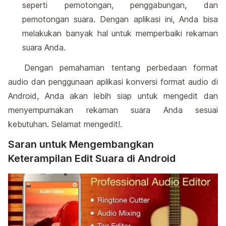
seperti pemotongan, penggabungan, dan
pemotongan suara. Dengan aplikasi ini, Anda bisa
melakukan banyak hal untuk memperbaiki rekaman
suara Anda.
Dengan pemahaman tentang perbedaan format
audio dan penggunaan aplikasi konversi format audio di
Android, Anda akan lebih siap untuk mengedit dan
menyempurnakan rekaman suara Anda sesuai
kebutuhan. Selamat mengedit!.
Saran untuk Mengembangkan
Keterampilan Edit Suara di Android