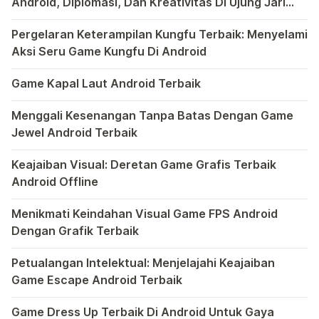
Android, Diplomasi, Dan Kreativitas Di Ujung Jari
Anda
Bermain game di platform Android telah menjadi bagian y
Pergelaran Keterampilan Kungfu Terbaik: Menyelami
Aksi Seru Game Kungfu Di Android
Dunia game selalu menawarkan pengalaman yang menghibur 
Game Kapal Laut Android Terbaik
Di dunia game Android yang kaya dengan berbagai jenis pe
Menggali Kesenangan Tanpa Batas Dengan Game
Jewel Android Terbaik
Dalam hiruk-pikuk dunia game Android, ada satu genre ya
Keajaiban Visual: Deretan Game Grafis Terbaik
Android Offline
Ponsel pintar telah mengubah cara kita bermain game, dan
Menikmati Keindahan Visual Game FPS Android
Dengan Grafik Terbaik
Semakin berkembangnya teknologi di era digital saat ini
Petualangan Intelektual: Menjelajahi Keajaiban
Game Escape Android Terbaik
Dalam dunia game Android, genre escape telah mencuri p
Game Dress Up Terbaik Di Android Untuk Gaya