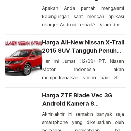
Fire One Mi-FX 1 ini dikabarkan akan
Baterai Yang Efisien
Apakah Anda pernah mengalami
mulai tersedia mulai tanggal 29
kebingungan saat mencari aplikasi
Agustus ini di India. India menjadi
charger Android terbaik? Dalam dunia
sasaran penjualan potensial yang
yang semakin terhubung ini, memiliki
mulai diperhitungkan akibat
perangkat yang selalu siap digunakan
Harga All-New Nissan X-Trail
perekonomian mereka yang mulai
adalah suatu keharusan. Pentingnya
2015 SUV Tangguh Penuh
meningkat sehingga […]
Aplikasi Charger Android Terbaik
Gaya
Hari ini Jumat (12/09) PT. Nissan
Aplikasi charger Android terbaik telah
Motor Indonesia akan
menjadi bagian tak terpisahkan dari
memperkenalkan varian baru SUV
pengalaman menggunakan
yang paling dinantikan oleh para
smartphone. Dalam era di mana
penggemar otomotif Indonesia.
Harga ZTE Blade Vec 3G
smartphone telah menjadi perangkat
Seperti beberapa produsen mobil
Android Kamera 8
utama dalam kehidupan […]
yang baru-baru ini juga
Megapiksel
Akhir-akhir ini semakin banyak saja
memperkenalkan SUV
smartphone yang dikeluarkan oleh
barunya, Nissan sepertinya tak ingin
berbagai perusahaan, baik