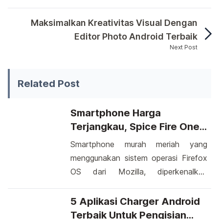
Mengutak-atik suara di perangkat Android telah m
Maksimalkan Kreativitas Visual Dengan
Editor Photo Android Terbaik
Next Post
Mengutak-atik suara di perangkat Android telah menj
Related Post
Smartphone Harga
Terjangkau, Spice Fire One
Mi-FX 1
Smartphone murah meriah yang
menggunakan sistem operasi Firefox
OS dari Mozilla, diperkenalkan
kepada publik sebagai salah satu
smartphone dengan harga terjangkau.
5 Aplikasi Charger Android
Smartphone yang diberi nama Spice
Terbaik Untuk Pengisian