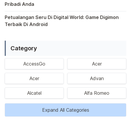
Pribadi Anda
Saat ini, platform Android telah menjadi wadah kreativita
Petualangan Seru Di Digital World: Game Digimon
Terbaik Di Android
Ragam permainan Android telah menghadirkan petualangan y
Category
AccessGo
Acer
Acer
Advan
Alcatel
Alfa Romeo
Expand All Categories