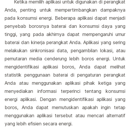
Ketika memilih aplikasi untuk digunakan di perangkat
Anda, penting untuk mempertimbangkan dampaknya
pada konsumsi energi. Beberapa aplikasi dapat menjadi
penyebab borosnya baterai dan konsumsi daya yang
tinggi, yang pada akhirnya dapat mempengaruhi umur
baterai dan kinerja perangkat Anda. Aplikasi yang sering
melakukan sinkronisasi data, pengambilan lokasi, atau
pemutaran media cenderung lebih boros energi. Untuk
mengidentifikasi aplikasi boros, Anda dapat melihat
statistik penggunaan baterai di pengaturan perangkat
Anda atau menggunakan aplikasi pihak ketiga yang
menyediakan informasi terperinci tentang konsumsi
energi aplikasi. Dengan mengidentifikasi aplikasi yang
boros, Anda dapat memutuskan apakah ingin tetap
menggunakan aplikasi tersebut atau mencari alternatif
yang lebih efisien secara energi.