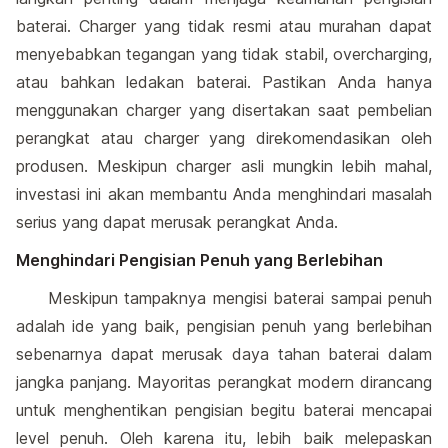
baterai. Charger yang tidak resmi atau murahan dapat
menyebabkan tegangan yang tidak stabil, overcharging,
atau bahkan ledakan baterai. Pastikan Anda hanya
menggunakan charger yang disertakan saat pembelian
perangkat atau charger yang direkomendasikan oleh
produsen. Meskipun charger asli mungkin lebih mahal,
investasi ini akan membantu Anda menghindari masalah
serius yang dapat merusak perangkat Anda.
Menghindari Pengisian Penuh yang Berlebihan
Meskipun tampaknya mengisi baterai sampai penuh
adalah ide yang baik, pengisian penuh yang berlebihan
sebenarnya dapat merusak daya tahan baterai dalam
jangka panjang. Mayoritas perangkat modern dirancang
untuk menghentikan pengisian begitu baterai mencapai
level penuh. Oleh karena itu, lebih baik melepaskan