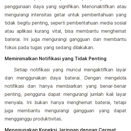
penggunaan daya yang signifikan. Menonaktifkan atau
mengurangi intensitas getar untuk pemberitahuan yang
tidak begitu penting, seperti pemberitahuan media sosial
atau aplikasi kurang vital, bisa membantu menghemat
baterai. Ini juga mengurangi gangguan dan membantu
fokus pada tugas yang sedang dilakukan.
Meminimalkan Notifikasi yang Tidak Penting
Setiap notifikasi yang muncul mengaktifkan layar
dan menggunakan daya baterai. Dengan mengelola
notifikasi dan hanya membiarkan yang benar-benar
penting, pengguna dapat mengurangi jumlah kali layar
menyala. Ini bukan hanya menghemat baterai, tetapi
juga membantu mengurangi gangguan yang dapat
mengganggu produktivitas.
Menggunakan Koneksi Jaringan dengan Cermat