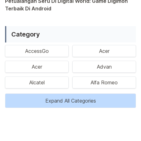
Petualangan Seru Di Digital World: Game Digimon
Terbaik Di Android
Ragam permainan Android telah menghadirkan petualangan y
Category
AccessGo
Acer
Acer
Advan
Alcatel
Alfa Romeo
Expand All Categories