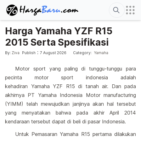
Search
Harga Yamaha YZF R15
2015 Serta Spesifikasi
Edited
7 August 2026
Posted by
Posted in
:
:
By:
Ziva
Publish
7 August 2026
Category:
Yamaha
Motor sport yang paling di tunggu-tunggu para
pecinta motor sport indonesia adalah
kehadiran Yamaha YZF R15 di tanah air. Dan pada
akhirnya PT Yamaha Indonesia Motor manufacturing
(YIMM) telah mewujudkan janjinya akan hal tersebut
yang menyatakan bahwa pada akhir April 2014
kendaraan tersebut dapat di beli di pasar Indonesia.
Untuk Pemasaran Yamaha R15 pertama dilakukan