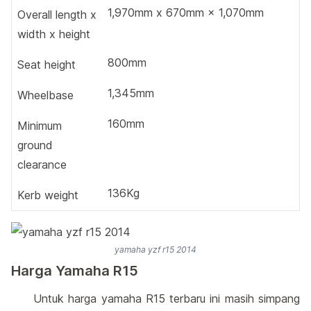
1,970mm x 670mm × 1,070mm
Overall length x
width x height
800mm
Seat height
1,345mm
Wheelbase
160mm
Minimum
ground
clearance
136Kg
Kerb weight
yamaha yzf r15 2014
Harga Yamaha R15
Untuk harga yamaha R15 terbaru ini masih simpang