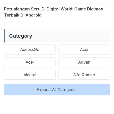
Saat ini, platform Android telah menjadi wadah kreativita
Petualangan Seru Di Digital World: Game Digimon
Terbaik Di Android
Ragam permainan Android telah menghadirkan petualangan y
Category
AccessGo
Acer
Acer
Advan
Alcatel
Alfa Romeo
Expand All Categories