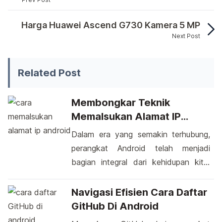
Motor sport yang paling di tunggu-tunggu para p
Harga Huawei Ascend G730 Kamera 5 MP
Next Post
Motor sport yang paling di tunggu-tunggu para p
Related Post
Membongkar Teknik
Memalsukan Alamat IP
Android: Risiko, Metode, Dan
Dalam era yang semakin terhubung,
Perlindungan
perangkat Android telah menjadi
bagian integral dari kehidupan kita.
Namun, ada momen ketika muncul
keingintahuan tentang kemampuan
Navigasi Efisien Cara Daftar
untuk memalsukan alamat IP di
GitHub Di Android
perangkat Android. Proses ini,