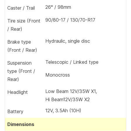
26° / 98mm
Caster / Trail
90/80-17 / 130/70-R17
Tire size (Front
/ Rear)
Hydraulic, single disc
Brake type
(Front / Rear)
Telescopic / Linked type
Suspension
type (Front /
Monocross
Rear)
Low Beam 12V/35W X1,
Headlight
Hi Beam12V/35W X2
12V, 3.5Ah (10H)
Battery
Dimensions