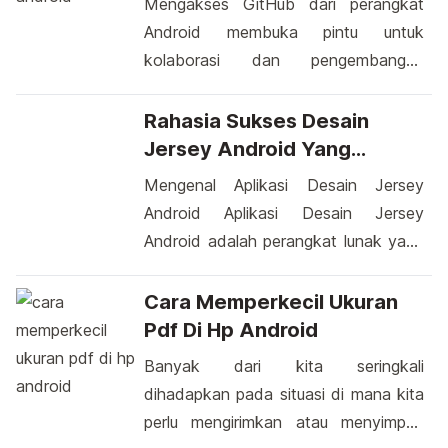
Mengakses GitHub dari perangkat
walaupun kontroversial, menarik
Android membuka pintu untuk
perhatian banyak orang. Ketika
kolaborasi dan pengembangan
membicarakan "cara memalsukan
proyek secara lebih fleksibel. Dengan
alamat IP Android," pembahasan ini
langkah-langkah yang sederhana,
Rahasia Sukses Desain
membuka ruang untuk eksplorasi lebih
Anda dapat mendaftar ke platform ini
Jersey Android Yang
lanjut tentang kemungkinan teknis […]
langsung dari ponsel cerdas Anda.
Menginspirasi
Mengenal Aplikasi Desain Jersey
Sebelum melangkah lebih jauh,
Android Aplikasi Desain Jersey
penting untuk mengetahui bahwa
Android adalah perangkat lunak yang
mendaftar di GitHub melibatkan
dirancang khusus untuk memudahkan
beberapa tahapan yang mudah
pengguna dalam merancang jersey
Cara Memperkecil Ukuran
dipahami. Kemampuan untuk
atau seragam olahraga menggunakan
Pdf Di Hp Android
melakukannya langsung dari
perangkat Android. Aplikasi ini memiliki
Banyak dari kita seringkali
perangkat Android adalah […]
beragam fitur yang memungkinkan
dihadapkan pada situasi di mana kita
pengguna untuk mengungkapkan
perlu mengirimkan atau menyimpan
kreativitas mereka dalam merancang