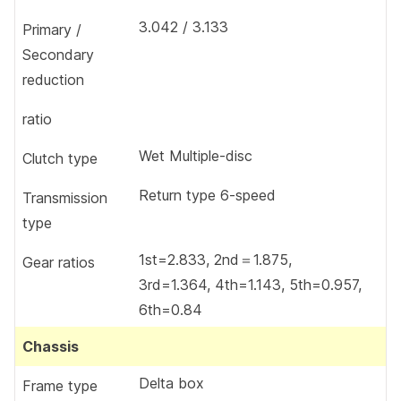
3.042 / 3.133
Primary /
Secondary
reduction
ratio
Wet Multiple-disc
Clutch type
Return type 6-speed
Transmission
type
1st=2.833, 2nd＝1.875,
Gear ratios
3rd=1.364, 4th=1.143, 5th=0.957,
6th=0.84
Chassis
Delta box
Frame type