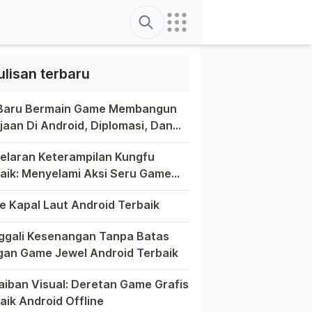
Search
ulisan terbaru
 Baru Bermain Game Membangun
jaan Di Android, Diplomasi, Dan
tivitas Di Ujung Jari Anda
ain game di platform Android telah menjadi bagian yang tak
elaran Keterampilan Kungfu
aik: Menyelami Aksi Seru Game
fu Di Android
a game selalu menawarkan pengalaman yang menghibur dan mem
 Kapal Laut Android Terbaik
unia game Android yang kaya dengan berbagai jenis permainan
gali Kesenangan Tanpa Batas
an Game Jewel Android Terbaik
m hiruk-pikuk dunia game Android, ada satu genre yang sela
aiban Visual: Deretan Game Grafis
aik Android Offline