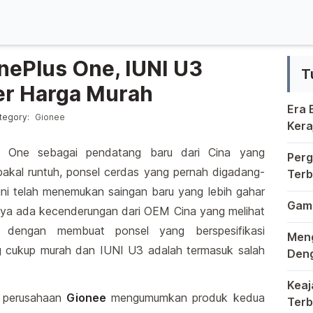
nePlus One, IUNI U3
T
er Harga Murah
Era
ted in
tegory:
Gionee
Kera
Krea
Berm
s One sebagai pendatang baru dari Cina yang
Perg
 bakal runtuh, ponsel cerdas yang pernah digadang-
Terb
Kung
ni telah menemukan saingan baru yang lebih gahar
Duni
Game
knya ada kecenderungan dari OEM Cina yang melihat
Di d
 dengan membuat ponsel yang berspesifikasi
Meng
g cukup murah dan IUNI U3 adalah termasuk salah
Deng
Dala
Keaj
 perusahaan
Gionee
mengumumkan produk kedua
Terb