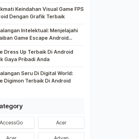
el pintar telah mengubah cara kita bermain game, dan Andro
kmati Keindahan Visual Game FPS
oid Dengan Grafik Terbaik
kin berkembangnya teknologi di era digital saat ini, peran
alangan Intelektual: Menjelajahi
aiban Game Escape Android
aik
m dunia game Android, genre escape telah mencuri perhatia
 Dress Up Terbaik Di Android
k Gaya Pribadi Anda
 ini, platform Android telah menjadi wadah kreativitas bagi 
alangan Seru Di Digital World:
 Digimon Terbaik Di Android
m permainan Android telah menghadirkan petualangan yang men
ategory
AccessGo
Acer
Acer
Advan