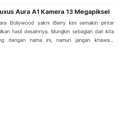
elalui metode ini, Anda tidak akan perlu lagi
nginstal aplikasi tambahan untuk membuka file
Auxus Aura A1 Kamera 13 Megapiksel
ndroid Anda. Itu dia, cara membuka […]
ara Bollywood yakni iBerry kini semakin pintar
kan hasil desainnya. Mungkin sebagian dari kita
ing dengan nama ini, namun jangan khawatir
terlalu terkenal namun diam-diam beberapa
warnai pasar gadget. Kali ini iBerry meluncurkan
rbarunya yang di beri nama Auxus Aura A1. Seakan