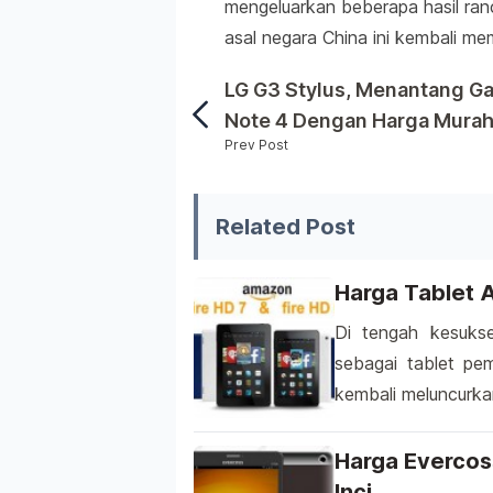
mengeluarkan beberapa hasil ran
asal negara China ini kembali me
LG G3 Stylus, Menantang Ga
Note 4 Dengan Harga Mura
Prev Post
Dominasi smartphone OnePlus
Related Post
Harga Tablet A
Di tengah kesukse
sebagai tablet pe
kembali meluncurka
6 dan Fire HD 7. 
online kini sangat 
Harga Evercoss
dengan smartphone
Inci