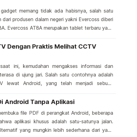
 gadget memang tidak ada habisnya, salah satu
an dari produsen dalam negeri yakni Evercoss diberi
A. Evercoss AT8A merupakan tablet terbaru yang
produsen lokal ini. Beberapa perangkat hasil
ss memang sudah tidak diragukan lagi, hampir
V Dengan Praktis Melihat CCTV
aran. Salah satu tablet yang dikeluarkan terlebih
d
oss AT1C […]
 saat ini, kemudahan mengakses informasi dan
terasa di ujung jari. Salah satu contohnya adalah
V lewat Android, yang telah menjadi sebuah
in Anda penasaran bagaimana cara ini dapat
arus menghadap layar monitor khusus di tempat
Di Android Tanpa Aplikasi
i kita lihat bagaimana Anda bisa dengan mudah […]
membuka file PDF di perangkat Android, beberapa
ahwa aplikasi khusus adalah satu-satunya jalan.
ternatif yang mungkin lebih sederhana dari yang