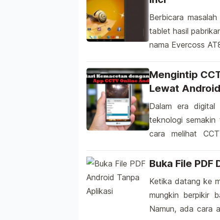
Berbicara masalah
tablet hasil pabrik
nama Evercoss AT8
dikeluarkan oleh 
rancangan Everco
Mengintip CCT
semuanya laku dipas
Lewat Androi
dahulu yakni Everc
Dalam era digital
teknologi semakin 
cara melihat CCT
kenyataan. Mungk
dilakukan tanpa h
Buka File PDF 
tertentu. Nah, mar
Ketika datang ke 
mungkin berpikir b
Namun, ada cara al