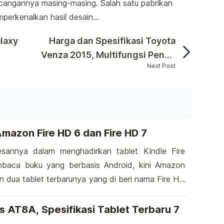
cangannya masing-masing. Salah satu pabrikan
mperkenalkan hasil desain…
laxy
Harga dan Spesifikasi Toyota
h
Venza 2015, Multifungsi Penuh
Next Post
Bergaya
 One sebagai pendatang baru dari Cina yang powerful sepert
Dominasi smartphone OnePlus One sebagai pendat
mazon Fire HD 6 dan Fire HD 7
sannya dalam menghadirkan tablet Kindle Fire
mbaca buku yang berbasis Android, kini Amazon
n dua tablet terbarunya yang di beri nama Fire HD
Amazon yang memulai bisnisnya sebagai toko buku
antusias dalam persaingan di pasar tablet. Berbeda
 AT8A, Spesifikasi Tablet Terbaru 7
 Micromax Android One […]