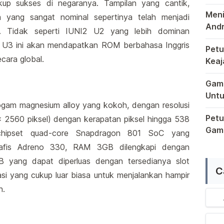
up sukses di negaranya. Tampilan yang cantik,
Pons
Meni
ga yang sangat nominal sepertinya telah menjadi
Andr
na. Tidak seperti IUNI2 U2 yang lebih dominan
Sema
NI U3 ini akan mendapatkan ROM berbahasa Inggris
Petu
cara global.
Keaj
Terb
Dala
Game
Untu
gam magnesium alloy yang kokoh, dengan resolusi
Saat
Petu
 2560 piksel) dengan kerapatan piksel hingga 538
Game
h chipset quad-core Snapdragon 801 SoC yang
Raga
rafis Adreno 330, RAM 3GB dilengkapi dengan
B yang dapat diperluas dengan tersedianya slot
C
i yang cukup luar biasa untuk menjalankan hampir
h.