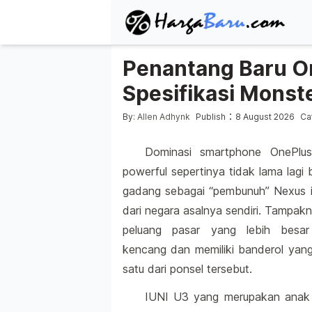
Penantang Baru O
Spesifikasi Monst
Posted by
Pos
:
By:
Allen Adhynk
Publish
8 August 2026
Ca
Dominasi smartphone OnePlu
powerful sepertinya tidak lama lagi
gadang sebagai “pembunuh” Nexus i
dari negara asalnya sendiri. Tampa
peluang pasar yang lebih besar
kencang dan memiliki banderol yan
satu dari ponsel tersebut.
IUNI U3 yang merupakan anak