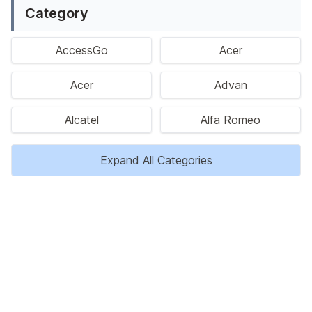
Category
AccessGo
Acer
Acer
Advan
Alcatel
Alfa Romeo
Expand All Categories
Privacy Policy
Disclaimer
Kontak Kami
Tentang Kami
Copyright © 2023 HargaBaru