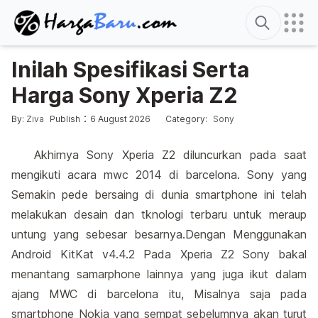
Search
Inilah Spesifikasi Serta
Harga Sony Xperia Z2
Edited
6 August 2026
Posted by
Posted in
:
:
By:
Ziva
Publish
6 August 2026
Category:
Sony
Akhirnya Sony Xperia Z2 diluncurkan pada saat
mengikuti acara mwc 2014 di barcelona. Sony yang
Semakin pede bersaing di dunia smartphone ini telah
melakukan desain dan tknologi terbaru untuk meraup
untung yang sebesar besarnya.Dengan Menggunakan
Android KitKat v4.4.2 Pada Xperia Z2 Sony bakal
menantang samarphone lainnya yang juga ikut dalam
ajang MWC di barcelona itu, Misalnya saja pada
smartphone Nokia yang sempat sebelumnya akan turut