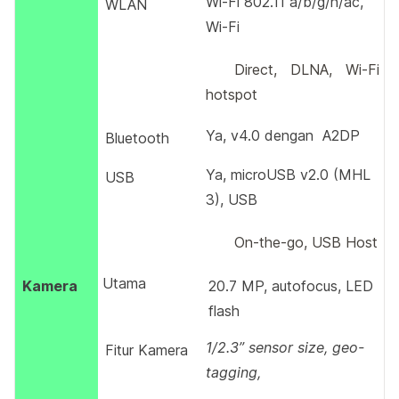
Wi-Fi 802.11 a/b/g/n/ac,
WLAN
Wi-Fi
Direct, DLNA, Wi-Fi
hotspot
Ya, v4.0 dengan A2DP
Bluetooth
Ya, microUSB v2.0 (MHL
USB
3), USB
On-the-go, USB Host
Utama
Kamera
20.7 MP, autofocus, LED
flash
1/2.3” sensor size, geo-
Fitur Kamera
tagging,