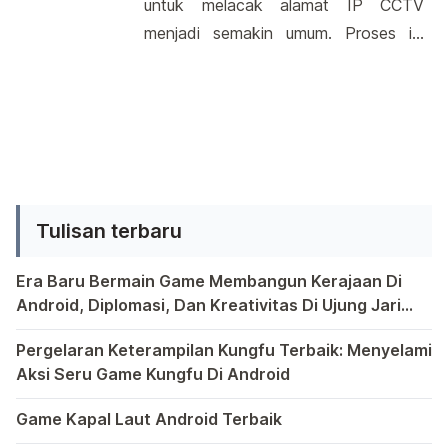
untuk melacak alamat IP CCTV
semua model dan merek Android,
menjadi semakin umum. Proses ini
tetapi ada beberapa metode umum
tidak memerlukan keahlian teknis
yang bisa dicoba. Dengan beberapa
yang mendalam, membuatnya lebih
langkah sederhana, Anda dapat […]
mudah diakses oleh berbagai
kalangan. Dengan berbagai metode
yang tersedia, mencari alamat IP
kamera keamanan di Android telah
Tulisan terbaru
menjadi langkah pertama dalam
memantau dan mengelola perangkat
Era Baru Bermain Game Membangun Kerajaan Di
tersebut. Mengungkap IP Address
Android, Diplomasi, Dan Kreativitas Di Ujung Jari
CCTV di Android Mengapa […]
Anda
Bermain game di platform Android telah menjadi bagian y
Pergelaran Keterampilan Kungfu Terbaik: Menyelami
Aksi Seru Game Kungfu Di Android
Dunia game selalu menawarkan pengalaman yang menghibur 
Game Kapal Laut Android Terbaik
Di dunia game Android yang kaya dengan berbagai jenis pe