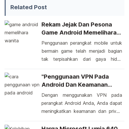
Related Post
Rekam Jejak Dan Pesona
Game Android Memelihara
Wanita
Penggunaan perangkat mobile untuk
bermain game telah menjadi bagian
tak terpisahkan dari gaya hidup
modern. Salah satu tren menarik
dalam dunia game android adalah
"Penggunaan VPN Pada
munculnya game memelihara wanita.
Android Dan Keamanan
Game semacam ini menarik perhatian
Online"
Dengan menggunakan VPN pada
banyak orang karena memberikan
perangkat Android Anda, Anda dapat
pengalaman unik dalam merawat
meningkatkan keamanan dan privasi
karakter wanita secara virtual. Dalam
selama berselancar di internet.
game ini, pemain akan memiliki
Pertama, pastikan Anda memiliki
Harga Microsoft Lumia 640,