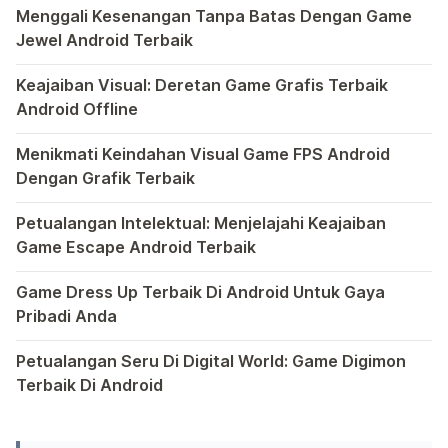
Menggali Kesenangan Tanpa Batas Dengan Game
Jewel Android Terbaik
Dalam hiruk-pikuk dunia game Android, ada satu genre ya
Keajaiban Visual: Deretan Game Grafis Terbaik
Android Offline
Ponsel pintar telah mengubah cara kita bermain game, dan
Menikmati Keindahan Visual Game FPS Android
Dengan Grafik Terbaik
Semakin berkembangnya teknologi di era digital saat ini
Petualangan Intelektual: Menjelajahi Keajaiban
Game Escape Android Terbaik
Dalam dunia game Android, genre escape telah mencuri p
Game Dress Up Terbaik Di Android Untuk Gaya
Pribadi Anda
Saat ini, platform Android telah menjadi wadah kreativita
Petualangan Seru Di Digital World: Game Digimon
Terbaik Di Android
Ragam permainan Android telah menghadirkan petualangan y