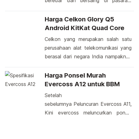
beredar dan bersaing di pasaran,
akan dipamerkan di Paris Motor
dengan adanya hal seperti itu
Show bulan Oktober nanti, kini
Elephone yang merupakan
Harga Celkon Glory Q5
muncul […]
perusahaan asal negara China ini pun
Android KitKat Quad Core
tidak mau kalah dalam menyuguhkan
Celkon yang merupakan salah satu
hasil produksinya. Terhembus kabar
perusahaan alat telekomunikasi yang
bahwa pada tanggal 25 september
berasal dari negara India nampaknya
mendatang vendor ini akan
semakin gencar dalam
memasarkan hasil desainnya yang di
memperkenalkan hasil rancangannya.
Harga Ponsel Murah
beri nama Elephone G5. Menurut […]
Produsen ini rupanya sudah mulai
Evercoss A12 untuk BBM
pintar dalam melihat kondisi pasar
Setelah
yang sekarang lagi digandrungi
sebelumnya Peluncuran Evercoss A11,
dengan smartphone yang memiliki
Kini evercoss meluncurkan ponsel
layar berukuran lebar. Oleh karena itu,
terbarunya di awal 2014 ini yaitu
pabrikan tersebut mengeluarkan
dengan tipe evercoss A12 dengan
smartphone terbarunya yang didesain
harga yang tergolong murah di