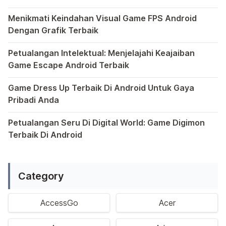
Ponsel pintar telah mengubah cara kita bermain game, dan
Menikmati Keindahan Visual Game FPS Android
Dengan Grafik Terbaik
Semakin berkembangnya teknologi di era digital saat ini
Petualangan Intelektual: Menjelajahi Keajaiban
Game Escape Android Terbaik
Dalam dunia game Android, genre escape telah mencuri p
Game Dress Up Terbaik Di Android Untuk Gaya
Pribadi Anda
Saat ini, platform Android telah menjadi wadah kreativita
Petualangan Seru Di Digital World: Game Digimon
Terbaik Di Android
Ragam permainan Android telah menghadirkan petualangan y
Category
AccessGo
Acer