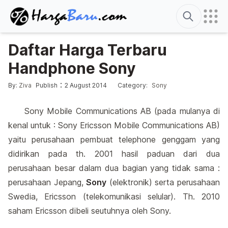
Search
Daftar Harga Terbaru
Handphone Sony
Edited
4 January 2014
Posted by
Posted in
:
:
By:
Ziva
Publish
2 August 2014
Category:
Sony
Sony Mobile Communications AB (pada mulanya di
kenal untuk : Sony Ericsson Mobile Communications AB)
yaitu perusahaan pembuat telephone genggam yang
didirikan pada th. 2001 hasil paduan dari dua
perusahaan besar dalam dua bagian yang tidak sama :
perusahaan Jepang,
Sony
(elektronik) serta perusahaan
Swedia, Ericsson (telekomunikasi selular). Th. 2010
saham Ericsson dibeli seutuhnya oleh Sony.