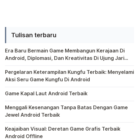
dengan menggunakan layar yang […]
kelasnya. Produk yang luncurkan kali
ini menggunkan layar berukuran
sedang yaitu 3.5 inci. Dengan
Tulisan terbaru
Prosessor Dual-core, Ponsel
evercoss A12 ini dapat menjalankan
Era Baru Bermain Game Membangun Kerajaan Di
bbm dengan baik.
Android, Diplomasi, Dan Kreativitas Di Ujung Jari
Konektivitas, Untuk persoalan
Anda
Bermain game di platform Android telah menjadi bagian y
konektivitas, hp Android murah,
Pergelaran Keterampilan Kungfu Terbaik: Menyelami
Evercoss […]
Aksi Seru Game Kungfu Di Android
Dunia game selalu menawarkan pengalaman yang menghibur 
Game Kapal Laut Android Terbaik
Di dunia game Android yang kaya dengan berbagai jenis pe
Menggali Kesenangan Tanpa Batas Dengan Game
Jewel Android Terbaik
Dalam hiruk-pikuk dunia game Android, ada satu genre ya
Keajaiban Visual: Deretan Game Grafis Terbaik
Android Offline