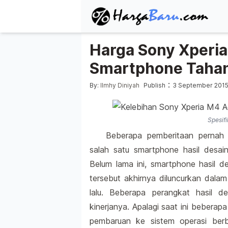
Harga Sony Xperia
Smartphone Tahan
Posted by
:
By:
Ilmhy Diniyah
Publish
3 September 201
Spesif
Beberapa pemberitaan pernah
salah satu smartphone hasil desa
Belum lama ini, smartphone hasil d
tersebut akhirnya diluncurkan dal
lalu. Beberapa perangkat hasil 
kinerjanya. Apalagi saat ini bebera
pembaruan ke sistem operasi berba