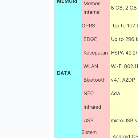
MEMORI
Memori
8 GB, 2 GB
Internal
GPRS
Up to 107 
EDGE
Up to 296 
Kecepatan
HSPA 42.2/
WLAN
Wi-Fi 802.1
DATA
Bluetooth
v4.1, A2DP
NFC
Ada
Infrared
–
USB
microUSB v
Sistem
Android OS,