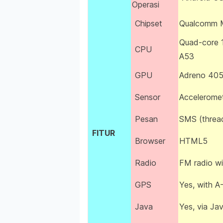
Operasi
Chipset
Qualcomm 
Quad-core 
CPU
A53
GPU
Adreno 40
Sensor
Acceleromet
Pesan
SMS (thread
FITUR
Browser
HTML5
Radio
FM radio w
GPS
Yes, with 
Java
Yes, via Ja