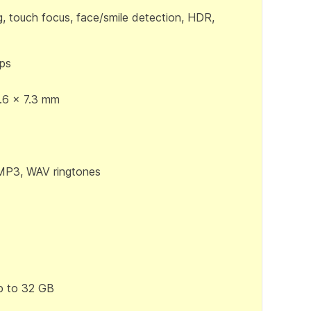
, touch focus, face/smile detection, HDR,
ps
.6 x 7.3 mm
 MP3, WAV ringtones
p to 32 GB