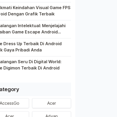
el pintar telah mengubah cara kita bermain game, dan Andro
kmati Keindahan Visual Game FPS
oid Dengan Grafik Terbaik
kin berkembangnya teknologi di era digital saat ini, peran
alangan Intelektual: Menjelajahi
aiban Game Escape Android
aik
m dunia game Android, genre escape telah mencuri perhatia
 Dress Up Terbaik Di Android
k Gaya Pribadi Anda
 ini, platform Android telah menjadi wadah kreativitas bagi 
alangan Seru Di Digital World:
 Digimon Terbaik Di Android
m permainan Android telah menghadirkan petualangan yang men
ategory
AccessGo
Acer
Acer
Advan