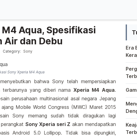
 M4 Aqua, Spesifikasi
T
 Air dan Debu
Era
Posted in
5
Category:
Sony
Kera
Krea
Berm
Perg
ikasi Sony Xperia M4 Aqua
Terb
 menyebutkan bahwa Sony telah mempersiapkan
Kung
Duni
in terbarunya yang diberi nama
Xperia M4 Aqua
.
Game
Di d
esain perusahaan multinasional asal negara Jepang
Meng
am ajang Mobile World Congress (MWC) Maret 2015
Deng
desain Sony memang sudah tidak diragukan lagi
Dala
pa perangkat
Sony Xperia seri Z
akan mendapatkan
Keaj
Terb
sis Android 5.0 Lollipop. Tidak bisa dipungkiri,