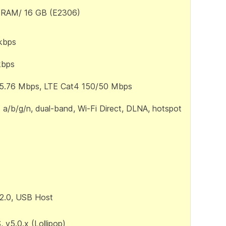
 RAM/ 16 GB (E2306)
kbps
kbps
5.76 Mbps, LTE Cat4 150/50 Mbps
1 a/b/g/n, dual-band, Wi-Fi Direct, DLNA, hotspot
2.0, USB Host
 v5.0.x (Lollipop)