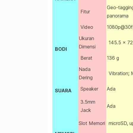
Geo-tagging
Fitur
panorama
Video
1080p@30f
Ukuran
145.5 x 72
Dimensi
BODI
Berat
136 g
Nada
Vibration;
Dering
Speaker
Ada
SUARA
3.5mm
Ada
Jack
Slot Memori
microSD, u