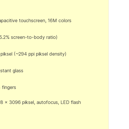
pacitive touchscreen, 16M colors
65.2% screen-to-body ratio)
piksel (~294 ppi piksel density)
istant glass
 fingers
8 x 3096 piksel, autofocus, LED flash