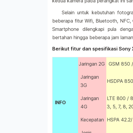
kedua kamera pada perangkat ini san
Selain untuk kebutuhan fotogr
beberapa fitur Wifi, Bluetooth, NF
Smartphone dilengkapi pula den
bertahan hingga beberapa jam laman
Berikut fitur dan spesifikasi Son
Jaringan 2G
GSM 850 /
Jaringan
HSDPA 850 
3G
Jaringan
LTE 800 / 8
INFO
4G
3, 5, 7, 8, 
Kecepatan
HSPA 42.2/
Jenis