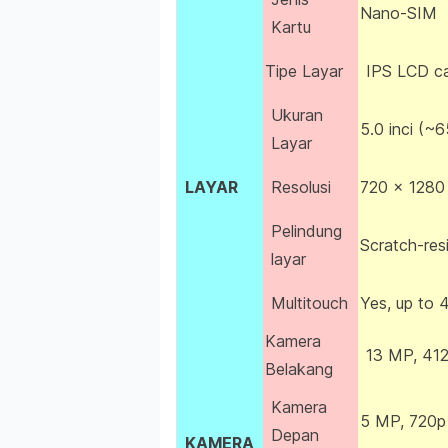
Nano-SIM
Kartu
Tipe Layar
IPS LCD ca
Ukuran
5.0 inci (~
Layar
LAYAR
Resolusi
720 x 1280 
Pelindung
Scratch-res
layar
Multitouch
Yes, up to 4
Kamera
13 MP, 412
Belakang
Kamera
5 MP, 720p
Depan
KAMERA