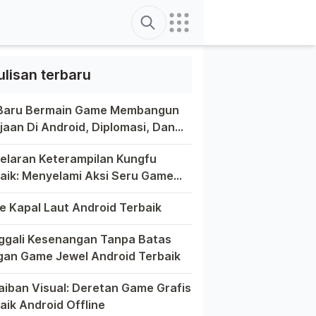
Search
ulisan terbaru
 Baru Bermain Game Membangun
jaan Di Android, Diplomasi, Dan
tivitas Di Ujung Jari Anda
ain game di platform Android telah menjadi bagian yang tak
elaran Keterampilan Kungfu
aik: Menyelami Aksi Seru Game
fu Di Android
a game selalu menawarkan pengalaman yang menghibur dan mem
 Kapal Laut Android Terbaik
unia game Android yang kaya dengan berbagai jenis permainan
gali Kesenangan Tanpa Batas
an Game Jewel Android Terbaik
m hiruk-pikuk dunia game Android, ada satu genre yang sela
aiban Visual: Deretan Game Grafis
aik Android Offline