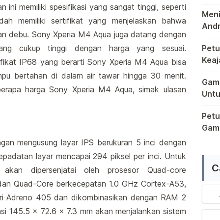
Pons
 ini memiliki spesifikasi yang sangat tinggi, seperti
Meni
ah memiliki sertifikat yang menjelaskan bahwa
Andr
dan debu. Sony Xperia M4 Aqua juga datang dengan
Sema
lang cukup tinggi dengan harga yang sesuai.
Petu
Keaj
fikat IP68 yang berarti Sony Xperia M4 Aqua bisa
Terb
Dala
u bertahan di dalam air tawar hingga 30 menit.
Game
berapa harga Sony Xperia M4 Aqua, simak ulasan
Untu
Saat
Petu
Game
Raga
gan mengusung layar IPS berukuran 5 inci dengan
epadatan layar mencapai 294 piksel per inci. Untuk
C
akan dipersenjatai oleh prosesor Quad-core
dan Quad-Core berkecepatan 1.0 GHz Cortex-A53,
ari Adreno 405 dan dikombinasikan dengan RAM 2
si 145.5 x 72.6 x 7.3 mm akan menjalankan sistem