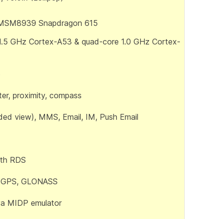
MSM8939 Snapdragon 615
1.5 GHz Cortex-A53 & quad-core 1.0 GHz Cortex-
5
er, proximity, compass
ed view), MMS, Email, IM, Push Email
ith RDS
A-GPS, GLONASS
va MIDP emulator